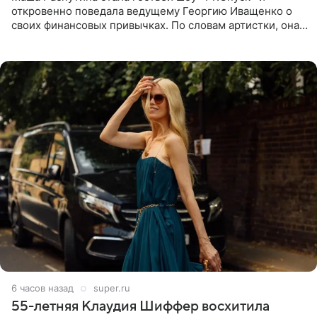
откровенно поведала ведущему Георгию Иващенко о
своих финансовых привычках. По словам артистки, она
давно перестала следить за тратами и может позволить
себе жить,
6 часов назад
super.ru
55-летняя Клаудия Шиффер восхитила