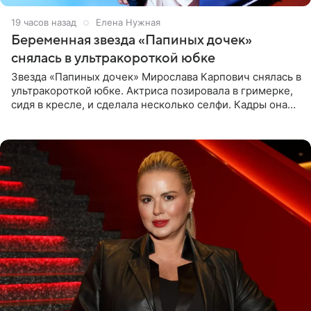
19 часов назад
Елена Нужная
Беременная звезда «Папиных дочек»
снялась в ультракороткой юбке
Звезда «Папиных дочек» Мирослава Карпович снялась в
ультракороткой юбке. Актриса позировала в гримерке,
сидя в кресле, и сделала несколько селфи. Кадры она
опубликовала на личной странице в социальной сети.