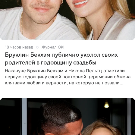
18 часов назад
Журнал OK!
Бруклин Бекхэм публично уколол своих
родителей в годовщину свадьбы
Накануне Бруклин Бекхэм и Никола Пельтц отметили
первую годовщину своей повторной церемонии обмена
клятвами любви и верности, на которую не позвали
никого из клана Бекхэм. По словам инсайдеров, пара
считает это