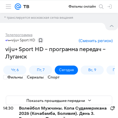
Фильмы онлайн
* транслируется московская сетка вещания
Телепрограмма
viju+ Sport HD
(
Сменить регион
)
viju+ Sport HD – программа передач –
Луганск
Чт, 6
Пт, 7
Сегодня
Вс, 9
Пн,
Фильмы
Сериалы
Спорт
Показать прошедшие передачи
14:30
Волейбол Мужчины. Копа Судамерикана
2026 (Кочабамба, Боливия). День 3.