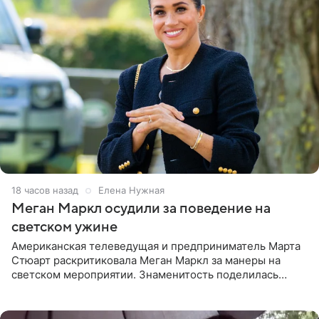
18 часов назад
Елена Нужная
Меган Маркл осудили за поведение на
светском ужине
Американская телеведущая и предприниматель Марта
Стюарт раскритиковала Меган Маркл за манеры на
светском мероприятии. Знаменитость поделилась
деталями личной встречи с герцогиней Сассекской,
пишет PageSix. По