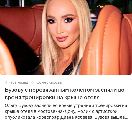
4 часа назад
Соня Жарова
Бузову с перевязанным коленом засняли во
время тренировки на крыше отеля
Ольгу Бузову засняли во время утренней тренировки на
крыше отеля в Ростове-на-Дону. Ролик с артисткой
опубликовала хореограф Диана Кобзева. Бузова вышла
на занятие спортом в 32-градусную жару ранним утром,