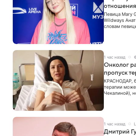
отношения
Певица Mary 
Wildways Анат
словам певицы
человека. Та
1 час назад
Онколог ра
пропуск т
КРАСНОДАР, 6
терапии может
Чекалиной), 
здоровью не к
1 час назад
L
Дмитрий Гу