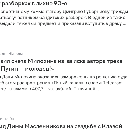
 разборках в лихие 90-е
ы спортивному комментатору Дмитрию Губерниеву трижды
аться участником бандитских разборок. В одной из таких
выдали тяжелый предмет и приказали вступить в драку,
Соня Жарова
зил счета Милохина из-за иска автора трека
 Путин — молодец!»
а Дани Милохина оказались заморожены по решению суда.
б этом распространил «Пятый канал» в своем Telegram-
идет о сумме в 407,2 тыс. рублей. Причиной
ва стал
enta.Ru
д Димы Масленникова на свадьбе с Клавой