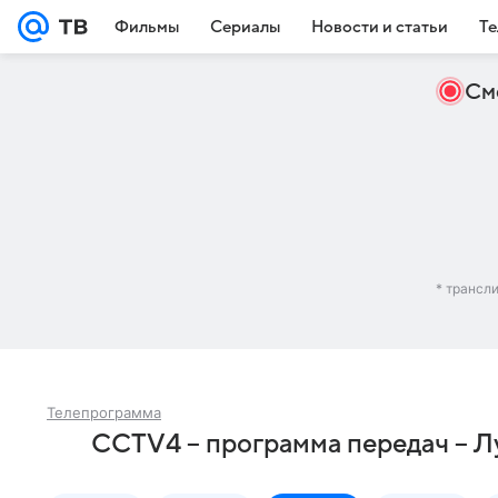
Фильмы
Сериалы
Новости и статьи
Те
См
* трансл
Телепрограмма
CCTV4 – программа передач – Л