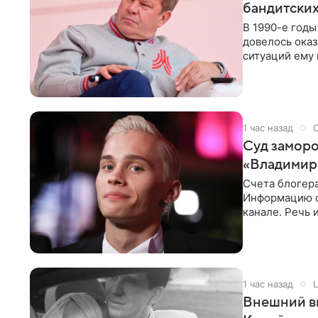
бандитских
В 1990-е год
довелось оказ
ситуаций ему 
однако он
1 час назад
Суд заморо
«Владимир
Счета блогер
Информацию о
канале. Речь 
разбирательст
1 час назад
L
Внешний ви