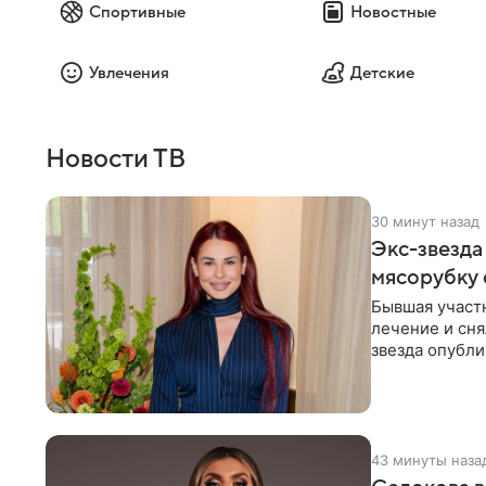
Спортивные
Новостные
Увлечения
Детские
Новости ТВ
30 минут назад
Экс-звезда
мясорубку 
Бывшая участ
лечение и сня
звезда опубли
процесс снят
43 минуты наза