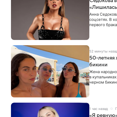
Седокова в
«Лишилась 
Анна Седокова
соцсетях. В х
первого брака
ответственнос
52 минуты наза
50-летняя 
бикини
Жена народно
в купальниках
черном бикини
выбрала банд
1 час назад
Г
«Я ревную»