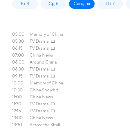
Вт, 4
Ср, 5
Сегодня
Пт, 7
05:00
Memory of China
05:30
TV Drama
06:15
TV Drama
07:00
China News
08:00
Around China
08:30
TV Drama
09:15
TV Drama
10:00
Memory of China
10:30
China Showbiz
11:00
China News
11:30
TV Drama
12:15
TV Drama
13:00
China News
13:30
Across the Strait