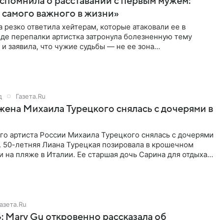
спомнила о расставании с первым мужем:
самого важного в жизни»
 резко ответила хейтерам, которые атаковали ее в
оде перепалки артистка затронула болезненную тему
 и заявила, что чужие судьбы — не ее зона
ти. От Валентина
д
Газета.Ru
жена Михаила Турецкого снялась с дочерями в
го артиста России Михаила Турецкого снялась с дочерями
. 50-летняя Лиана Турецкая позировала в крошечном
 на пляже в Италии. Ее старшая дочь Сарина для отдыха
о
азета.Ru
: Mary Gu откровенно рассказала об