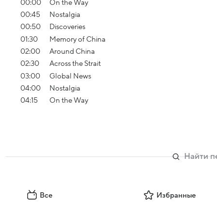
00:00
On the Way
00:45
Nostalgia
00:50
Discoveries
01:30
Memory of China
02:00
Around China
02:30
Across the Strait
03:00
Global News
04:00
Nostalgia
04:15
On the Way
Все
Избранные