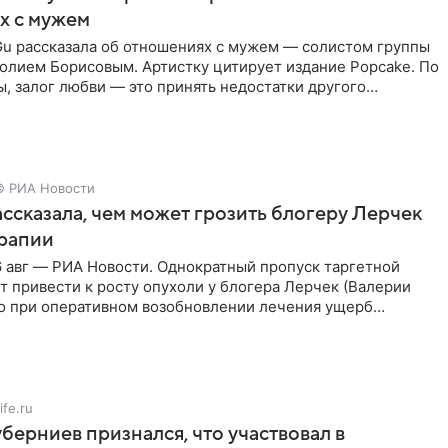
х с мужем
Gu рассказала об отношениях с мужем — солистом группы
олием Борисовым. Артистку цитирует издание Popcake. По
, залог любви — это принять недостатки другого
кже
© РИА Новости
ссказала, чем может грозить блогеру Лерчек
ерапии
 авг — РИА Новости. Однократный пропуск таргетной
 привести к росту опухоли у блогера Лерчек (Валерии
но при оперативном возобновлении лечения ущерб
ритичен,
ife.ru
берниев признался, что участвовал в