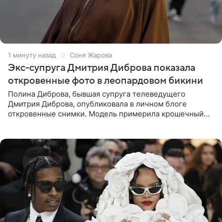
1 минуту назад
Соня Жарова
Экс-супруга Дмитрия Диброва показала
откровенные фото в леопардовом бикини
Полина Диброва, бывшая супруга телеведущего
Дмитрия Диброва, опубликовала в личном блоге
откровенные снимки. Модель примерила крошечный
бикини с леопардовым принтом и устроила фотосессию
в гардеробной. В