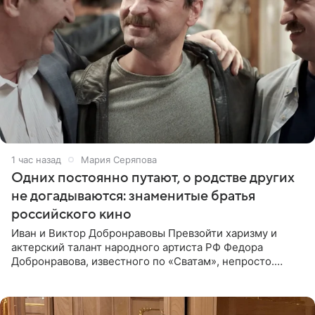
1 час назад
Мария Серяпова
Одних постоянно путают, о родстве других
не догадываются: знаменитые братья
российского кино
Иван и Виктор Добронравовы Превзойти харизму и
актерский талант народного артиста РФ Федора
Добронравова, известного по «Сватам», непросто.
Однако его сыновья достойно продолжают знаменитую
фамилию в