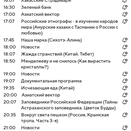
16:07
Хакасские Страдивари
16:30
Зеленый банк
17:00
Азиатский вектор
17:07
Российские этнографы - в изучении народов
мира (Амурские казаки с Тасмании о России с
любовью)
17:45
Наша марка (Сихотэ-Алинь)
18:00
Новости
18:07
Жажда странствий (Китай. Тибет)
18:50
Менделееву и не снилось (Как вырастить
кристаллы?)
19:00
Новости
19:07
Документальная программа
19:35
Исчезающая еда (Китай)
20:00
Азиатский вектор
20:07
Заповедники Российской Федерации (Тайны
Астраханского заповедника. Цветок Будды)
20:35
Вокруг света пешком (Россия, Крымская
тропа. Часть 3-я)
21:00
Новости