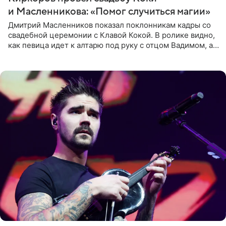
и Масленникова: «Помог случиться магии»
Дмитрий Масленников показал поклонникам кадры со
свадебной церемонии с Клавой Кокой. В ролике видно,
как певица идет к алтарю под руку с отцом Вадимом, а у
алтаря ее ждут жених и Филипп Киркоров. Именно