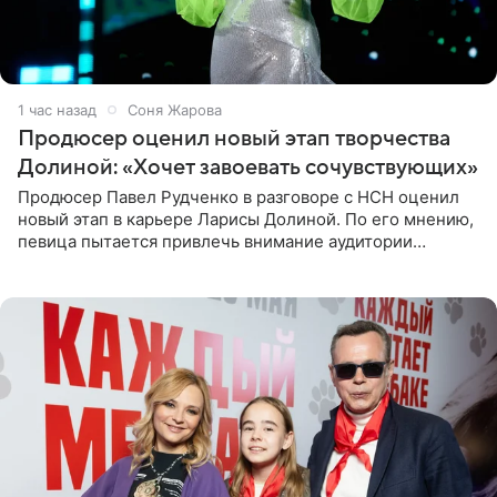
1 час назад
Соня Жарова
Продюсер оценил новый этап творчества
Долиной: «Хочет завоевать сочувствующих»
Продюсер Павел Рудченко в разговоре с НСН оценил
новый этап в карьере Ларисы Долиной. По его мнению,
певица пытается привлечь внимание аудитории
«сочувствующих», идя по пути, который ранее уже
протоптали Ольга