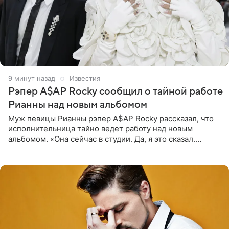
9 минут назад
Известия
Рэпер A$AP Rocky сообщил о тайной работе
Рианны над новым альбомом
Муж певицы Рианны рэпер A$AP Rocky рассказал, что
исполнительница тайно ведет работу над новым
альбомом. «Она сейчас в студии. Да, я это сказал.
Прости, детка», — признался рэпер 5 августа в шоу The
Jason Lee