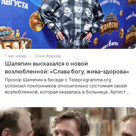
1 час назад
Соня Жарова
Шаляпин высказался о новой
возлюбленной: «Слава богу, жива-здорова»
Прохор Шаляпин в беседе с Teleprogramma.org
успокоил поклонников относительно состояния своей
возлюбленной, которая оказалась в больнице. Артист
признался, что выдохнул спокойно: жизнь женщины вне
опасности, а