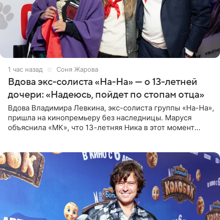
1 час назад
Соня Жарова
Вдова экс-солиста «На-На» — о 13-летней
дочери: «Надеюсь, пойдет по стопам отца»
Вдова Владимира Левкина, экс-солиста группы «На-На»,
пришла на кинопремьеру без наследницы. Маруся
объяснила «МК», что 13-летняя Ника в этот момент
возвращалась домой с международного вокального
конкурса, где