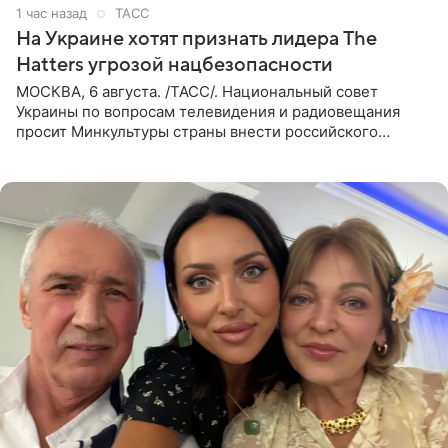
1 час назад
ТАСС
На Украине хотят признать лидера The
Hatters угрозой нацбезопасности
МОСКВА, 6 августа. /ТАСС/. Национальный совет
Украины по вопросам телевидения и радиовещания
просит Минкультуры страны внести российского
музыканта, лидера группы The Hatters Юрия Музыченко
в список лиц,