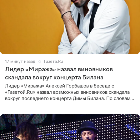
17 минут назад
Газета.Ru
Лидер «Миража» назвал виновников
скандала вокруг концерта Билана
Лидер «Миража» Алексей Горбашов в беседе с
«Газетой.Ru» назвал возможных виновников скандала
вокруг последнего концерта Димы Билана. По словам
Горбашова, продумать нюансы сцены, не устроившей
зрителей, должны