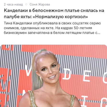
2 часа назад
Соня Жарова
Канделаки в белоснежном платье снялась на
палубе яхты: «Нормализую кортизол»
Тина Канделаки опубликовала в своих соцсетях серию
снимков, сделанных на яхте. На кадрах 50-летняя
бизнесвумен запечатлена в белом летящем платье с
глубокими разрезами на талии. Свой образ Канделаки
дополнила