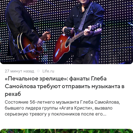
27 минут назад
Life.ru
«Печальное зрелище»: фанаты Глеба
Самойлова требуют отправить музыканта в
рехаб
Состояние 56-летнего музыканта Глеба Самойлова,
бывшего лидера группы «Агата Кристи», вызвало
серьезную тревогу у поклонников после его
выступления в Москве. Пользователи соцсетей назвали
происходящее на сцене