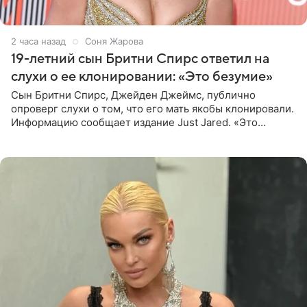
2 часа назад
Соня Жарова
19-летний сын Бритни Спирс ответил на
слухи о ее клонировании: «Это безумие»
Сын Бритни Спирс, Джейден Джеймс, публично
опроверг слухи о том, что его мать якобы клонировали.
Информацию сообщает издание Just Jared. «Это
заставляет меня понять, что многое в СМИ
преувеличено и фальшиво.