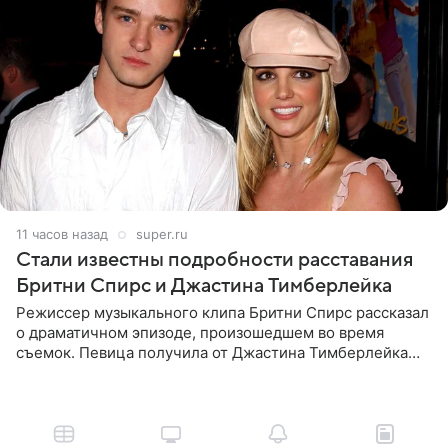
11 часов назад
super.ru
Стали известны подробности расставания
Бритни Спирс и Джастина Тимберлейка
Режиссер музыкального клипа Бритни Спирс рассказал
о драматичном эпизоде, произошедшем во время
съемок. Певица получила от Джастина Тимберлейка
сообщение о расставании прямо на площадке. По
словам постановщика,