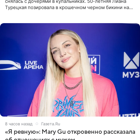
снялась с дочерями в купальниках. 50-летняя Лиана
Турецкая позировала в крошечном черном бикини на
пляже в Италии. Ее старшая дочь Сарина для отдыха
выбрала бандо
8 часов назад
Газета.Ru
«Я ревную»: Mary Gu откровенно рассказала
об отношениях с мужем