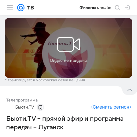
Фильмы онлайн
* транслируется московская сетка вещания
Телепрограмма
(
Сменить регион
)
Бьюти.TV
Бьюти.TV – прямой эфир и программа
передач – Луганск