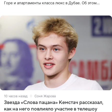
Горе и апартаменты класса люкс в Дубае. Об этом
сообщает Telegram-канал «Звездач» в рубрике «По
домам». По
10 часов назад
Соня Жарова
Звезда «Слова пацана» Кемстач рассказал,
как на него повлияло участие в телешоу