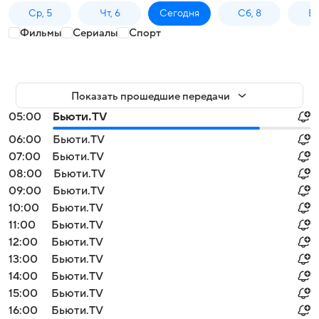
Ср, 5
Чт, 6
Сегодня
Сб, 8
Вс
Фильмы
Сериалы
Спорт
Показать прошедшие передачи
05:00
Бьюти.TV
06:00
Бьюти.TV
07:00
Бьюти.TV
08:00
Бьюти.TV
09:00
Бьюти.TV
10:00
Бьюти.TV
11:00
Бьюти.TV
12:00
Бьюти.TV
13:00
Бьюти.TV
14:00
Бьюти.TV
15:00
Бьюти.TV
16:00
Бьюти.TV