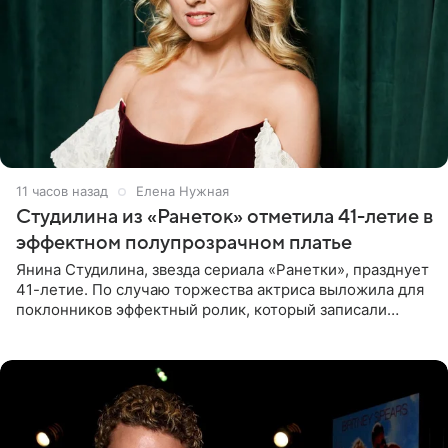
11 часов назад
Елена Нужная
Студилина из «Ранеток» отметила 41-летие в
эффектном полупрозрачном платье
Янина Студилина, звезда сериала «Ранетки», празднует
41-летие. По случаю торжества актриса выложила для
поклонников эффектный ролик, который записали
прошлой ночью. В кадре артистка предстала в
вечернем