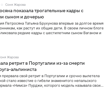
Соня Жарова
сяна показала трогательные кадры с
и сыном и дочерью
ия Петросяна Татьяна Брухунова впервые за долгое время
онникам, как растут их общие дети. В своем личном блоге
ликовала редкие кадры с шестилетним сыном Ваганом и
Соня Жарова
ала ретрит в Португалии из-за смерти
руга-альпиниста
 прервала свой ретрит в Португалии и срочно вылетела
ой стало известие о гибели знаменитого непальского
ирмала «Нимса» Пурджи, которого модель называла своим
ом