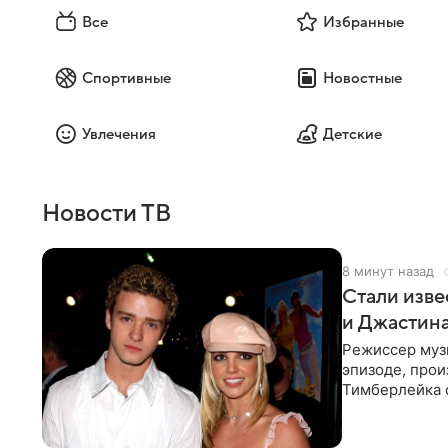
Все
Избранные
Спортивные
Новостные
Увлечения
Детские
Новости ТВ
9 минут назад
Стали изве
и Джастин
Режиссер муз
эпизоде, про
Тимберлейка 
постановщика