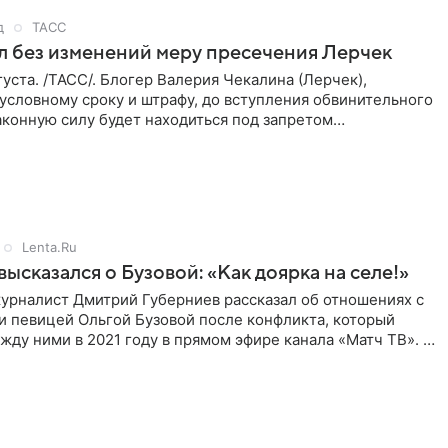
ТАСС
л без изменений меру пресечения Лерчек
уста. /ТАСС/. Блогер Валерия Чекалина (Лерчек),
условному сроку и штрафу, до вступления обвинительного
аконную силу будет находиться под запретом
 действий. Об
Lenta.Ru
высказался о Бузовой: «Как доярка на селе!»
урналист Дмитрий Губерниев рассказал об отношениях с
и певицей Ольгой Бузовой после конфликта, который
ду ними в 2021 году в прямом эфире канала «Матч ТВ». В