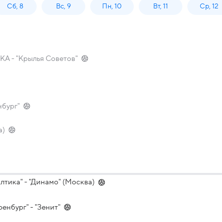
Сб, 8
Вс, 9
Пн, 10
Вт, 11
Ср, 12
КА - "Крылья Советов"
нбург"
а)
лтика" - "Динамо" (Москва)
енбург" - "Зенит"