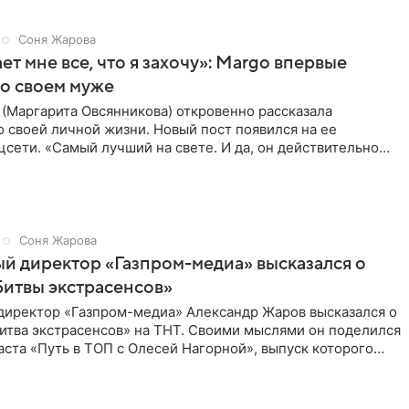
Соня Жарова
ет мне все, что я захочу»: Margo впервые
 о своем муже
(Маргарита Овсянникова) откровенно рассказала
 своей личной жизни. Новый пост появился на ее
цсети. «Самый лучший на свете. И да, он действительно
все, что я
Соня Жарова
й директор «Газпром-медиа» высказался о
итвы экстрасенсов»
директор «Газпром-медиа» Александр Жаров высказался о
итва экстрасенсов» на ТНТ. Своими мыслями он поделился
аста «Путь в ТОП с Олесей Нагорной», выпуск которого