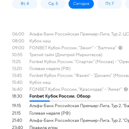
Вт, 4
Ср, 5
Сегодня
Пт, 7
06:00
Альфа-Банк Российская Премьер-Лига. Тур 2. ЦС
08:00
Кубок наш
09:00
FONBET Кубок России. "Зенит" - "Балтика"
10:55
Третий тайм (Дмитрий Маркитесов)
11:25
Fonbet Кубок России. "Спартак" (Москва) - "Оре
13:20
Голевая неделя (РФ)
13:45
Fonbet Кубок России. "Факел" - "Динамо" (Москв
15:40
Кубок наш
16:40
FONBET Кубок России. "Краснодар" - "Ахмат"
18:30
Fonbet Кубок России. Обзор
19:15
Альфа-Банк Российская Премьер-Лига. Тур 2. "Ба
21:15
Голевая неделя (РФ)
21:40
Альфа-Банк Российская Премьер-Лига. Тур 2. "Ор
23:40
Правила игры