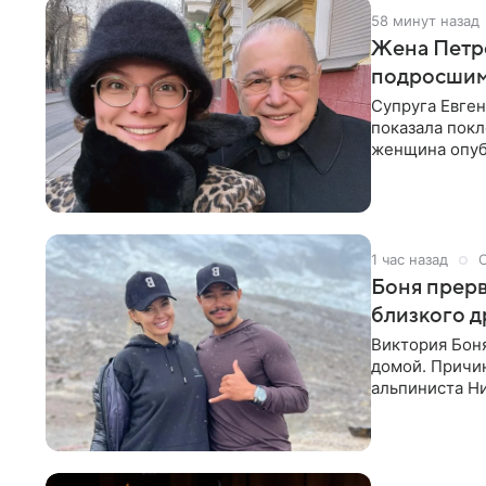
59 минут назад
Жена Петро
подросшим
Супруга Евген
показала покл
женщина опуб
1 час назад
Боня прерв
близкого д
Виктория Боня
домой. Причин
альпиниста Н
близким друг