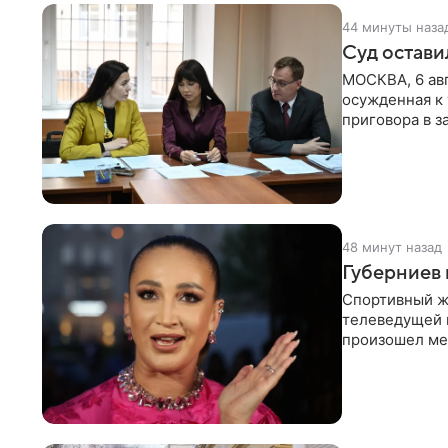
45 минут назад
Суд остави
МОСКВА, 6 авг
осужденная к 
приговора в з
определенных
49 минут назад
Губерниев 
Спортивный ж
телеведущей 
произошел меж
разговоре с