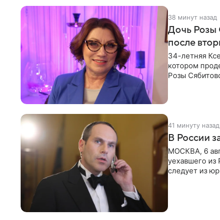
39 минут назад
Дочь Розы 
после втор
34-летняя Кс
котором проде
Розы Сябитов
сообщений, н
42 минуты наза
В России 
МОСКВА, 6 ав
уехавшего из 
следует из ю
Новости. Шац