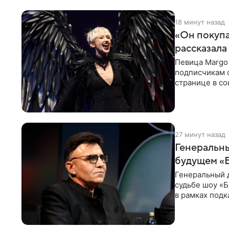
19 минут назад
«Он покупа
рассказала
Певица Margo 
подписчикам о
странице в со
покупает мне 
28 минут назад
Генеральны
будущем «Б
Генеральный 
судьбе шоу «Б
в рамках подк
доступен в