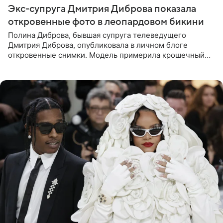
Экс-супруга Дмитрия Диброва показала
откровенные фото в леопардовом бикини
Полина Диброва, бывшая супруга телеведущего
Дмитрия Диброва, опубликовала в личном блоге
откровенные снимки. Модель примерила крошечный
бикини с леопардовым принтом и устроила фотосессию
в гардеробной. В