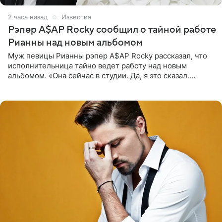
2 часа назад
Известия
Рэпер A$AP Rocky сообщил о тайной работе
Рианны над новым альбомом
Муж певицы Рианны рэпер A$AP Rocky рассказал, что
исполнительница тайно ведет работу над новым
альбомом. «Она сейчас в студии. Да, я это сказал.
Прости, детка», — признался рэпер 5 августа в шоу The
Jason Lee