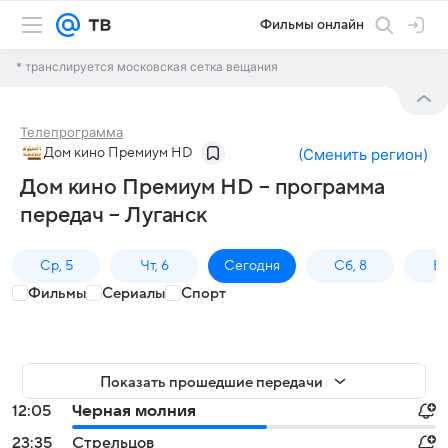
Фильмы онлайн
* транслируется московская сетка вещания
Телепрограмма
Дом кино Премиум HD
(
Сменить регион
)
Дом кино Премиум HD – программа
передач – Луганск
Ср, 5
Чт, 6
Сегодня
Сб, 8
Вс
Фильмы
Сериалы
Спорт
Показать прошедшие передачи
12:05
Черная молния
23:35
Стрельцов