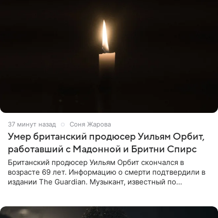
37 минут назад
Соня Жарова
Умер британский продюсер Уильям Орбит,
работавший с Мадонной и Бритни Спирс
Британский продюсер Уильям Орбит скончался в
возрасте 69 лет. Информацию о смерти подтвердили в
издании The Guardian. Музыкант, известный по
сотрудничеству с Мадонной, Бритни Спирс и
коллективами Blur и U2,