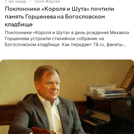
1 час назад
Соня Жарова
Поклонники «Короля и Шута» почтили
память Горшенева на Богословском
кладбище
Поклонники «Короля и Шута» в день рождения Михаила
Горшенева устроили стихийное собрание на
Богословском кладбище. Как передает 78.ru, фанаты
пришли почтить память лидера коллектива, которому
сегодня могло бы