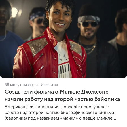
39 минут назад
Известия
Создатели фильма о Майкле Джексоне
начали работу над второй частью байопика
Американская киностудия Lionsgate приступила к
работе над второй частью биографического фильма
(байопика) под названием «Майкл» о певце Майкле
Джексоне. Об этом 6 августа сообщил онлайн-ресурс