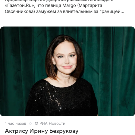
«Газетой.Ru», что певица Margo (Маргарита
Овсянникова) замужем за влиятельным за границей
бизнесменом. По словам Дворцова, о браке протеже
Филиппа Киркорова в
1 час назад
© РИА Новости
Актрису Ирину Безрукову