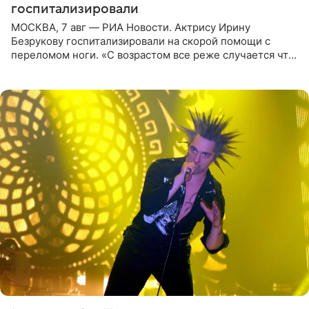
госпитализировали
МОСКВА, 7 авг — РИА Новости. Актрису Ирину
Безрукову госпитализировали на скорой помощи с
переломом ноги. «С возрастом все реже случается что-
то впервые. Но у меня случилась необычная
“премьера”. Впервые в