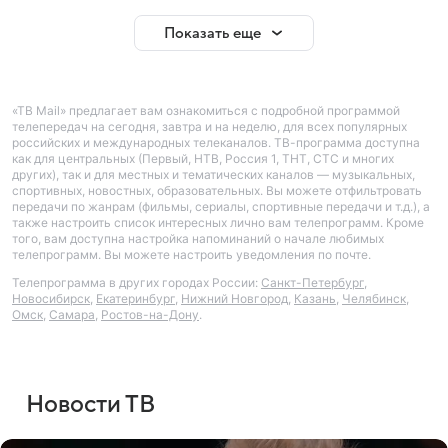
Показать еще
«ТВ Mail» предлагает вам ознакомиться с подробной программой
телепередач на сегодня, завтра и на неделю, для всех популярных
российских и международных телеканалов. ТВ-программа доступна
как для центральных (Первый, НТВ, Россия 1, ТНТ, СТС и многих
других), так и для местных и тематических каналов — музыкальных,
спортивных, новостных, образовательных. Вы можете отфильтровать
передачи по жанрам (фильмы, сериалы, спортивные передачи и т.д.), а
также настроить список интересных лично вам телепрограмм. Кроме
того, вам доступна настройка напоминаний о начале любимых
телепрограмм. Вы можете настроить уведомления по почте.
Телепрограмма в других городах России:
Санкт-Петербург
,
Новосибирск
,
Екатеринбург
,
Нижний Новгород
,
Казань
,
Челябинск
,
Омск
,
Самара
,
Ростов-на-Дону
.
Новости ТВ