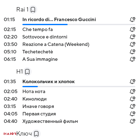
Rai 1
01:15
In ricordo di... Francesco Guccini
02:15
Che tempo fa
02:20
Sottovoce e dintorni
03:50
Reazione a Catena (Weekend)
05:10
Techetechetè
06:15
A Sua immagine
H1
01:35
Колокольчик и хлопок
02:05
Нота нота
02:40
Кинолюди
03:15
Иначе говоря
04:05
Первая студия
04:40
Художественный фильм
Ключ