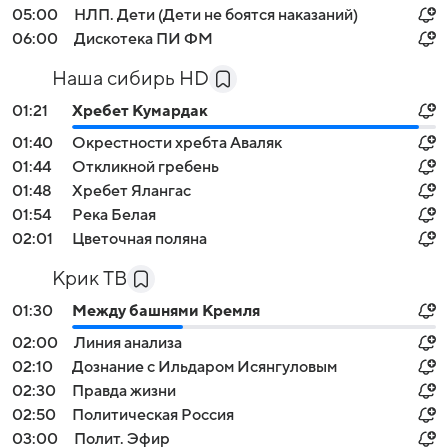
05:00
НЛП. Дети (Дети не боятся наказаний)
06:00
Дискотека ПИ ФМ
Наша сибирь HD
01:21
Хребет Кумардак
01:40
Окрестности хребта Аваляк
01:44
Откликной гребень
01:48
Хребет Ялангас
01:54
Река Белая
02:01
Цветочная поляна
Крик ТВ
01:30
Между башнями Кремля
02:00
Линия анализа
02:10
Дознание с Ильдаром Исянгуловым
02:30
Правда жизни
02:50
Политическая Россия
03:00
Полит. Эфир