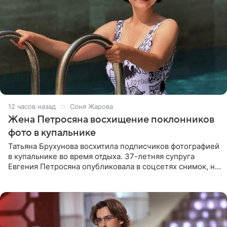
12 часов назад
Соня Жарова
Жена Петросяна восхищение поклонников
фото в купальнике
Татьяна Брухунова восхитила подписчиков фотографией
в купальнике во время отдыха. 37-летняя супруга
Евгения Петросяна опубликовала в соцсетях снимок, на
котором позирует у бассейна в белоснежном монокини
с