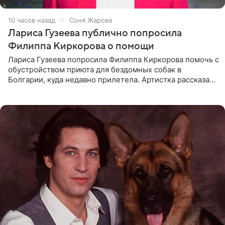
10 часов назад
Соня Жарова
Лариса Гузеева публично попросила
Филиппа Киркорова о помощи
Лариса Гузеева попросила Филиппа Киркорова помочь с
обустройством приюта для бездомных собак в
Болгарии, куда недавно прилетела. Артистка рассказала
о местных волонтерах, которые временно забирают
животных к