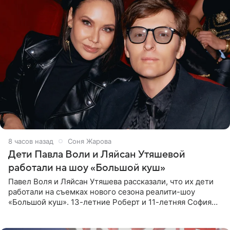
8 часов назад
Соня Жарова
Дети Павла Воли и Ляйсан Утяшевой
работали на шоу «Большой куш»
Павел Воля и Ляйсан Утяшева рассказали, что их дети
работали на съемках нового сезона реалити-шоу
«Большой куш». 13-летние Роберт и 11-летняя София
отправились вместе с родителями в Таиланд и успели
поработать