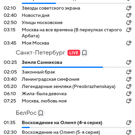
02:10
Звезды советского экрана
02:40
Новости дня
02:50
Улицы московские
03:15
Москва на все времена (В переулках старого
Арбата)
03:45
Моя Москва
Санкт-Петербург
00:25
Земля Санникова
02:05
Законный брак
03:40
Ленинградская симфония
05:20
Легендарные земляки (Preobrazhenskaya)
06:10
Жила-была девочка
07:25
Москва, любовь моя
БелРос
01:35
Восхождение на Олимп (4-я серия)
02:30
Восхождение на Олимп (5-я серия)