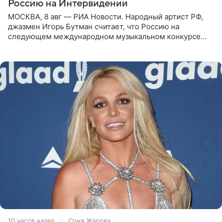
Россию на Интервидении
МОСКВА, 8 авг — РИА Новости. Народный артист РФ,
джазмен Игорь Бутман считает, что Россию на
следующем международном музыкальном конкурсе
«Интервидение» могла бы представить молодая певица
Варвара Убель, так
10 часов назад
Соня Жарова