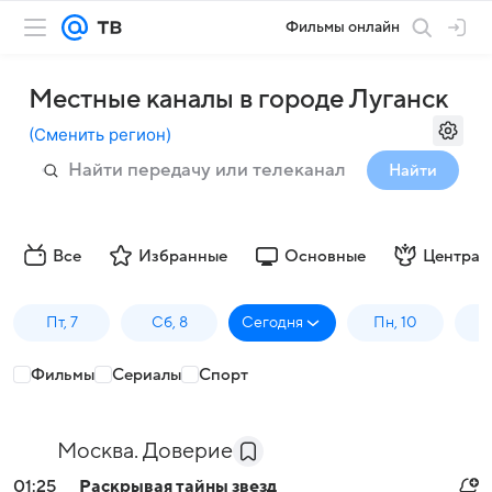
Фильмы онлайн
Местные каналы в городе Луганск
(
Сменить регион
)
Найти
Все
Избранные
Основные
Централ
Пт, 7
Сб, 8
Сегодня
Пн, 10
В
Фильмы
Сериалы
Спорт
Москва. Доверие
01:25
Раскрывая тайны звезд