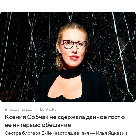
великолепной певицей и рассказал о желании сделать с
ней новую совместную
9 часов назад
Lenta.Ru
Ксения Собчак не сдержала данное гостю
ее интервью обещание
Сестра блогера Exile (настоящее имя — Илья Яцкевич)