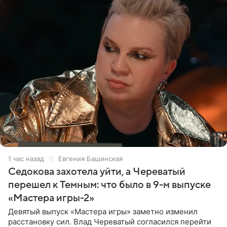
1 час назад
Евгения Башинская
Седокова захотела уйти, а Череватый
перешел к Темным: что было в 9-м выпуске
«Мастера игры-2»
Девятый выпуск «Мастера игры» заметно изменил
расстановку сил. Влад Череватый согласился перейти