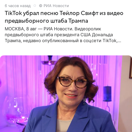
6 часов назад
© РИА Новости
TikTok убрал песню Тейлор Свифт из видео
предвыборного штаба Трампа
МОСКВА, 8 авг — РИА Новости. Видеоролик
предвыборного штаба президента США Дональда
Трампа, недавно опубликованный в соцсети TikTok,
остался без звуковой дорожки в виде песни August
(«Август») американской