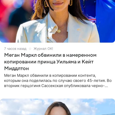
7 часов назад
Журнал OK!
Меган Маркл обвинили в намеренном
копировании принца Уильяма и Кейт
Миддлтон
Меган Маркл обвинили в копировании контента,
которым она поделилась по случаю своего 45-летия. Во
вторник герцогиня Сассекская опубликовала черно-
белую фотографию, на которой она прыгает в бассейн с
воздушными