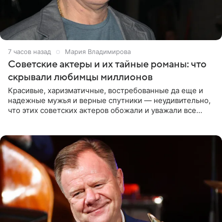
7 часов назад
Мария Владимирова
Советские актеры и их тайные романы: что
скрывали любимцы миллионов
Красивые, харизматичные, востребованные да еще и
надежные мужья и верные спутники — неудивительно,
что этих советских актеров обожали и уважали все
женщины большой страны, и наверняка не раз ставили
их в