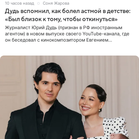
10 часов назад
Соня Жарова
Дудь вспомнил, как болел астмой в детстве:
«Был близок к тому, чтобы откинуться»
Журналист Юрий Дудь (признан в РФ иностранным
агентом) в новом выпуске своего YouTube-канала, где
он беседовал с кинокомпозитором Евгением
Гальпериным, поделился личной историей о борьбе с
бронхиальной астмой в