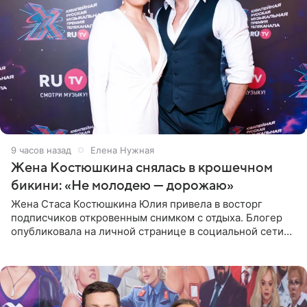
9 часов назад
Елена Нужная
Жена Костюшкина снялась в крошечном
бикини: «Не молодею — дорожаю»
Жена Стаса Костюшкина Юлия привела в восторг
подписчиков откровенным снимком с отдыха. Блогер
опубликовала на личной странице в социальной сети
фото в ярком бикини, позируя на пирсе во время отпуска
в Турции,