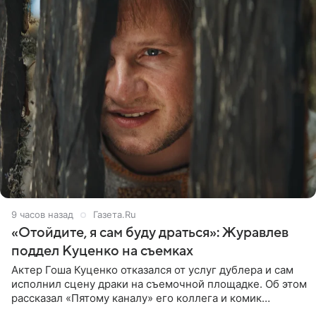
9 часов назад
Газета.Ru
«Отойдите, я сам буду драться»: Журавлев
поддел Куценко на съемках
Актер Гоша Куценко отказался от услуг дублера и сам
исполнил сцену драки на съемочной площадке. Об этом
рассказал «Пятому каналу» его коллега и комик
Дмитрий Журавлев. По словам артиста, когда Куценко