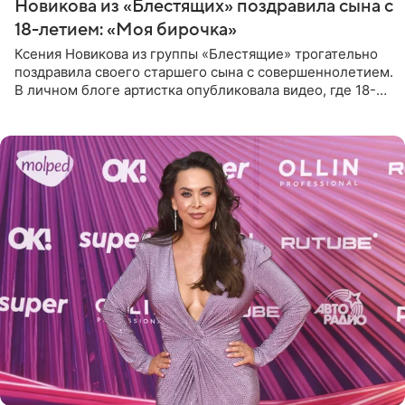
Новикова из «Блестящих» поздравила сына с
18-летием: «Моя бирочка»
Ксения Новикова из группы «Блестящие» трогательно
поздравила своего старшего сына с совершеннолетием.
В личном блоге артистка опубликовала видео, где 18-
летний Мирон легко подхватил маму на руки и закружил
во