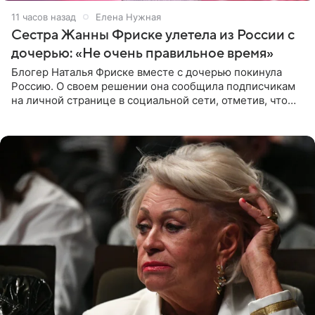
11 часов назад
Елена Нужная
Сестра Жанны Фриске улетела из России с
дочерью: «Не очень правильное время»
Блогер Наталья Фриске вместе с дочерью покинула
Россию. О своем решении она сообщила подписчикам
на личной странице в социальной сети, отметив, что
выбрала для отдыха с ребенком Объединенные
Арабские Эмираты.