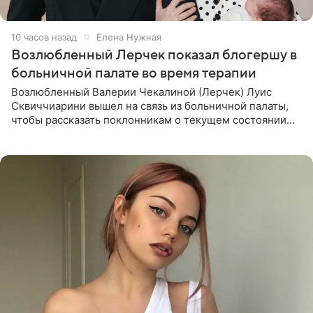
10 часов назад
Елена Нужная
Возлюбленный Лерчек показал блогершу в
больничной палате во время терапии
Возлюбленный Валерии Чекалиной (Лерчек) Луис
Сквиччиарини вышел на связь из больничной палаты,
чтобы рассказать поклонникам о текущем состоянии
блогерши. Он подтвердил, что основной курс
химиотерапии позади, но