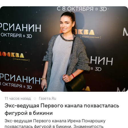
малышка лежат в
11 часов назад
Газета.Ru
Экс-ведущая Первого канала похвасталась
фигурой в бикини
Экс-ведущая Первого канала Ирена Понарошку
похвасталась фигурой в бикини. Знаменитость