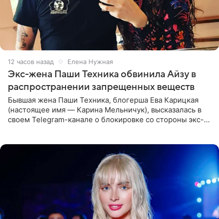
12 часов назад
Елена Нужная
Экс-жена Паши Техника обвинила Айзу в
распространении запрещенных веществ
Бывшая жена Паши Техника, блогерша Ева Карицкая
(настоящее имя — Карина Мельничук), высказалась в
своем Telegram-канале о блокировке со стороны экс-
супруги Гуфа Айзы-Лилуны Ай. Карицкая утверждает,
что ее