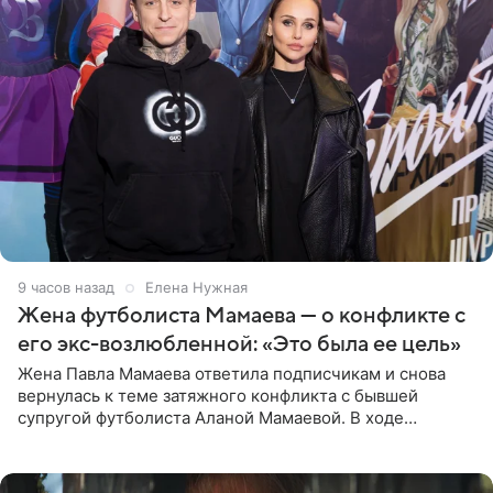
9 часов назад
Елена Нужная
Жена футболиста Мамаева — о конфликте с
его экс-возлюбленной: «Это была ее цель»
Жена Павла Мамаева ответила подписчикам и снова
вернулась к теме затяжного конфликта с бывшей
супругой футболиста Аланой Мамаевой. В ходе
общения с аудиторией один из пользователей
признался, что раньше судил о