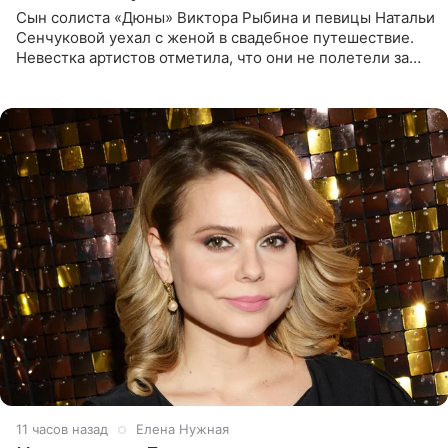
Сын солиста «Дюны» Виктора Рыбина и певицы Натальи
Сенчуковой уехал с женой в свадебное путешествие.
Невестка артистов отметила, что они не полетели за
границу, а выбрали для отдыха эко-комплекс в
Калужской
11 часов назад
Елена Нужная