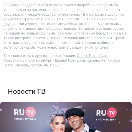
«ТВ Mail» предлагает вам ознакомиться с подробной программой
телепередач на сегодня, завтра и на неделю, для всех популярных
российских и международных телеканалов. ТВ-программа доступна
как для центральных (Первый, НТВ, Россия 1, ТНТ, СТС и многих
других), так и для местных и тематических каналов — музыкальных,
спортивных, новостных, образовательных. Вы можете отфильтровать
передачи по жанрам (фильмы, сериалы, спортивные передачи и т.д.), а
также настроить список интересных лично вам телепрограмм. Кроме
того, вам доступна настройка напоминаний о начале любимых
телепрограмм. Вы можете настроить уведомления по почте.
Телепрограмма в других городах России:
Санкт-Петербург
,
Новосибирск
,
Екатеринбург
,
Нижний Новгород
,
Казань
,
Челябинск
,
Омск
,
Самара
,
Ростов-на-Дону
.
Новости ТВ