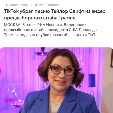
14 часов назад
© РИА Новости
TikTok убрал песню Тейлор Свифт из видео
предвыборного штаба Трампа
МОСКВА, 8 авг — РИА Новости. Видеоролик
предвыборного штаба президента США Дональда
Трампа, недавно опубликованный в соцсети TikTok,
остался без звуковой дорожки в виде песни August
(«Август») американской