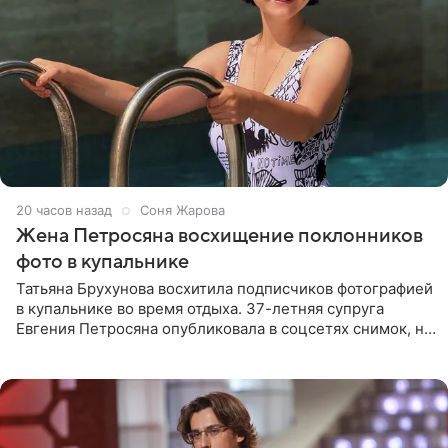
20 часов назад
Соня Жарова
Жена Петросяна восхищение поклонников
фото в купальнике
Татьяна Брухунова восхитила подписчиков фотографией
в купальнике во время отдыха. 37-летняя супруга
Евгения Петросяна опубликовала в соцсетях снимок, на
котором позирует у бассейна в белоснежном монокини
с