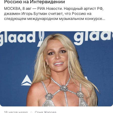
Россию на Интервидении
МОСКВА, 8 авг — РИА Новости. Народный артист РФ,
джазмен Игорь Бутман считает, что Россию на
следующем международном музыкальном конкурсе
«Интервидение» могла бы представить молодая певица
Варвара Убель, так
18 часов назад
Соня Жарова