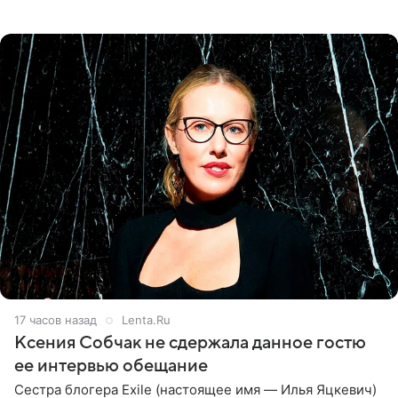
великолепной певицей и рассказал о желании сделать с
ней новую совместную
17 часов назад
Lenta.Ru
Ксения Собчак не сдержала данное гостю
ее интервью обещание
Сестра блогера Exile (настоящее имя — Илья Яцкевич)