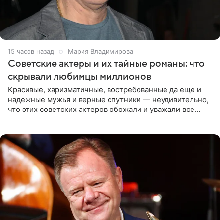
15 часов назад
Мария Владимирова
Советские актеры и их тайные романы: что
скрывали любимцы миллионов
Красивые, харизматичные, востребованные да еще и
надежные мужья и верные спутники — неудивительно,
что этих советских актеров обожали и уважали все
женщины большой страны, и наверняка не раз ставили
их в