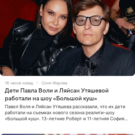
16 часов назад
Соня Жарова
Дети Павла Воли и Ляйсан Утяшевой
работали на шоу «Большой куш»
Павел Воля и Ляйсан Утяшева рассказали, что их дети
работали на съемках нового сезона реалити-шоу
«Большой куш». 13-летние Роберт и 11-летняя София
отправились вместе с родителями в Таиланд и успели
поработать