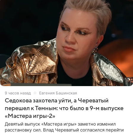
9 часов назад
Евгения Башинская
Седокова захотела уйти, а Череватый
перешел к Темным: что было в 9-м выпуске
«Мастера игры-2»
Девятый выпуск «Мастера игры» заметно изменил
расстановку сил. Влад Череватый согласился перейти