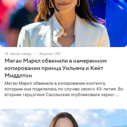
16 часов назад
Журнал OK!
Меган Маркл обвинили в намеренном
копировании принца Уильяма и Кейт
Миддлтон
Меган Маркл обвинили в копировании контента,
которым она поделилась по случаю своего 45-летия. Во
вторник герцогиня Сассекская опубликовала черно-
белую фотографию, на которой она прыгает в бассейн с
воздушными