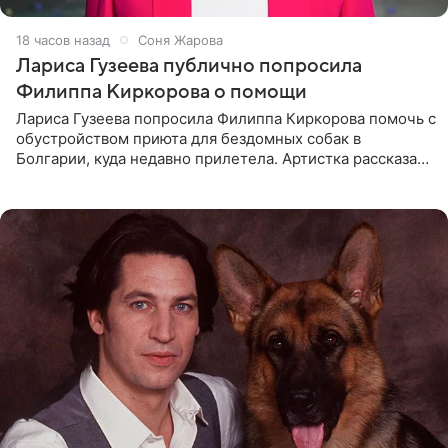
18 часов назад
Соня Жарова
Лариса Гузеева публично попросила
Филиппа Киркорова о помощи
Лариса Гузеева попросила Филиппа Киркорова помочь с
обустройством приюта для бездомных собак в
Болгарии, куда недавно прилетела. Артистка рассказала
о местных волонтерах, которые временно забирают
животных к