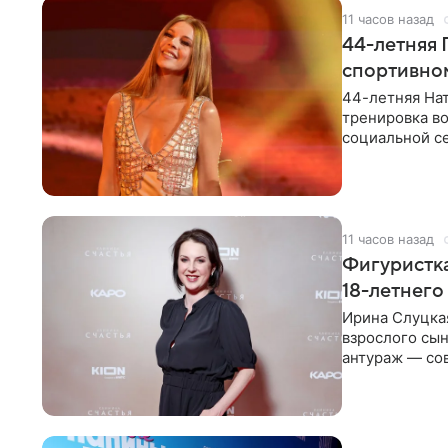
11 часов назад
44-летняя 
спортивно
44-летняя Нат
тренировка во
социальной се
красном
11 часов назад
Фигуристка
18-летнего
Ирина Слуцкая
взрослого сын
антураж — со
фигуристка