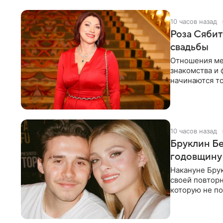
10 часов назад
Роза Сябит
свадьбы
Отношения ме
знакомства и 
начинаются то
многого,
10 часов назад
Бруклин Бе
годовщину
Накануне Бру
своей повтор
которую не по
считает это