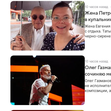
10 часов назад
Жена Петр
в купальни
Жена Евгения
с отдыха. Тат
черно-сиренев
«Татьяна,
10 часов назад
Олег Газма
сочиняю м
Олег Газманов
не исполнител
композиции, а
музыканта,