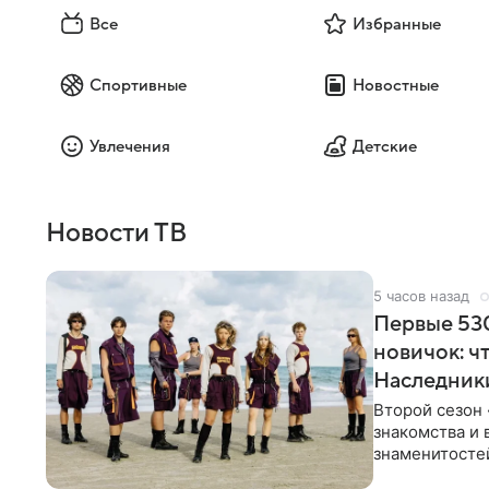
Все
Избранные
Спортивные
Новостные
Увлечения
Детские
Новости ТВ
5 часов назад
Первые 530
новичок: ч
Наследник
Второй сезон 
знакомства и 
знаменитостей
несколько дне