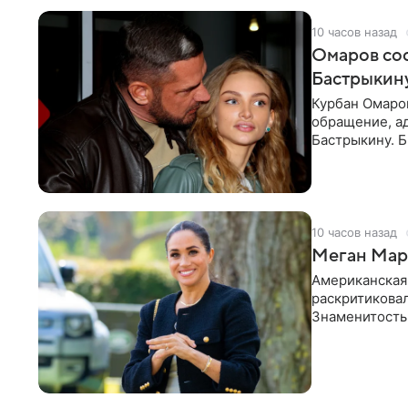
10 часов назад
Омаров соо
Бастрыкину
Курбан Омаро
обращение, а
Бастрыкину. 
в личном блог
10 часов назад
Меган Марк
Американская
раскритикова
Знаменитость
Сассекской, п