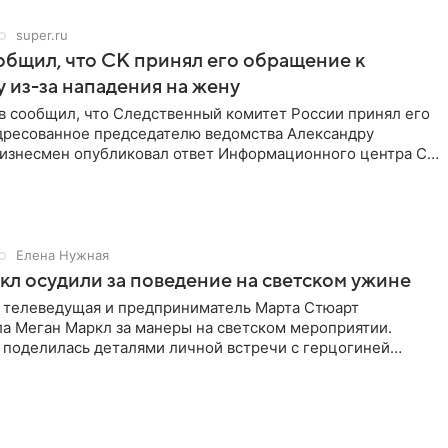
super.ru
бщил, что СК принял его обращение к
 из-за нападения на жену
в сообщил, что Следственный комитет России принял его
дресованное председателю ведомства Александру
Бизнесмен опубликовал ответ Информационного центра СК
е. В
Елена Нужная
л осудили за поведение на светском ужине
 телеведущая и предприниматель Марта Стюарт
ла Меган Маркл за манеры на светском мероприятии.
 поделилась деталями личной встречи с герцогиней
ишет PageSix. По