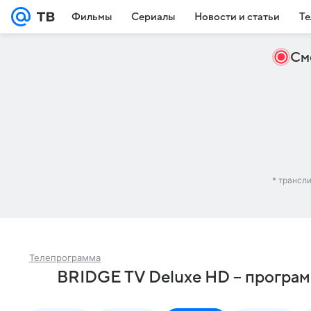
Фильмы
Сериалы
Новости и статьи
Те
См
* трансл
Телепрограмма
BRIDGE TV Deluxe HD – програм