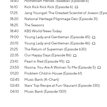
14:40
Hometown Heroes : Baseball (Episode 6)
16:10
Kick Kick Kick Kick (Episode 6)
17:25
Jang Youngsil: The Greatest Scientist of Joseon (Epi
18:20
National Heritage Pilgrimage Deo (Episode 31)
18:25
The Seasons
18:40
KBS World News Today
19:00
Young Lady and Gentleman (Episode 45)
20:15
Young Lady and Gentleman (Episode 46)
21:25
The Return of Superman (Episode 630)
22:35
Our Happy Days (Episode 86)
23:10
Pearl in Red (Episode 95)
23:50
Noona, You Are A Woman To Me (Episode 5)
01:20
Problem Child in House (Episode 61)
02:45
Music Bank (K-Chart)
02:45
Stars' Top Recipe at Fun-Staurant (Episode 330)
04:10
Music Bank (Episode 1301)