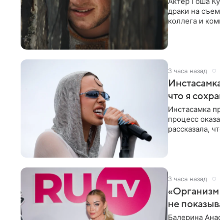
Актер Гоша Ку
драки на съем
коллега и ком
3 часа назад
Инстасамка
что я сохр
Инстасамка пр
процесс оказа
рассказала, ч
«ужасно
3 часа назад
«Организм 
не показыв
Балерина Анас