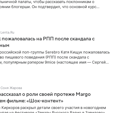
ольничной палаты, чтобы рассказать поклонникам о
янии блогерши. Он подтвердил, что основной курс
позади, но
Lenta.Ru
 пожаловалась на РПП после скандала с
нным
 российской поп-группы Serebro Катя Кищук пожаловалась
во пищевого поведения (РПП) после скандала с
, популярным рэпером 9mice (настоящее имя — Сергей
Соня Жарова
ассказал о роли своей протеже Margo
ем фильме: «Шок-контент»
 Киркоров раскрыл детали своего участия в новогоднем
упая на фестивале «Звезды Русского Радио в Завидово»,