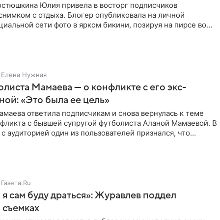
остюшкина Юлия привела в восторг подписчиков
снимком с отдыха. Блогер опубликовала на личной
циальной сети фото в ярком бикини, позируя на пирсе во
 в Турции,
Елена Нужная
листа Мамаева — о конфликте с его экс-
ой: «Это была ее цель»
маева ответила подписчикам и снова вернулась к теме
нфликта с бывшей супругой футболиста Аланой Мамаевой. В
с аудиторией один из пользователей признался, что
о
Газета.Ru
 я сам буду драться»: Журавлев поддел
 съемках