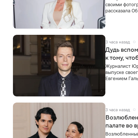
своими фотогр
рассказала О
что на
3 часа назад
Дудь вспом
к тому, чт
Журналист Юр
выпуске своег
Евгением Гал
бронхиальной
3 часа назад
Возлюблен
палате во 
Возлюбленный