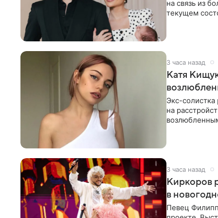
на связь из б
текущем состо
химиотерапии 
3 часа назад
Катя Кищук
возлюбле
Экс-солистка
на расстройст
возлюбленным
Дмитриев).
3 часа назад
Киркоров р
в новогодн
Певец Филипп
проекте. Выст