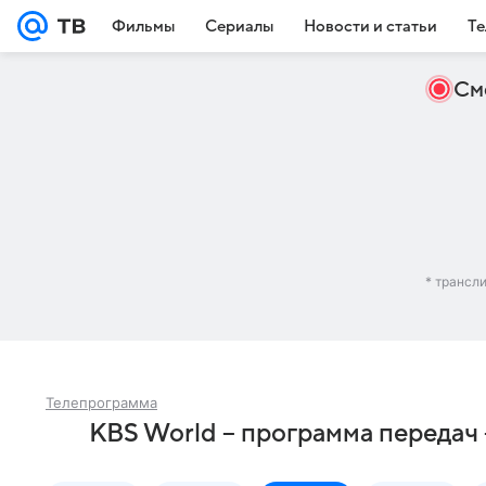
Фильмы
Сериалы
Новости и статьи
Те
См
* трансл
Телепрограмма
KBS World – программа передач