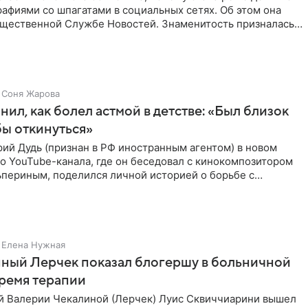
афиями со шпагатами в социальных сетях. Об этом она
бщественной Службе Новостей. Знаменитость призналась,
Соня Жарова
нил, как болел астмой в детстве: «Был близок
обы откинуться»
ий Дудь (признан в РФ иностранным агентом) в новом
о YouTube-канала, где он беседовал с кинокомпозитором
ьпериным, поделился личной историей о борьбе с
 астмой в
Елена Нужная
ный Лерчек показал блогершу в больничной
время терапии
 Валерии Чекалиной (Лерчек) Луис Сквиччиарини вышел