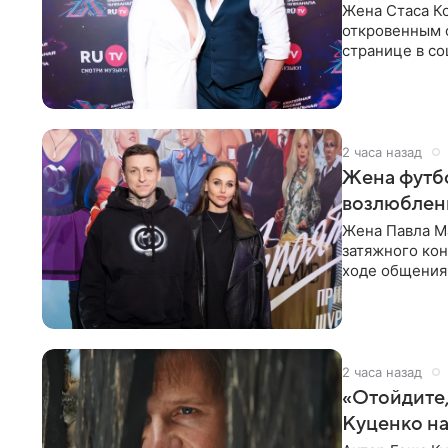
Жена Стаса К
откровенным 
странице в со
время отпуска
2 часа назад
Жена футбо
возлюбленн
Жена Павла Ма
затяжного ко
ходе общения 
раньше судил 
2 часа назад
«Отойдите,
Куценко на