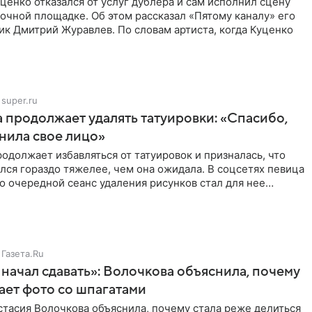
ценко отказался от услуг дублера и сам исполнил сцену
очной площадке. Об этом рассказал «Пятому каналу» его
ик Дмитрий Журавлев. По словам артиста, когда Куценко
super.ru
 продолжает удалять татуировки: «Спасибо,
анила свое лицо»
одолжает избавляться от татуировок и призналась, что
лся гораздо тяжелее, чем она ожидала. В соцсетях певица
то очередной сеанс удаления рисунков стал для нее
Газета.Ru
начал сдавать»: Волочкова объяснила, почему
ает фото со шпагатами
тасия Волочкова объяснила, почему стала реже делиться