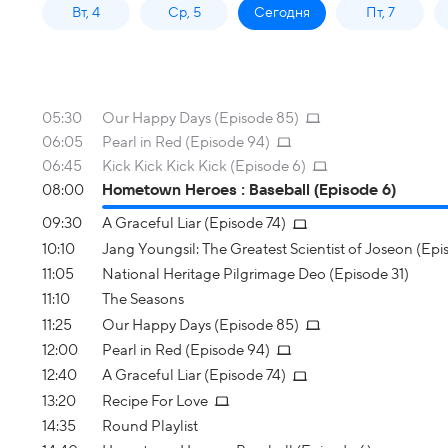
Вт, 4
Ср, 5
Сегодня
Пт, 7
05:30
Our Happy Days (Episode 85)
06:05
Pearl in Red (Episode 94)
06:45
Kick Kick Kick Kick (Episode 6)
08:00
Hometown Heroes : Baseball (Episode 6)
09:30
A Graceful Liar (Episode 74)
10:10
Jang Youngsil: The Greatest Scientist of Joseon (Epi
11:05
National Heritage Pilgrimage Deo (Episode 31)
11:10
The Seasons
11:25
Our Happy Days (Episode 85)
12:00
Pearl in Red (Episode 94)
12:40
A Graceful Liar (Episode 74)
13:20
Recipe For Love
14:35
Round Playlist