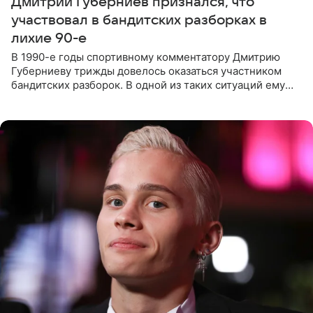
Дмитрий Губерниев признался, что
участвовал в бандитских разборках в
лихие 90-е
В 1990-е годы спортивному комментатору Дмитрию
Губерниеву трижды довелось оказаться участником
бандитских разборок. В одной из таких ситуаций ему
выдали тяжелый предмет и приказали вступить в драку,
однако он