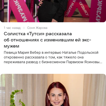
1 час назад
Соня Жарова
Солистка «Тутси» рассказала
об отношениях с изменившим ей экс-
мужем
Певица Мария Вебер в интервью Наталье Подольской
откровенно рассказала о том, как тяжело она
переживала развод с бизнесменом Парвизом Ясиновым.
Артистка призналась, что измена бывшего супруга стала
для нее