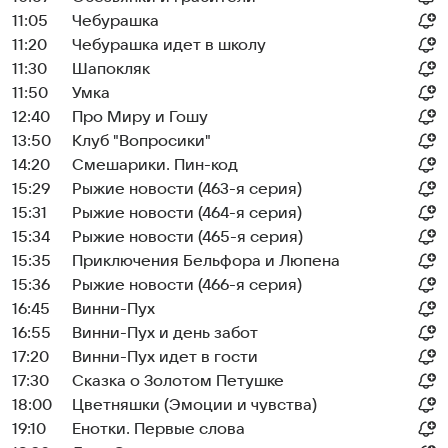
11:05
Чебурашка
11:20
Чебурашка идет в школу
11:30
Шапокляк
11:50
Умка
12:40
Про Миру и Гошу
13:50
Клуб "Вопросики"
14:20
Смешарики. Пин-код
15:29
Рыжие новости (463-я серия)
15:31
Рыжие новости (464-я серия)
15:34
Рыжие новости (465-я серия)
15:35
Приключения Бельфора и Люпена
15:36
Рыжие новости (466-я серия)
16:45
Винни-Пух
16:55
Винни-Пух и день забот
17:20
Винни-Пух идет в гости
17:30
Сказка о Золотом Петушке
18:00
Цветняшки (Эмоции и чувства)
19:10
Енотки. Первые слова