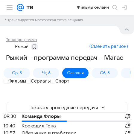
Фильмы онлайн
* транслируется московская сетка вещания
Телепрограмма
(
Сменить регион
)
Рыжий
Рыжий – программа передач – Магас
Ср, 5
Чт, 6
Сегодня
Сб, 8
Вс
Фильмы
Сериалы
Спорт
Показать прошедшие передачи
09:30
Команда Флоры
10:40
Крокодил Гена
10:57
Обезьянки и грабители