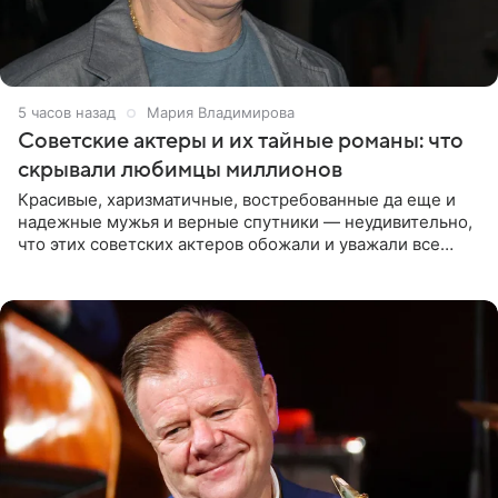
5 часов назад
Мария Владимирова
Советские актеры и их тайные романы: что
скрывали любимцы миллионов
Красивые, харизматичные, востребованные да еще и
надежные мужья и верные спутники — неудивительно,
что этих советских актеров обожали и уважали все
женщины большой страны, и наверняка не раз ставили
их в