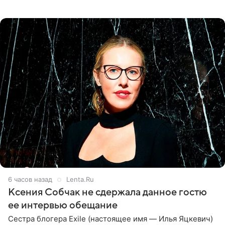
великолепной певицей и рассказал о желании сделать с
ней новую совместную
6 часов назад
Lenta.Ru
Ксения Собчак не сдержала данное гостю
ее интервью обещание
Сестра блогера Exile (настоящее имя — Илья Яцкевич)