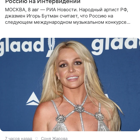
Россию на Интервидении
МОСКВА, 8 авг — РИА Новости. Народный артист РФ,
джазмен Игорь Бутман считает, что Россию на
следующем международном музыкальном конкурсе
«Интервидение» могла бы представить молодая певица
Варвара Убель, так
7 часов назад
Соня Жарова