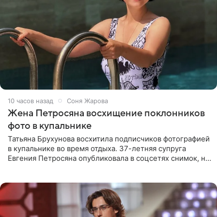
10 часов назад
Соня Жарова
Жена Петросяна восхищение поклонников
фото в купальнике
Татьяна Брухунова восхитила подписчиков фотографией
в купальнике во время отдыха. 37-летняя супруга
Евгения Петросяна опубликовала в соцсетях снимок, на
котором позирует у бассейна в белоснежном монокини
с