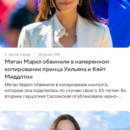
5 часов назад
Журнал OK!
Меган Маркл обвинили в намеренном
копировании принца Уильяма и Кейт
Миддлтон
Меган Маркл обвинили в копировании контента,
которым она поделилась по случаю своего 45-летия. Во
вторник герцогиня Сассекская опубликовала черно-
белую фотографию, на которой она прыгает в бассейн с
воздушными