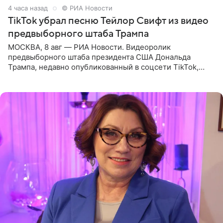
4 часа назад
© РИА Новости
TikTok убрал песню Тейлор Свифт из видео
предвыборного штаба Трампа
МОСКВА, 8 авг — РИА Новости. Видеоролик
предвыборного штаба президента США Дональда
Трампа, недавно опубликованный в соцсети TikTok,
остался без звуковой дорожки в виде песни August
(«Август») американской