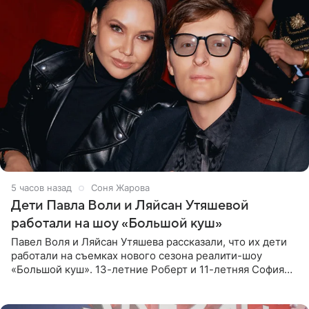
5 часов назад
Соня Жарова
Дети Павла Воли и Ляйсан Утяшевой
работали на шоу «Большой куш»
Павел Воля и Ляйсан Утяшева рассказали, что их дети
работали на съемках нового сезона реалити-шоу
«Большой куш». 13-летние Роберт и 11-летняя София
отправились вместе с родителями в Таиланд и успели
поработать