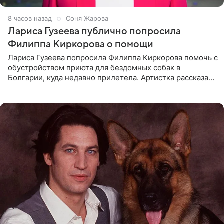
8 часов назад
Соня Жарова
Лариса Гузеева публично попросила
Филиппа Киркорова о помощи
Лариса Гузеева попросила Филиппа Киркорова помочь с
обустройством приюта для бездомных собак в
Болгарии, куда недавно прилетела. Артистка рассказала
о местных волонтерах, которые временно забирают
животных к