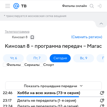
Фильмы онлайн
* транслируется московская сетка вещания
Телепрограмма
(
Сменить регион
)
Кинозал 8
Кинозал 8 – программа передач – Магас
Чт, 6
Пт, 7
Сегодня
Вс, 9
Пн,
Фильмы
Сериалы
Спорт
Показать прошедшие передачи
22:46
Хобби на всю жизнь (73-я серия)
23:17
Делать не переделать (1-я серия)
23:24
Делать не переделать (12-я серия)