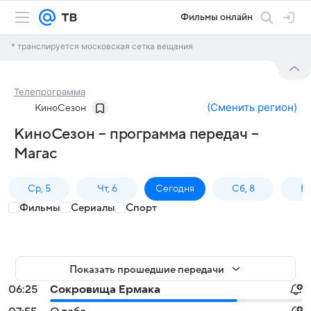
Фильмы онлайн
* транслируется московская сетка вещания
Телепрограмма
(
Сменить регион
)
КиноСезон
КиноСезон – программа передач –
Магас
Ср, 5
Чт, 6
Сегодня
Сб, 8
Вс
Фильмы
Сериалы
Спорт
Показать прошедшие передачи
06:25
Сокровища Ермака