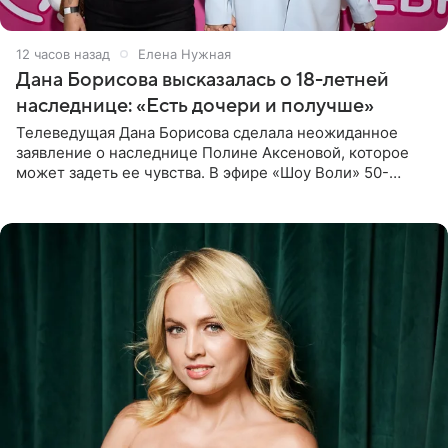
12 часов назад
Елена Нужная
Дана Борисова высказалась о 18-летней
наследнице: «Есть дочери и получше»
Телеведущая Дана Борисова сделала неожиданное
заявление о наследнице Полине Аксеновой, которое
может задеть ее чувства. В эфире «Шоу Воли» 50-
летняя знаменитость откровенно призналась, что не
считает свою дочь