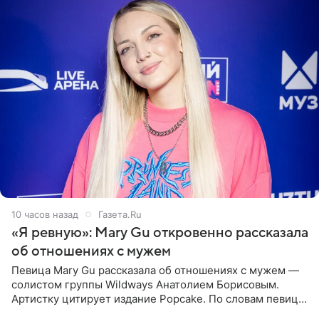
10 часов назад
Газета.Ru
«Я ревную»: Mary Gu откровенно рассказала
об отношениях с мужем
Певица Mary Gu рассказала об отношениях с мужем —
солистом группы Wildways Анатолием Борисовым.
Артистку цитирует издание Popcake. По словам певицы,
залог любви — это принять недостатки другого