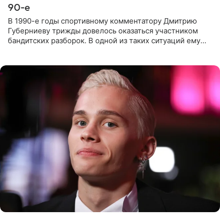
90-е
В 1990-е годы спортивному комментатору Дмитрию
Губерниеву трижды довелось оказаться участником
бандитских разборок. В одной из таких ситуаций ему
выдали тяжелый предмет и приказали вступить в драку,
однако он