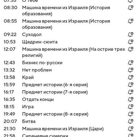
07:55
О тебе
08:30
Машина времени из Израиля (История
образования)
08:55
Машина времени из Израиля (История
образования)
09:22
Суходол
10:53
Щедрин-сюита
12:07
Машина времени из Израиля (На острие трех
религий)
12:43
Бизнес по-русски
13:32
Нет проблем
13:58
Край
15:59
Предмет истории (6-я серия)
16:17
Предмет истории (7-я серия)
16:35
Отдать концы
18:15
Игра
19:49
Предмет истории (8-я серия)
20:07
Битва
21:30
Машина времени из Израиля (Цари)
21:58
Сиреневые сумерки