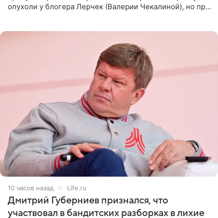
опухоли у блогера Лерчек (Валерии Чекалиной), но при
оперативном возобновлении лечения ущерб здоровью
не критичен,
10 часов назад
Life.ru
Дмитрий Губерниев признался, что
участвовал в бандитских разборках в лихие