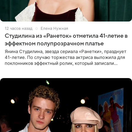
12 часов назад
Елена Нужная
Студилина из «Ранеток» отметила 41-летие в
эффектном полупрозрачном платье
Янина Студилина, звезда сериала «Ранетки», празднует
41-летие. По случаю торжества актриса выложила для
поклонников эффектный ролик, который записали
прошлой ночью. В кадре артистка предстала в
вечернем