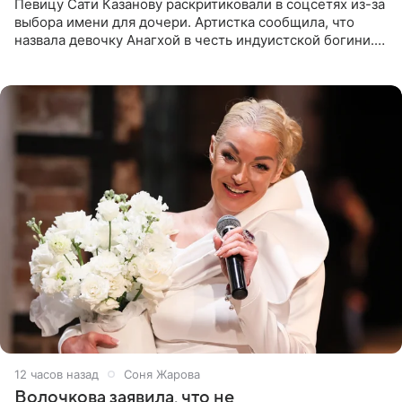
Певицу Сати Казанову раскритиковали в соцсетях из-за
выбора имени для дочери. Артистка сообщила, что
назвала девочку Анагхой в честь индуистской богини.
При этом исполнительница скрывала это имя от
поклонников
12 часов назад
Соня Жарова
Волочкова заявила, что не