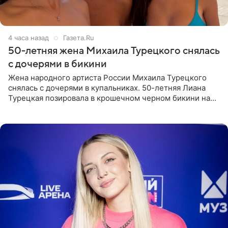
4 часа назад
Газета.Ru
50-летняя жена Михаила Турецкого снялась
с дочерями в бикини
Жена народного артиста России Михаила Турецкого
снялась с дочерями в купальниках. 50-летняя Лиана
Турецкая позировала в крошечном черном бикини на
пляже в Италии. Ее старшая дочь Сарина для отдыха
выбрала бандо