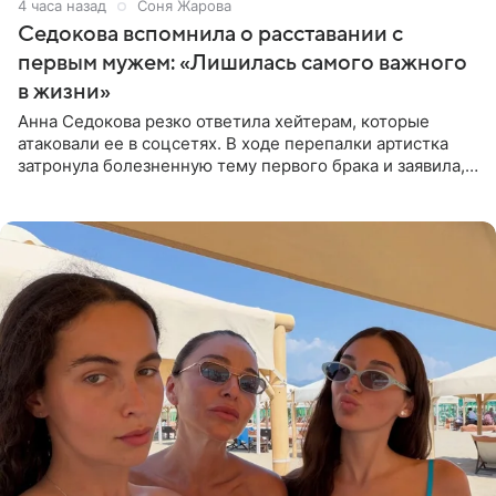
4 часа назад
Соня Жарова
Седокова вспомнила о расставании с
первым мужем: «Лишилась самого важного
в жизни»
Анна Седокова резко ответила хейтерам, которые
атаковали ее в соцсетях. В ходе перепалки артистка
затронула болезненную тему первого брака и заявила,
что чужие судьбы — не ее зона ответственности. От
Валентина