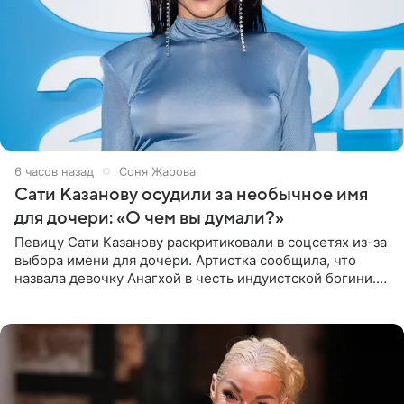
6 часов назад
Соня Жарова
Сати Казанову осудили за необычное имя
для дочери: «О чем вы думали?»
Певицу Сати Казанову раскритиковали в соцсетях из-за
выбора имени для дочери. Артистка сообщила, что
назвала девочку Анагхой в честь индуистской богини.
При этом исполнительница скрывала это имя от
поклонников