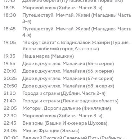
17:45
Дальние берега (Путешествие в Норвегию)
18:15
Мировой вояж (Хибины: Часть 3-я)
18:30
Путешествуй. Мечтай. Живи! (Мальдивы Часть
3-я)
18:45
Путешествуй. Мечтай. Живи! (Мальдивы Часть
4-я)
19:05
"Вокруг света" с Владиславой Жазири (Турция.
Ялова любимый город Ататюрка)
19:35
Наша марка (Мышкин)
19:55
Двое в джунглях. Малайзия (65-я серия)
20:10
Двое в джунглях. Малайзия (66-я серия)
20:25
Двое в джунглях. Малайзия (67-я серия)
20:50
Двое в джунглях. Малайзия (68-я серия)
21:20
Города и страны (Дублин. Часть 2-я)
21:40
Города и страны (Ленинградская область)
22:05
Моторы. Дороги дальние (Финляндия)
22:30
Мировой вояж (Хибины: Часть 3-я)
22:45
Вне зоны (Башни Инженера Шухова)
23:05
Милая Франция (Эльзас)
00:00
Великий Русский Северный Путь (Рыбинск -