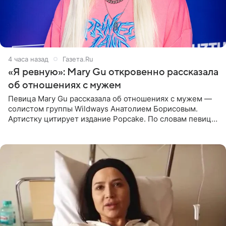
4 часа назад
Газета.Ru
«Я ревную»: Mary Gu откровенно рассказала
об отношениях с мужем
Певица Mary Gu рассказала об отношениях с мужем —
солистом группы Wildways Анатолием Борисовым.
Артистку цитирует издание Popcake. По словам певицы,
залог любви — это принять недостатки другого
человека. Также