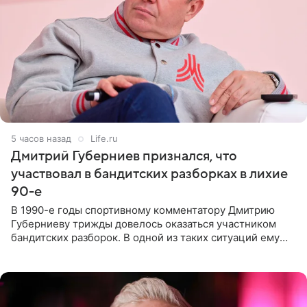
5 часов назад
Life.ru
Дмитрий Губерниев признался, что
участвовал в бандитских разборках в лихие
90-е
В 1990-е годы спортивному комментатору Дмитрию
Губерниеву трижды довелось оказаться участником
бандитских разборок. В одной из таких ситуаций ему
выдали тяжелый предмет и приказали вступить в драку,
однако он