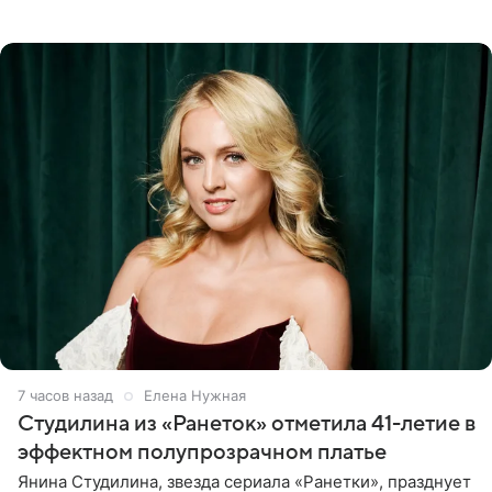
летняя знаменитость откровенно призналась, что не
считает свою дочь
7 часов назад
Елена Нужная
Студилина из «Ранеток» отметила 41-летие в
эффектном полупрозрачном платье
Янина Студилина, звезда сериала «Ранетки», празднует