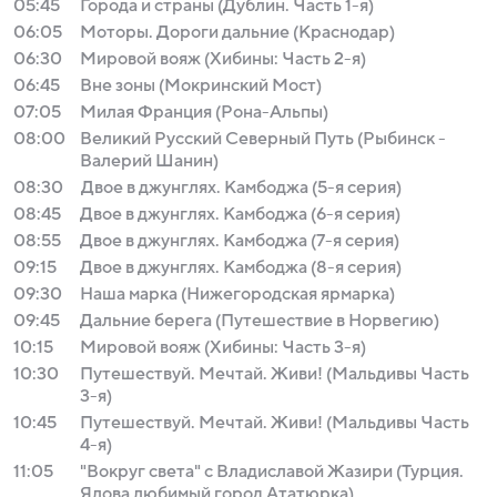
05:45
Города и страны (Дублин. Часть 1-я)
06:05
Моторы. Дороги дальние (Краснодар)
06:30
Мировой вояж (Хибины: Часть 2-я)
06:45
Вне зоны (Мокринский Мост)
07:05
Милая Франция (Рона-Альпы)
08:00
Великий Русский Северный Путь (Рыбинск -
Валерий Шанин)
08:30
Двое в джунглях. Камбоджа (5-я серия)
08:45
Двое в джунглях. Камбоджа (6-я серия)
08:55
Двое в джунглях. Камбоджа (7-я серия)
09:15
Двое в джунглях. Камбоджа (8-я серия)
09:30
Наша марка (Нижегородская ярмарка)
09:45
Дальние берега (Путешествие в Норвегию)
10:15
Мировой вояж (Хибины: Часть 3-я)
10:30
Путешествуй. Мечтай. Живи! (Мальдивы Часть
3-я)
10:45
Путешествуй. Мечтай. Живи! (Мальдивы Часть
4-я)
11:05
"Вокруг света" с Владиславой Жазири (Турция.
Ялова любимый город Ататюрка)