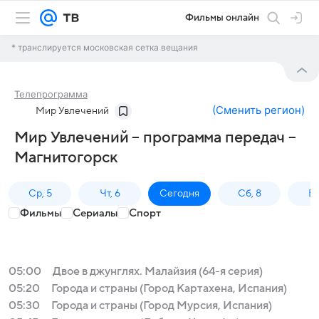
Фильмы онлайн
* транслируется московская сетка вещания
Телепрограмма
(
Сменить регион
)
Мир Увлечений
Мир Увлечений – программа передач –
Магнитогорск
Ср, 5
Чт, 6
Сегодня
Сб, 8
Вс
Фильмы
Сериалы
Спорт
05:00
Двое в джунглях. Малайзия (64-я серия)
05:20
Города и страны (Город Картахена, Испания)
05:30
Города и страны (Город Мурсия, Испания)