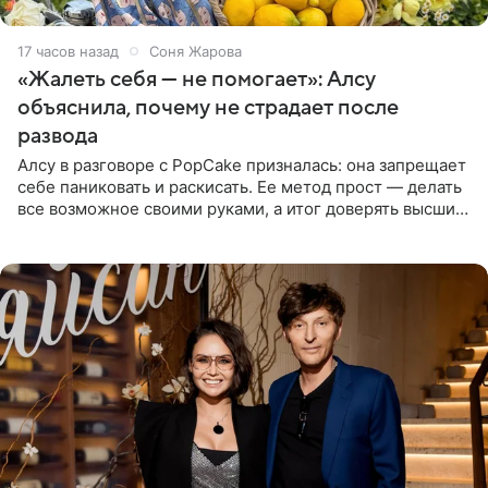
17 часов назад
Соня Жарова
«Жалеть себя — не помогает»: Алсу
объяснила, почему не страдает после
развода
Алсу в разговоре с PopCake призналась: она запрещает
себе паниковать и раскисать. Ее метод прост — делать
все возможное своими руками, а итог доверять высшим
силам. Певица утверждает, что истерики и потеря