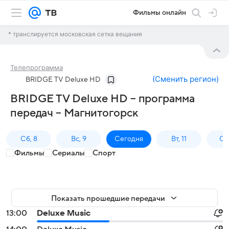
Фильмы онлайн
* транслируется московская сетка вещания
Телепрограмма
(
Сменить регион
)
BRIDGE TV Deluxe HD
BRIDGE TV Deluxe HD – программа
передач – Магнитогорск
Сб, 8
Вс, 9
Сегодня
Вт, 11
Ср,
Фильмы
Сериалы
Спорт
Показать прошедшие передачи
13:00
Deluxe Music