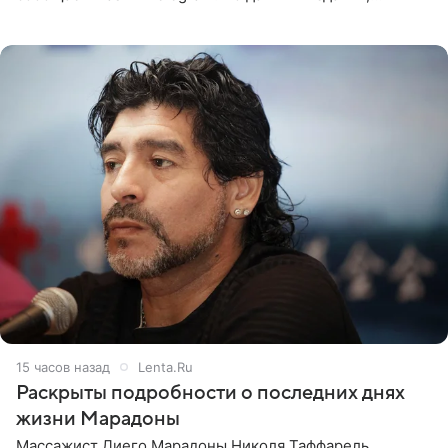
Безрукова пропустит 15 спектаклей — восемь показов
«Женитьбы Фигаро»,
15 часов назад
Lenta.Ru
Раскрыты подробности о последних днях
жизни Марадоны
Массажист Диего Марадоны Николя Таффарель