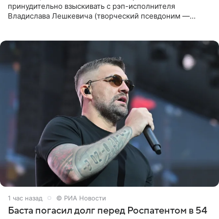
принудительно взыскивать с рэп-исполнителя
Владислава Лешкевича (творческий псевдоним —
Влади; признан иноагентом в РФ) штраф за нарушение
порядка деятельности
1 час назад
© РИА Новости
Баста погасил долг перед Роспатентом в 54