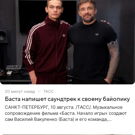
20 минут назад
ТАСС
Баста напишет саундтрек к своему байопику
САНКТ-ПЕТЕРБУРГ, 10 августа. /ТАСС/. Музыкальное
сопровождение фильма «Баста. Начало игры» создают
сам Василий Вакуленко (Баста) и его команда,
композитором картины выступил рэпер QП (Вадим
Карпенко). Об этом