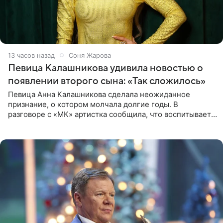
13 часов назад
Соня Жарова
Певица Калашникова удивила новостью о
появлении второго сына: «Так сложилось»
Певица Анна Калашникова сделала неожиданное
признание, о котором молчала долгие годы. В
разговоре с «МК» артистка сообщила, что воспитывает
не одного, а сразу двух сыновей. «На самом деле я
всегда мечтала, что