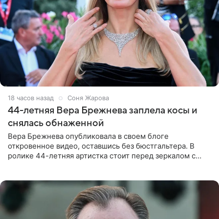
18 часов назад
Соня Жарова
44-летняя Вера Брежнева заплела косы и
снялась обнаженной
Вера Брежнева опубликовала в своем блоге
откровенное видео, оставшись без бюстгальтера. В
ролике 44-летняя артистка стоит перед зеркалом с
обнаженной грудью. Волосы певица собрала в косы и
надела головной убор.