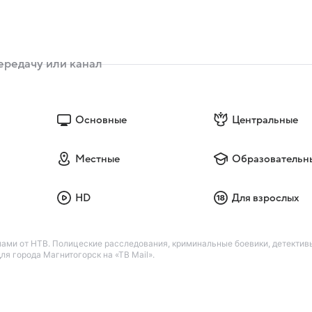
Основные
Центральные
Местные
Образовательн
HD
Для взрослых
лами от НТВ. Полицеские расследования, криминальные боевики, детекти
я города Магнитогорск на «ТВ Mail».