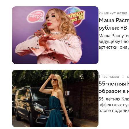
26 минут назад
Маша Распу
рублей: «В
Маша Распути
ведущему Гео
артистки, она
себе жить,
1 час назад
s
55-летняя
образом в 
55-летняя Кла
эффектных су
блоге поделил
роли гостьи,