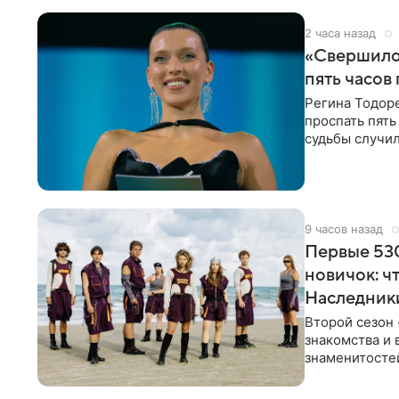
2 часа назад
«Свершилос
пять часов
Регина Тодоре
проспать пять
судьбы случил
ребенком. Ар
9 часов назад
Первые 530
новичок: ч
Наследник
Второй сезон 
знакомства и 
знаменитостей
несколько дне