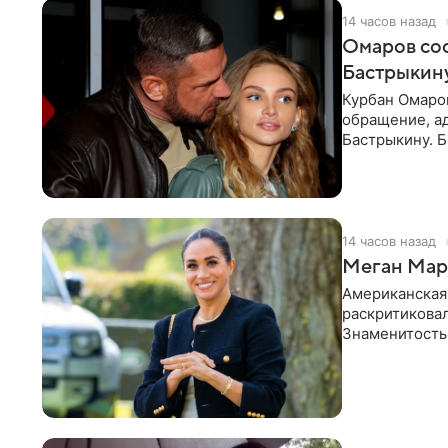
14 часов назад
Омаров соо
Бастрыкину
Курбан Омаро
обращение, а
Бастрыкину. 
в личном блог
14 часов назад
Меган Марк
Американская
раскритикова
Знаменитость
Сассекской, п