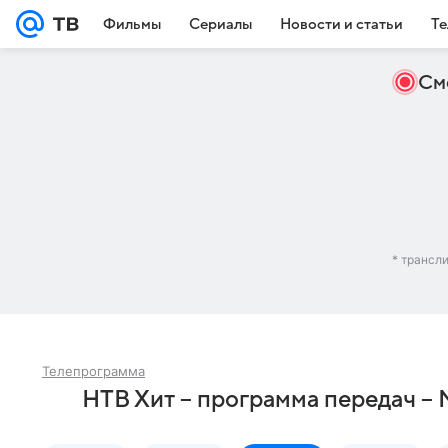
Фильмы
Сериалы
Новости и статьи
Те
См
* трансл
Телепрограмма
НТВ Хит – программа передач –