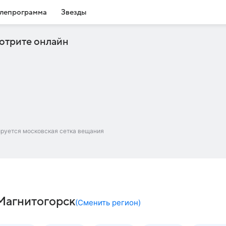
лепрограмма
Звезды
отрите онлайн
ируется московская сетка вещания
 Магнитогорск
(
Сменить регион
)