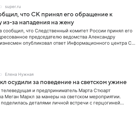
super.ru
бщил, что СК принял его обращение к
 из-за нападения на жену
в сообщил, что Следственный комитет России принял его
дресованное председателю ведомства Александру
Бизнесмен опубликовал ответ Информационного центра СК
е. В
Елена Нужная
л осудили за поведение на светском ужине
 телеведущая и предприниматель Марта Стюарт
ла Меган Маркл за манеры на светском мероприятии.
 поделилась деталями личной встречи с герцогиней
ишет PageSix. По