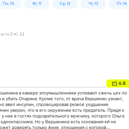
Пн, 10
Вт, 11
Ср, 12
Чт, 13
Пт, 14
асть 2-я)
6.8
ршинина в камере злоумышленники успевают сжечь цех по
 и убить Опарина. Кроме того, от врача Вершинин узнает,
но ввел инсулин, спровоцировав резкое ухудшение
нин уверен, что в его окружении есть предатель. Придя к
 у нее в гостях подозрительного мужчину, которого Ольга
 одноклассника. Но у Вершинина есть основания ей не
ожет доверять только Анне, отношения с которой