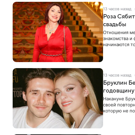
13 часов назад
Роза Сябит
свадьбы
Отношения ме
знакомства и 
начинаются то
многого,
13 часов назад
Бруклин Бе
годовщину
Накануне Бру
своей повтор
которую не по
считает это