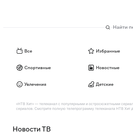
Все
Избранные
Спортивные
Новостные
Увлечения
Детские
«НТВ Хит» — телеканал с популярными и остросюжетными сериа
сериалов. Смотрите полную телепрограмму телеканала НТВ Хит дл
Новости ТВ