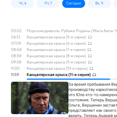
Чт, 6
Пт, 7
Сегодня
Вс, 9
05:02
Морские дьяволы. Рубежи Родины (Убить батю: Ч
06:13
Канцелярская крыса (5-я серия)
07:09
Канцелярская крыса (6-я серия)
08:04
Канцелярская крыса (7-я серия)
08:58
Канцелярская крыса (8-я серия)
09:58
Канцелярская крыса (9-я серия)
11:00
Канцелярская крыса (10-я серия)
11:59
Канцелярская крыса (11-я серия)
За время пребывания Ве
производству наркотиков
что Юле кто-то намерен
состояния. Теперь Верши
Ольге, Вершинин застает
представляет как своего
верить. Теперь Андрей м