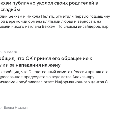
кхэм публично уколол своих родителей в
 свадьбы
клин Бекхэм и Никола Пельтц отметили первую годовщину
ной церемонии обмена клятвами любви и верности, на
звали никого из клана Бекхэм. По словам инсайдеров, пара
super.ru
бщил, что СК принял его обращение к
 из-за нападения на жену
в сообщил, что Следственный комитет России принял его
дресованное председателю ведомства Александру
Бизнесмен опубликовал ответ Информационного центра СК
е. В
Елена Нужная