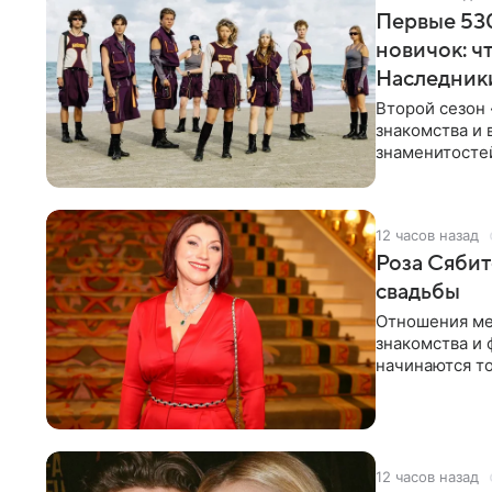
Первые 530
новичок: ч
Наследник
Второй сезон 
знакомства и 
знаменитостей
несколько дне
12 часов назад
Роза Сябит
свадьбы
Отношения ме
знакомства и 
начинаются то
многого,
12 часов назад