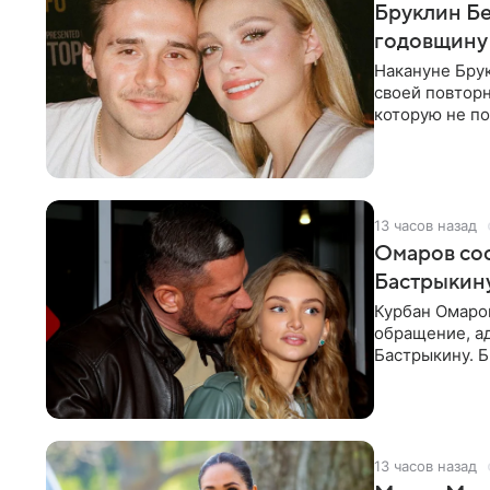
Бруклин Бе
годовщину
Накануне Бру
своей повтор
которую не по
считает это
13 часов назад
Омаров соо
Бастрыкину
Курбан Омаро
обращение, а
Бастрыкину. 
в личном блог
13 часов назад