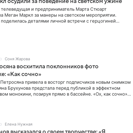
л осудили за поведение на светском ужине
 телеведущая и предприниматель Марта Стюарт
ла Меган Маркл за манеры на светском мероприятии.
 поделилась деталями личной встречи с герцогиней
ишет PageSix. По
Соня Жарова
осяна восхитила поклонников фото
ке: «Как сочно»
 Петросяна привела в восторг подписчиков новым снимком
ьяна Брухунова предстала перед публикой в эффектном
ом монокини, позируя прямо в бассейне. «Ох, как сочно»,
Елена Нужная
нов высказался о своем творчестве: «Я