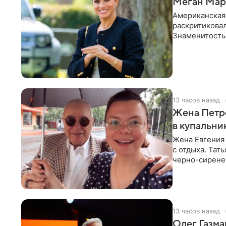
Меган Марк
Американская
раскритикова
Знаменитость
Сассекской, п
13 часов назад
Жена Петр
в купальни
Жена Евгения
с отдыха. Тат
черно-сиренев
«Татьяна,
13 часов назад
Олег Газма