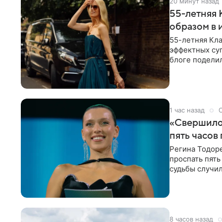
20 минут назад
55-летняя
образом в 
55-летняя Кла
эффектных су
блоге поделил
роли гостьи,
1 час назад
«Свершилос
пять часов
Регина Тодоре
проспать пять
судьбы случил
ребенком. Ар
8 часов назад