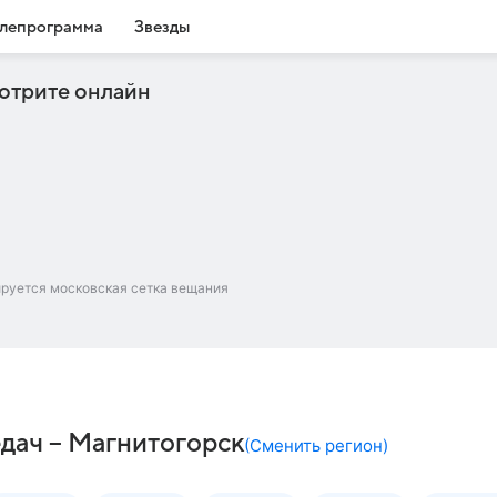
лепрограмма
Звезды
отрите онлайн
ируется московская сетка вещания
едач – Магнитогорск
(
Сменить регион
)