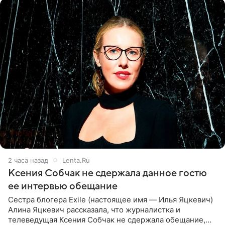
2 часа назад
Lenta.Ru
Ксения Собчак не сдержала данное гостю
ее интервью обещание
Сестра блогера Exile (настоящее имя — Илья Яцкевич)
Алина Яцкевич рассказала, что журналистка и
телеведущая Ксения Собчак не сдержала обещание,