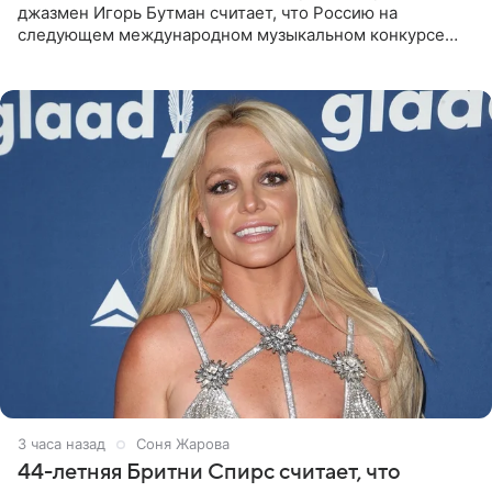
джазмен Игорь Бутман считает, что Россию на
следующем международном музыкальном конкурсе
«Интервидение» могла бы представить молодая певица
Варвара Убель, так
3 часа назад
Соня Жарова
44-летняя Бритни Спирс считает, что