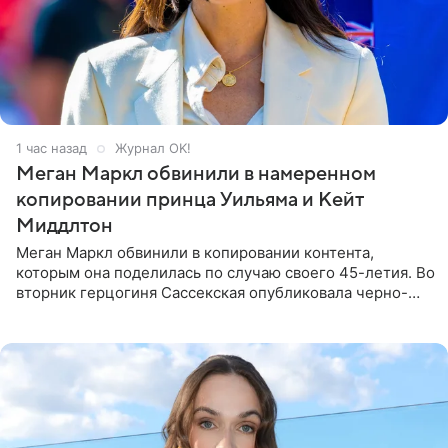
1 час назад
Журнал OK!
Меган Маркл обвинили в намеренном
копировании принца Уильяма и Кейт
Миддлтон
Меган Маркл обвинили в копировании контента,
которым она поделилась по случаю своего 45-летия. Во
вторник герцогиня Сассекская опубликовала черно-
белую фотографию, на которой она прыгает в бассейн с
воздушными