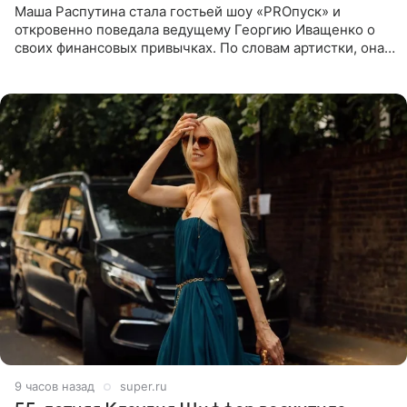
Маша Распутина стала гостьей шоу «PROпуск» и
откровенно поведала ведущему Георгию Иващенко о
своих финансовых привычках. По словам артистки, она
давно перестала следить за тратами и может позволить
себе жить,
9 часов назад
super.ru