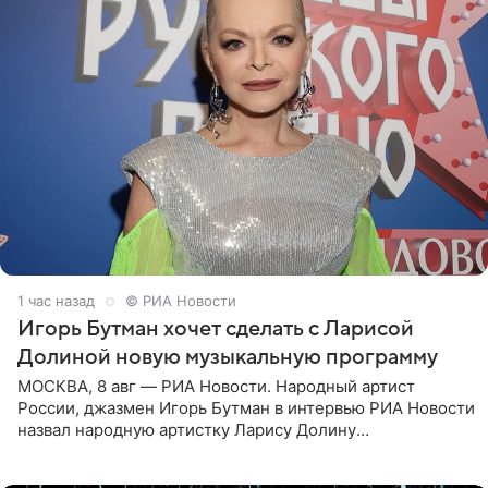
1 час назад
© РИА Новости
Игорь Бутман хочет сделать с Ларисой
Долиной новую музыкальную программу
МОСКВА, 8 авг — РИА Новости. Народный артист
России, джазмен Игорь Бутман в интервью РИА Новости
назвал народную артистку Ларису Долину
великолепной певицей и рассказал о желании сделать с
ней новую совместную