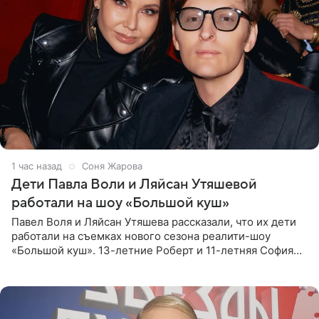
1 час назад
Соня Жарова
Дети Павла Воли и Ляйсан Утяшевой
работали на шоу «Большой куш»
Павел Воля и Ляйсан Утяшева рассказали, что их дети
работали на съемках нового сезона реалити-шоу
«Большой куш». 13-летние Роберт и 11-летняя София
отправились вместе с родителями в Таиланд и успели
поработать