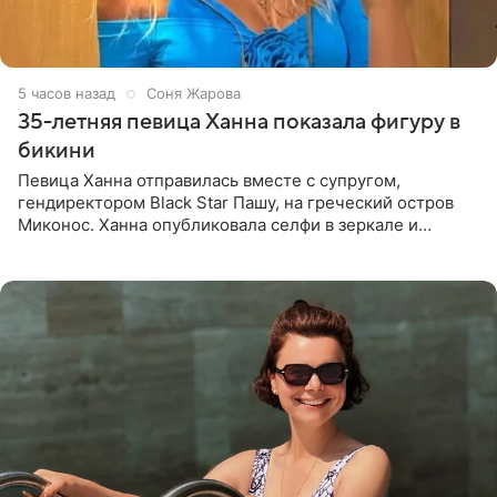
5 часов назад
Соня Жарова
35-летняя певица Ханна показала фигуру в
бикини
Певица Ханна отправилась вместе с супругом,
гендиректором Black Star Пашу, на греческий остров
Миконос. Ханна опубликовала селфи в зеркале и
призналась, что сейчас особенно довольна собой. По
словам певицы, она