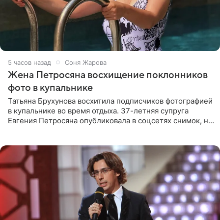
5 часов назад
Соня Жарова
Жена Петросяна восхищение поклонников
фото в купальнике
Татьяна Брухунова восхитила подписчиков фотографией
в купальнике во время отдыха. 37-летняя супруга
Евгения Петросяна опубликовала в соцсетях снимок, на
котором позирует у бассейна в белоснежном монокини
с