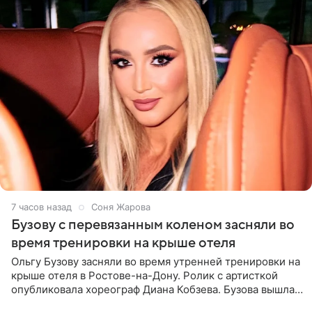
7 часов назад
Соня Жарова
Бузову с перевязанным коленом засняли во
время тренировки на крыше отеля
Ольгу Бузову засняли во время утренней тренировки на
крыше отеля в Ростове-на-Дону. Ролик с артисткой
опубликовала хореограф Диана Кобзева. Бузова вышла
на занятие спортом в 32-градусную жару ранним утром,