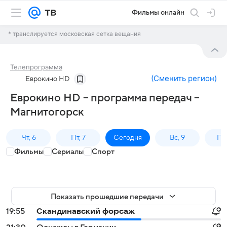
Фильмы онлайн
* транслируется московская сетка вещания
Телепрограмма
(
Сменить регион
)
Еврокино HD
Еврокино HD – программа передач –
Магнитогорск
Чт, 6
Пт, 7
Сегодня
Вс, 9
Пн,
Фильмы
Сериалы
Спорт
Показать прошедшие передачи
19:55
Скандинавский форсаж