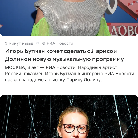
9 минут назад
© РИА Новости
Игорь Бутман хочет сделать с Ларисой
Долиной новую музыкальную программу
МОСКВА, 8 авг — РИА Новости. Народный артист
России, джазмен Игорь Бутман в интервью РИА Новости
назвал народную артистку Ларису Долину
великолепной певицей и рассказал о желании сделать с
ней новую совместную