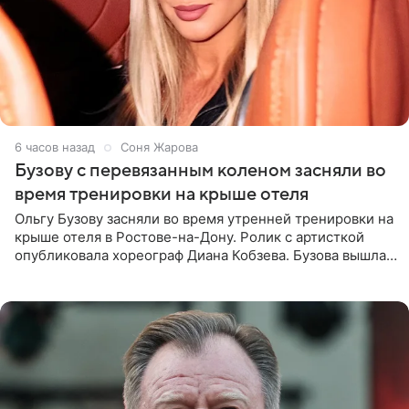
6 часов назад
Соня Жарова
Бузову с перевязанным коленом засняли во
время тренировки на крыше отеля
Ольгу Бузову засняли во время утренней тренировки на
крыше отеля в Ростове-на-Дону. Ролик с артисткой
опубликовала хореограф Диана Кобзева. Бузова вышла
на занятие спортом в 32-градусную жару ранним утром,