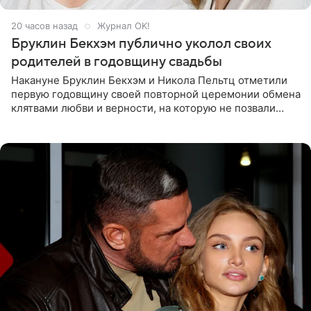
20 часов назад
Журнал OK!
Бруклин Бекхэм публично уколол своих
родителей в годовщину свадьбы
Накануне Бруклин Бекхэм и Никола Пельтц отметили
первую годовщину своей повторной церемонии обмена
клятвами любви и верности, на которую не позвали
никого из клана Бекхэм. По словам инсайдеров, пара
считает это