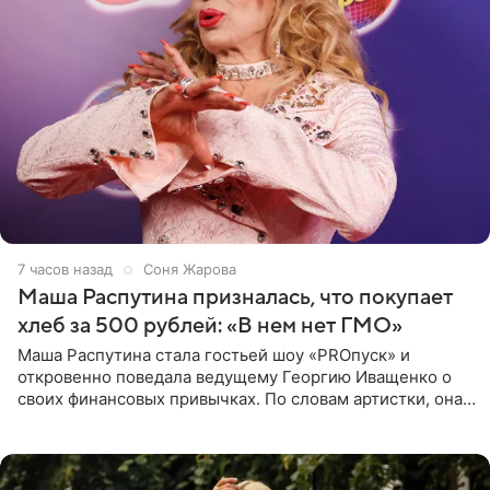
7 часов назад
Соня Жарова
Маша Распутина призналась, что покупает
хлеб за 500 рублей: «В нем нет ГМО»
Маша Распутина стала гостьей шоу «PROпуск» и
откровенно поведала ведущему Георгию Иващенко о
своих финансовых привычках. По словам артистки, она
давно перестала следить за тратами и может позволить
себе жить,