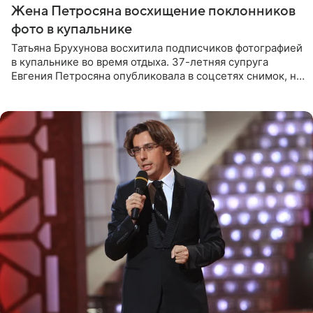
Жена Петросяна восхищение поклонников
фото в купальнике
Татьяна Брухунова восхитила подписчиков фотографией
в купальнике во время отдыха. 37-летняя супруга
Евгения Петросяна опубликовала в соцсетях снимок, на
котором позирует у бассейна в белоснежном монокини
с