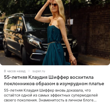
8 часов назад
super.ru
55-летняя Клаудия Шиффер восхитила
поклонников образом в изумрудном платье
55-летняя Клаудия Шиффер вновь доказала, что
остаётся одной из самых эффектных супермоделей
своего поколения. Знаменитость в личном блоге
поделилась фотографиями с недавней свадьбы, где
появилась в роли гостьи,