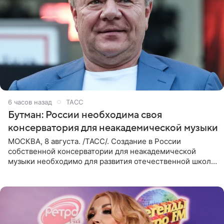
6 часов назад
ТАСС
Бутман: России необходима своя
консерватория для неакадемической музыки
МОСКВА, 8 августа. /ТАСС/. Создание в России
собственной консерватории для неакадемической
музыки необходимо для развития отечественной школы
джаза, рока и поп-музыки, а также подготовки
исполнителей мирового