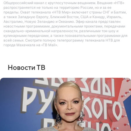
Общероссийский канал с круглосуточным вещанием. Вещание «НТВ»
распространяется не только на территорию России, но и за ее
пределы. Охват телеканала «НТВ Мир» включает страны СНГ и Балтии,
а также Западную Европу, Ближний Восток, США и Канаду, Израиль,
Австралию, Новую Зеландию и Океанию. Эфир канала представлен
новостными программами, документальными проектами, передачами
скандально-криминальной напраленности, различными ток-шоу и
кулинарными передачами, а также познавательными программами для
всей семьи. Смотрите полную телепрограмму телеканала НТВ для
города Махачкала на «ТВ Mail».
Новости ТВ