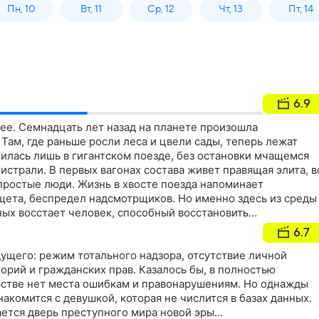
Пн, 10
Вт, 11
Ср, 12
Чт, 13
Пт, 14
6.9
ее. Семнадцать лет назад на планете произошла
 Там, где раньше росли леса и цвели сады, теперь лежат
нилась лишь в гигантском поезде, без остановки мчащемся
истрали. В первых вагонах состава живет правящая элита, в
простые люди. Жизнь в хвосте поезда напоминает
ищета, беспредел надсмотрщиков. Но именно здесь из среды
ых восстает человек, способный восстановить
у каждой благородной идеи есть своя темная сторона, и
6.7
ет своих детей
ущего: режим тотального надзора, отсутствие личной
орий и гражданских прав. Казалось бы, в полностью
стве нет места ошибкам и правонарушениям. Но однажды
акомится с девушкой, которая не числится в базах данных.
ется дверь преступного мира новой эры…