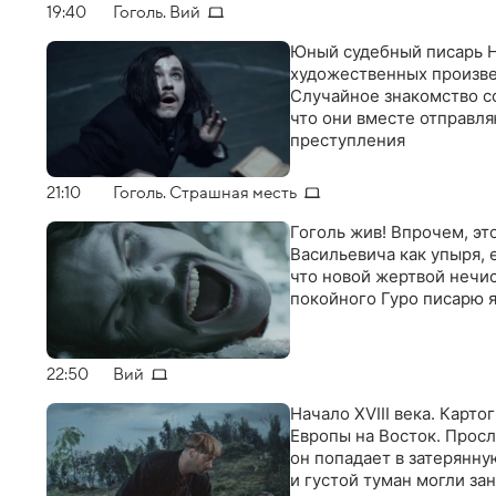
19:40
Гоголь. Вий
Юный судебный писарь Н
художественных произвед
Случайное знакомство с
что они вместе отправл
преступления
21:10
Гоголь. Страшная месть
Гоголь жив! Впрочем, эт
Васильевича как упыря, 
что новой жертвой нечис
покойного Гуро писарю я
22:50
Вий
Начало XVIII века. Карт
Европы на Восток. Прос
он попадает в затерянну
и густой туман могли зан