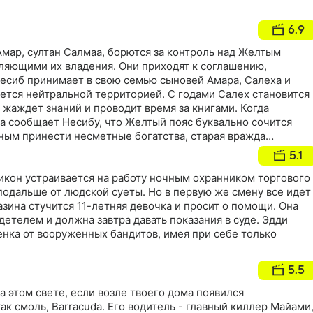
6.9
Амар, султан Салмаа, борются за контроль над Желтым
еляющими их владения. Они приходят к соглашению,
есиб принимает в свою семью сыновей Амара, Салеха и
ается нейтральной территорией. С годами Салех становится
 жаждет знаний и проводит время за книгами. Когда
а сообщает Несибу, что Желтый пояс буквально сочится
ным принести несметные богатства, старая вражда
ой. Несиба обуревает жажда неограниченного богатства и
5.1
кт становится неизбежным
кон устраивается на работу ночным охранником торгового
подальше от людской суеты. Но в первую же смену все идет
газина стучится 11-летняя девочка и просит о помощи. Она
етелем и должна завтра давать показания в суде. Эдди
нка от вооруженных бандитов, имея при себе только
5.5
а этом свете, если возле твоего дома появился
ак смоль, Barracuda. Его водитель - главный киллер Майами