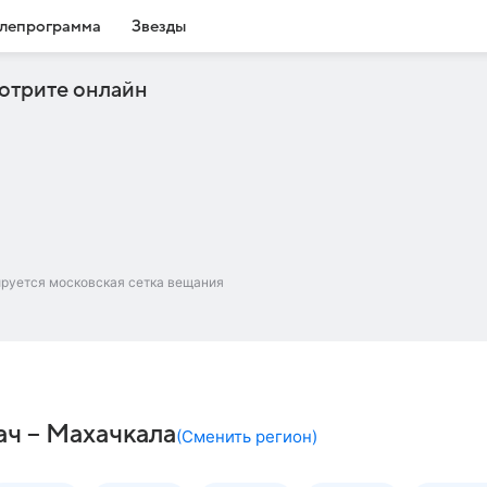
лепрограмма
Звезды
отрите онлайн
ируется московская сетка вещания
ач – Махачкала
(
Сменить регион
)