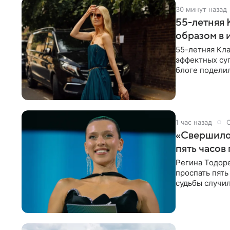
30 минут назад
55-летняя
образом в 
55-летняя Кла
эффектных су
блоге поделил
роли гостьи,
1 час назад
«Свершилос
пять часов
Регина Тодоре
проспать пять
судьбы случил
ребенком. Ар