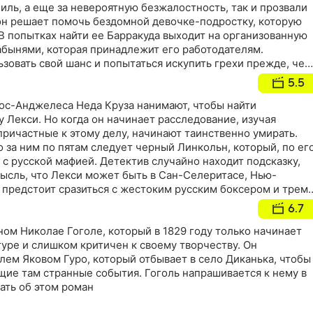
биль, а еще за невероятную безжалостность, так и прозвали
он решает помочь бездомной девочке-подростку, которую
В попытках найти ее Барракуда выходит на организованную
абынями, которая принадлежит его работодателям.
зовать свой шанс и попытаться искупить грехи прежде, чем
едательство
5.5
Лос-Анджелеса Неда Круза нанимают, чтобы найти
Лекси. Но когда он начинает расследование, изучая
причастные к этому делу, начинают таинственно умирать.
о за ним по пятам следует черный Линкольн, который, по ег
с русской мафией. Детектив случайно находит подсказку,
мысль, что Лекси может быть в Сан-Селеритасе, Нью-
 предстоит сразиться с жестоким русским боксером и трем
ктивами полиции. Разгадка тайны обойдется в десять
6.7
онов долларов чистой прибыли и, возможно, сможет все
ом Николае Гоголе, который в 1829 году только начинает
туре и слишком критичен к своему творчеству. Он
лем Яковом Гуро, который отбывает в село Диканька, чтобы
щие там странные события. Гоголь напрашивается к нему в
ать об этом роман