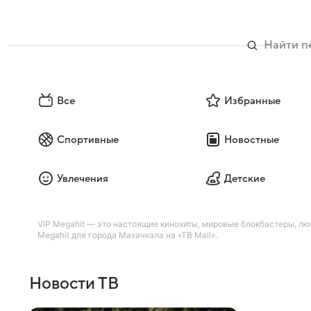
Все
Избранные
Спортивные
Новостные
Увлечения
Детские
ViP Megahit — это настоящие кинохиты, мировые блокбастеры, л
Megahit для города Махачкала на «ТВ Mail».
Новости ТВ