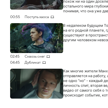
похож ни на один доселе
остального мира глубоки
понимая, что она уже да
вырваться наружу. Даже
00:55
Поступь хаоса
здесь ему уготована вст
В недалеком будущем То
на его родной планете, 
существуют в пространс
другим человеком невоз
02:45
Сквозь снег
04:45
Дубликат
Как многие жители Манхэ
отправляется на работу, 
не одно "но" - каждый д
личность спит, вторая в
видео от самого себя о 
происходит событие, ко