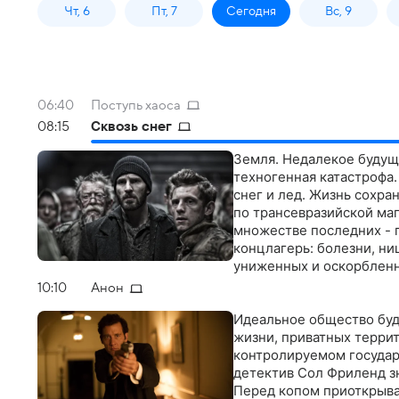
Чт, 6
Пт, 7
Сегодня
Вс, 9
06:40
Поступь хаоса
08:15
Сквозь снег
Земля. Недалекое будущ
техногенная катастрофа.
снег и лед. Жизнь сохра
по трансевразийской маг
множестве последних - 
концлагерь: болезни, н
униженных и оскорбленн
справедливость. Однако 
10:10
Анон
любая революция пожира
Идеальное общество буд
жизни, приватных террит
контролируемом государ
детектив Сол Фриленд зн
Перед копом приоткрыва