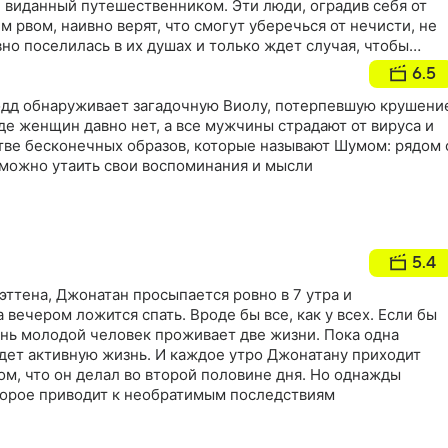
 виданный путешественником. Эти люди, оградив себя от
м рвом, наивно верят, что смогут уберечься от нечисти, не
вно поселилась в их душах и только ждет случая, чтобы
 в страшном сне ученый-материалист не предполагал, что
6.5
реча с верным слугой дьявола
дд обнаруживает загадочную Виолу, потерпевшую крушени
где женщин давно нет, а все мужчины страдают от вируса и
тве бесконечных образов, которые называют Шумом: рядом 
можно утаить свои воспоминания и мысли
5.4
ттена, Джонатан просыпается ровно в 7 утра и
а вечером ложится спать. Вроде бы все, как у всех. Если бы
ень молодой человек проживает две жизни. Пока одна
едет активную жизнь. И каждое утро Джонатану приходит
том, что он делал во второй половине дня. Но однажды
торое приводит к необратимым последствиям