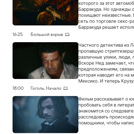
которого за этот автомо
Барракуда. Но однажды 
похищают неизвестные. 
сеть по торговле секс-р
Барракуда решает исполь
мафия накажет его за пр
16:25
Большой взрыв
Частного детектива из 
пропавшую стриптизершу 
различные улики, люди, 
Вскоре Нед замечает, чт
предположениям, связан 
которая наводит его на 
Мексико. И теперь Крузу
коррумпированными дете
18:00
Гоголь. Начало
жизней, тридцать милли
объяснить
Фильм рассказывает о юн
пробовать себя в литера
знакомится со следовате
расследовать происходя
помощники, чтобы напис