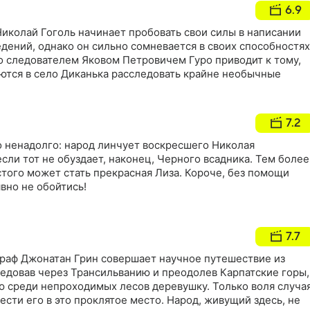
6.9
иколай Гоголь начинает пробовать свои силы в написании
ений, однако он сильно сомневается в своих способностях
о следователем Яковом Петровичем Гуро приводит к тому,
яются в село Диканька расследовать крайне необычные
7.2
о ненадолго: народ линчует воскресшего Николая
если тот не обуздает, наконец, Черного всадника. Тем более
того может стать прекрасная Лиза. Короче, без помощи
вно не обойтись!
7.7
ограф Джонатан Грин совершает научное путешествие из
ледовав через Трансильванию и преодолев Карпатские горы,
ю среди непроходимых лесов деревушку. Только воля случа
ести его в это проклятое место. Народ, живущий здесь, не