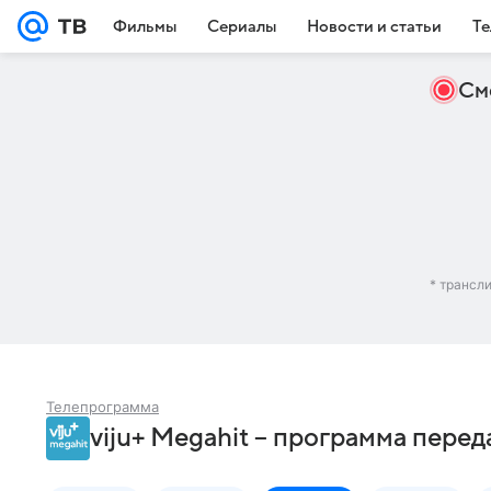
Фильмы
Сериалы
Новости и статьи
Те
См
* трансл
Телепрограмма
viju+ Megahit – программа перед