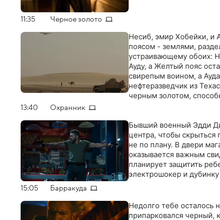
11:35
Черное золото
Несиб, эмир Хобейки, и 
поясом - землями, разд
устраивающему обоих: Н
Ауду, а Желтый пояс ост
свирепым воином, а Ауда
нефтеразведчик из Техас
черным золотом, способ
разгорается с новой сил
13:40
Охранник
власти, и новый конфли
Бывший военный Эдди Ди
центра, чтобы скрыться 
не по плану. В двери ма
оказывается важным свид
планирует защитить ребе
электрошокер и дубинку
15:05
Барракуда
Недолго тебе осталось н
припарковался черный, к