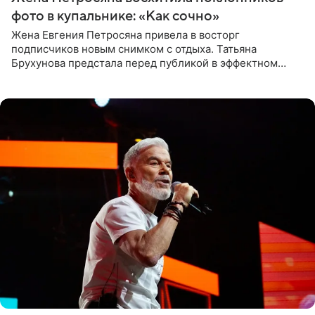
фото в купальнике: «Как сочно»
Жена Евгения Петросяна привела в восторг
подписчиков новым снимком с отдыха. Татьяна
Брухунова предстала перед публикой в эффектном
черно-сиреневом монокини, позируя прямо в бассейне.
«Ох, как сочно», «Татьяна,