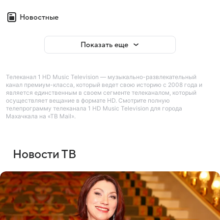
Новостные
Показать еще
Телеканал 1 HD Music Television — музыкально-развлекательный
канал премиум-класса, который ведет свою историю с 2008 года и
является единственным в своем сегменте телеканалом, который
осуществляет вещание в формате HD. Смотрите полную
телепрограмму телеканала 1 HD Music Television для города
Махачкала на «ТВ Mail».
Новости ТВ