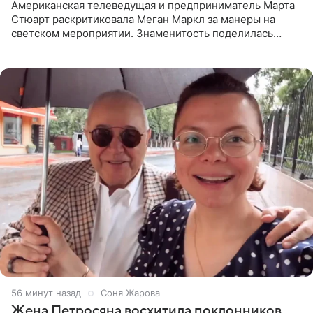
Американская телеведущая и предприниматель Марта
Стюарт раскритиковала Меган Маркл за манеры на
светском мероприятии. Знаменитость поделилась
деталями личной встречи с герцогиней Сассекской,
пишет PageSix. По
56 минут назад
Соня Жарова
Жена Петросяна восхитила поклонников