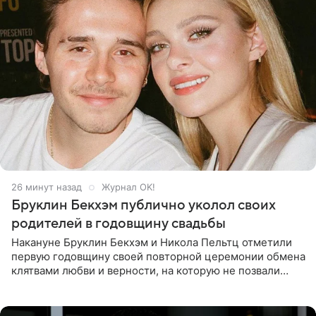
26 минут назад
Журнал OK!
Бруклин Бекхэм публично уколол своих
родителей в годовщину свадьбы
Накануне Бруклин Бекхэм и Никола Пельтц отметили
первую годовщину своей повторной церемонии обмена
клятвами любви и верности, на которую не позвали
никого из клана Бекхэм. По словам инсайдеров, пара
считает это