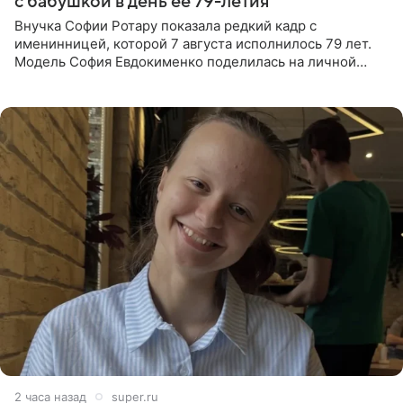
с бабушкой в день ее 79-летия
Внучка Софии Ротару показала редкий кадр с
именинницей, которой 7 августа исполнилось 79 лет.
Модель София Евдокименко поделилась на личной
странице в социальной сети фотографией знаменитой
бабушки. На снимке
2 часа назад
super.ru