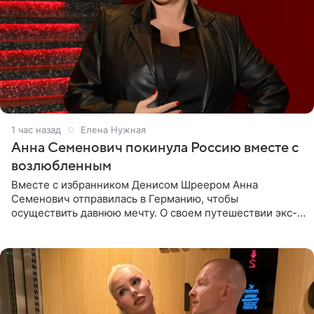
1 час назад
Елена Нужная
Анна Семенович покинула Россию вместе с
возлюбленным
Вместе с избранником Денисом Шреером Анна
Семенович отправилась в Германию, чтобы
осуществить давнюю мечту. О своем путешествии экс-
солистка «Блестящих» рассказала поклонникам на
личной странице в социальной