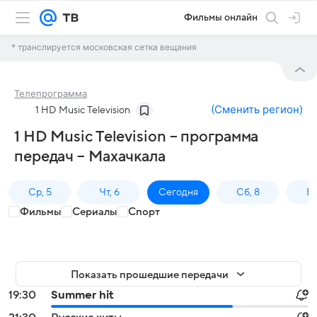
Фильмы онлайн
* транслируется московская сетка вещания
Телепрограмма
(
Сменить регион
)
1 HD Music Television
1 HD Music Television – программа
передач – Махачкала
Ср, 5
Чт, 6
Сегодня
Сб, 8
Вс
Фильмы
Сериалы
Спорт
Показать прошедшие передачи
19:30
Summer hit