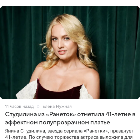
считает свою дочь
11 часов назад
Елена Нужная
Студилина из «Ранеток» отметила 41-летие в
эффектном полупрозрачном платье
Янина Студилина, звезда сериала «Ранетки», празднует
41-летие. По случаю торжества актриса выложила для