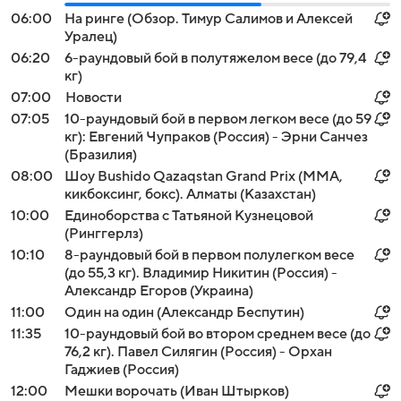
06:00
На ринге (Обзор. Тимур Салимов и Алексей
Уралец)
06:20
6-раундовый бой в полутяжелом весе (до 79,4
кг)
07:00
Новости
07:05
10-раундовый бой в первом легком весе (до 59
кг): Евгений Чупраков (Россия) - Эрни Санчез
(Бразилия)
08:00
Шоу Bushido Qazaqstan Grand Prix (MMA,
кикбоксинг, бокс). Алматы (Казахстан)
10:00
Единоборства с Татьяной Кузнецовой
(Ринггерлз)
10:10
8-раундовый бой в первом полулегком весе
(до 55,3 кг). Владимир Никитин (Россия) -
Александр Егоров (Украина)
11:00
Один на один (Александр Беспутин)
11:35
10-раундовый бой во втором среднем весе (до
76,2 кг). Павел Силягин (Россия) - Орхан
Гаджиев (Россия)
12:00
Мешки ворочать (Иван Штырков)