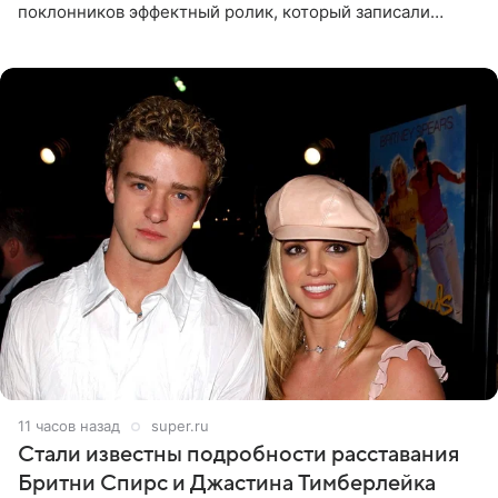
поклонников эффектный ролик, который записали
прошлой ночью. В кадре артистка предстала в
вечернем
11 часов назад
super.ru
Стали известны подробности расставания
Бритни Спирс и Джастина Тимберлейка