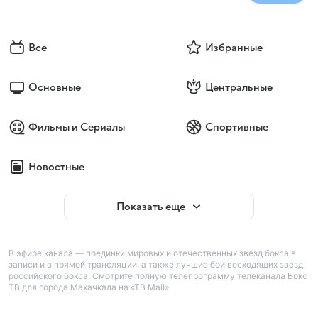
Все
Избранные
Основные
Центральные
Фильмы и Сериалы
Спортивные
Новостные
Показать еще
В эфире канала — поединки мировых и отечественных звезд бокса в
записи и в прямой трансляции, а также лучшие бои восходящих звезд
российского бокса. Смотрите полную телепрограмму телеканала Бокс
ТВ для города Махачкала на «ТВ Mail».