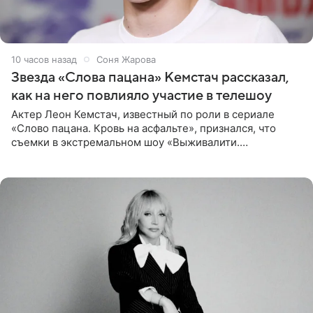
10 часов назад
Соня Жарова
Звезда «Слова пацана» Кемстач рассказал,
как на него повлияло участие в телешоу
Актер Леон Кемстач, известный по роли в сериале
«Слово пацана. Кровь на асфальте», признался, что
съемки в экстремальном шоу «Выживалити.
Наследники» кардинально повлияли на его образ жизни.
Подробностями он