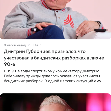
9 часов назад
Life.ru
Дмитрий Губерниев признался, что
участвовал в бандитских разборках в лихие
90-е
В 1990-е годы спортивному комментатору Дмитрию
Губерниеву трижды довелось оказаться участником
бандитских разборок. В одной из таких ситуаций ему
выдали тяжелый предмет и приказали вступить в драку,
однако он