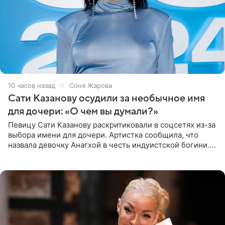
10 часов назад
Соня Жарова
Сати Казанову осудили за необычное имя
для дочери: «О чем вы думали?»
Певицу Сати Казанову раскритиковали в соцсетях из-за
выбора имени для дочери. Артистка сообщила, что
назвала девочку Анагхой в честь индуистской богини.
При этом исполнительница скрывала это имя от
поклонников