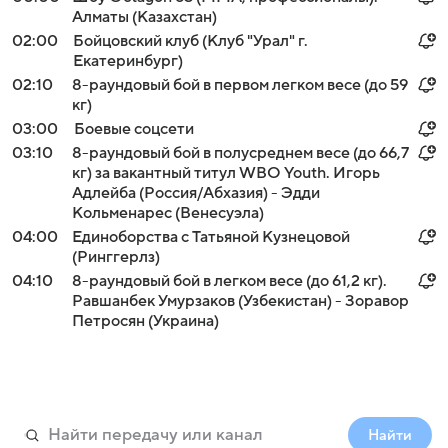
Алматы (Казахстан)
02:00
Бойцовский клуб (Клуб "Урал" г.
Екатеринбург)
02:10
8-раундовый бой в первом легком весе (до 59
кг)
03:00
Боевые соцсети
03:10
8-раундовый бой в полусреднем весе (до 66,7
кг) за вакантный титул WBO Youth. Игорь
Адлейба (Россия/Абхазия) - Эдди
Кольменарес (Венесуэла)
04:00
Единоборства с Татьяной Кузнецовой
(Ринггерлз)
04:10
8-раундовый бой в легком весе (до 61,2 кг).
Равшанбек Умурзаков (Узбекистан) - Зоравор
Петросян (Украина)
Найти