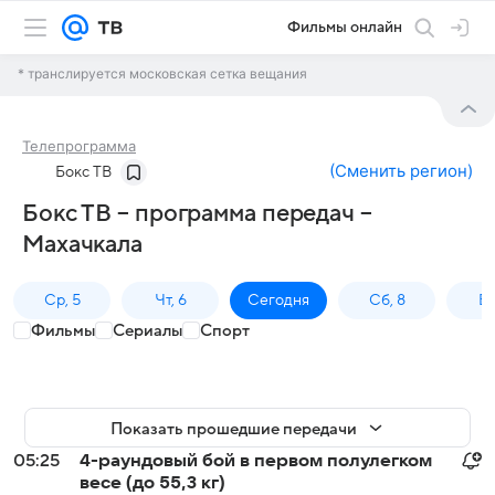
Фильмы онлайн
* транслируется московская сетка вещания
Телепрограмма
(
Сменить регион
)
Бокс ТВ
Бокс ТВ – программа передач –
Махачкала
Ср, 5
Чт, 6
Сегодня
Сб, 8
Вс
Фильмы
Сериалы
Спорт
Показать прошедшие передачи
05:25
4-раундовый бой в первом полулегком
весе (до 55,3 кг)