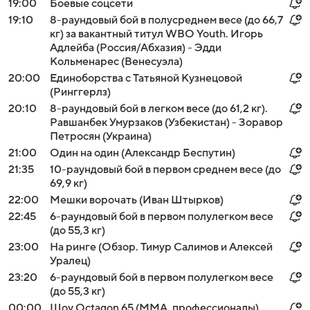
19:00
Боевые соцсети
19:10
8-раундовый бой в полусреднем весе (до 66,7
кг) за вакантный титул WBO Youth. Игорь
Адлейба (Россия/Абхазия) - Эдди
Кольменарес (Венесуэла)
20:00
Единоборства с Татьяной Кузнецовой
(Ринггерлз)
20:10
8-раундовый бой в легком весе (до 61,2 кг).
Равшанбек Умурзаков (Узбекистан) - Зоравор
Петросян (Украина)
21:00
Один на один (Александр Беспутин)
21:35
10-раундовый бой в первом среднем весе (до
69,9 кг)
22:00
Мешки ворочать (Иван Штырков)
22:45
6-раундовый бой в первом полулегком весе
(до 55,3 кг)
23:00
На ринге (Обзор. Тимур Салимов и Алексей
Уралец)
23:20
6-раундовый бой в первом полулегком весе
(до 55,3 кг)
00:00
Шоу Octagon 65 (MMA, профессионалы).