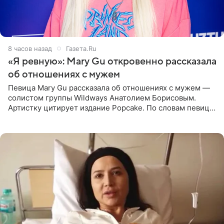
8 часов назад
Газета.Ru
«Я ревную»: Mary Gu откровенно рассказала
об отношениях с мужем
Певица Mary Gu рассказала об отношениях с мужем —
солистом группы Wildways Анатолием Борисовым.
Артистку цитирует издание Popcake. По словам певицы,
залог любви — это принять недостатки другого
человека. Также