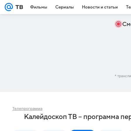
Фильмы
Сериалы
Новости и статьи
Те
См
* трансл
Телепрограмма
Калейдоскоп ТВ – программа пе