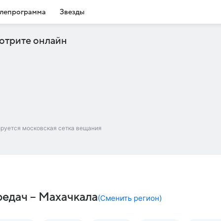
лепрограмма
Звезды
отрите онлайн
ируется московская сетка вещания
редач – Махачкала
(
Сменить регион
)