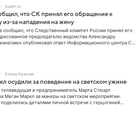
super.ru
бщил, что СК принял его обращение к
 из-за нападения на жену
в сообщил, что Следственный комитет России принял его
дресованное председателю ведомства Александру
Бизнесмен опубликовал ответ Информационного центра СК
е. В
Елена Нужная
л осудили за поведение на светском ужине
 телеведущая и предприниматель Марта Стюарт
ла Меган Маркл за манеры на светском мероприятии.
 поделилась деталями личной встречи с герцогиней
ишет PageSix. По