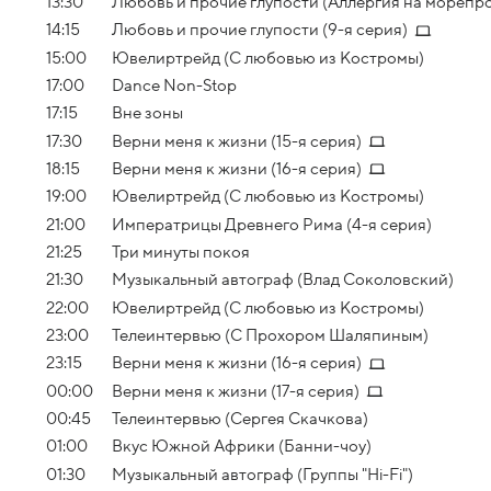
13:30
Любовь и прочие глупости (Аллергия на морепр
14:15
Любовь и прочие глупости (9-я серия)
15:00
Ювелиртрейд (С любовью из Костромы)
17:00
Dance Non-Stop
17:15
Вне зоны
17:30
Верни меня к жизни (15-я серия)
18:15
Верни меня к жизни (16-я серия)
19:00
Ювелиртрейд (С любовью из Костромы)
21:00
Императрицы Древнего Рима (4-я серия)
21:25
Три минуты покоя
21:30
Музыкальный автограф (Влад Соколовский)
22:00
Ювелиртрейд (С любовью из Костромы)
23:00
Телеинтервью (С Прохором Шаляпиным)
23:15
Верни меня к жизни (16-я серия)
00:00
Верни меня к жизни (17-я серия)
00:45
Телеинтервью (Сергея Скачкова)
01:00
Вкус Южной Африки (Банни-чоу)
01:30
Музыкальный автограф (Группы "Hi-Fi")