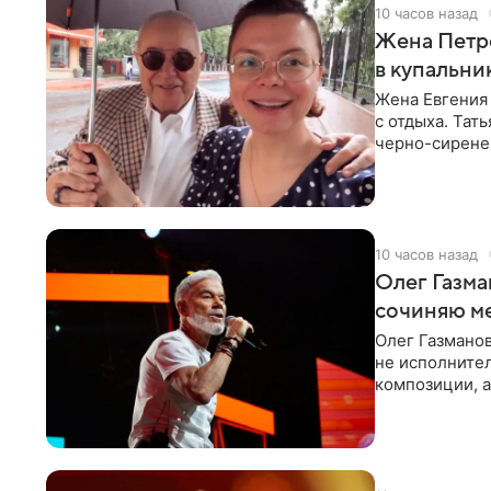
10 часов назад
Жена Петр
в купальни
Жена Евгения
с отдыха. Тат
черно-сиренев
«Татьяна,
10 часов назад
Олег Газма
сочиняю м
Олег Газманов
не исполнител
композиции, а
музыканта,