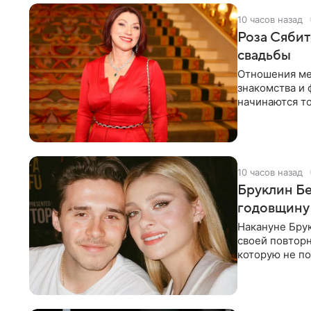
10 часов назад
Роза Сябит
свадьбы
Отношения ме
знакомства и 
начинаются то
многого,
10 часов назад
Бруклин Бе
годовщину
Накануне Бру
своей повтор
которую не по
считает это