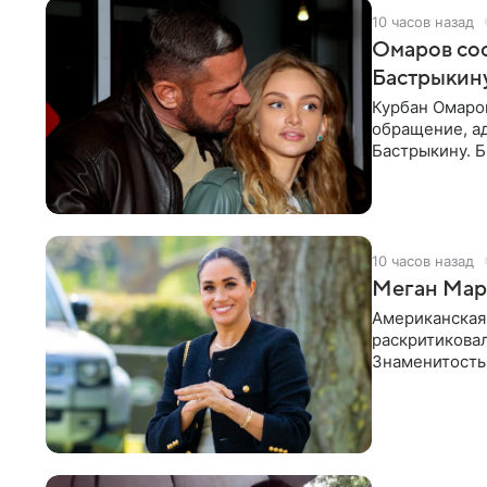
10 часов назад
Омаров соо
Бастрыкину
Курбан Омаро
обращение, а
Бастрыкину. 
в личном блог
10 часов назад
Меган Марк
Американская
раскритикова
Знаменитость
Сассекской, п