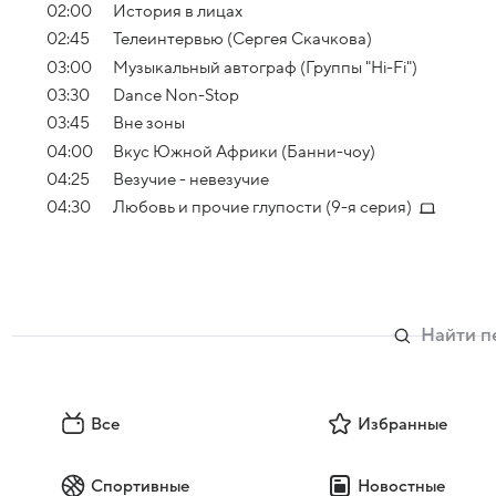
02:00
История в лицах
02:45
Телеинтервью (Сергея Скачкова)
03:00
Музыкальный автограф (Группы "Hi-Fi")
03:30
Dance Non-Stop
03:45
Вне зоны
04:00
Вкус Южной Африки (Банни-чоу)
04:25
Везучие - невезучие
04:30
Любовь и прочие глупости (9-я серия)
Все
Избранные
Спортивные
Новостные