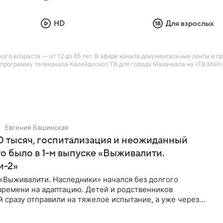
HD
Для взрослых
ого возраста — от 12 до 65 лет. В эфире канала документальные ленты и п
рограмму телеканала Калейдоскоп ТВ для города Махачкала на «ТВ Mail»
Евгения Башинская
 тысяч, госпитализация и неожиданный
то было в 1-м выпуске «Выживалити.
и-2»
«Выживалити. Наследники» начался без долгого
времени на адаптацию. Детей и родственников
 сразу отправили на тяжелое испытание, а уже через
й в лагере