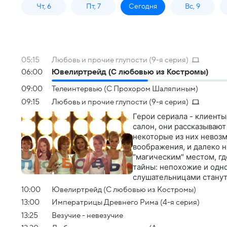
Чт, 6
Пт, 7
Сегодня
Вс, 9
05:15
Любовь и прочие глупости (9-я серия)
06:00
Ювелиртрейд (С любовью из Костромы)
09:00
Телеинтервью (С Прохором Шаляпиным)
09:15
Любовь и прочие глупости (9-я серия)
Герои сериала - клиенты
салон, они рассказывают
некоторые из них невоз
воображения, и далеко н
"магическим" местом, г
тайны: непохожие и одн
слушательницами станут 
10:00
Ювелиртрейд (С любовью из Костромы)
13:00
Императрицы Древнего Рима (4-я серия)
13:25
Везучие - невезучие