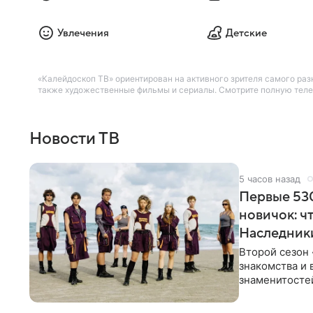
Увлечения
Детские
«Калейдоскоп ТВ» ориентирован на активного зрителя самого разн
также художественные фильмы и сериалы. Смотрите полную телеп
Новости ТВ
5 часов назад
Первые 530
новичок: ч
Наследник
Второй сезон 
знакомства и 
знаменитостей
несколько дне