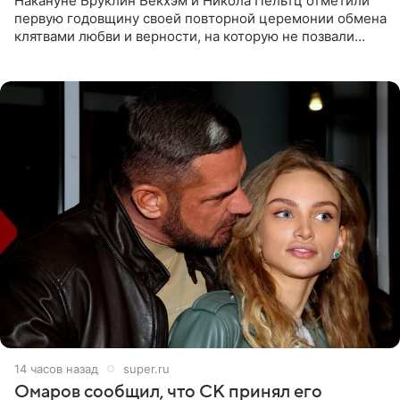
Накануне Бруклин Бекхэм и Никола Пельтц отметили
первую годовщину своей повторной церемонии обмена
клятвами любви и верности, на которую не позвали
никого из клана Бекхэм. По словам инсайдеров, пара
считает это
14 часов назад
super.ru
Омаров сообщил, что СК принял его