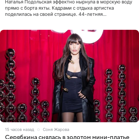
Наталья Подольская эффектно нырнула в морскую воду
прямо с борта яхты. Кадрами с отдыха артистка
поделилась на своей странице. 44-летняя
знаменитость предстала перед поклонниками в ярком
розовом купальнике с
15 часов назад
Соня Жарова
Серябкина снялась в золотом мини-платье