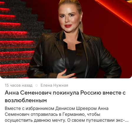
15 часов назад
Елена Нужная
Анна Семенович покинула Россию вместе с
возлюбленным
Вместе с избранником Денисом Шреером Анна
Семенович отправилась в Германию, чтобы
осуществить давнюю мечту. О своем путешествии экс-
солистка «Блестящих» рассказала поклонникам на
личной странице в социальной