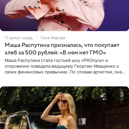
17 минут назад
Соня Жарова
Маша Распутина призналась, что покупает
хлеб за 500 рублей: «В нем нет ГМО»
Маша Распутина стала гостьей шоу «PROпуск» и
откровенно поведала ведущему Георгию Иващенко о
своих финансовых привычках. По словам артистки, она
давно перестала следить за тратами и может позволить
себе жить,