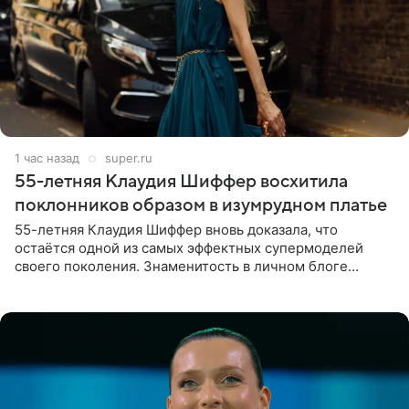
1 час назад
super.ru
55-летняя Клаудия Шиффер восхитила
поклонников образом в изумрудном платье
55-летняя Клаудия Шиффер вновь доказала, что
остаётся одной из самых эффектных супермоделей
своего поколения. Знаменитость в личном блоге
поделилась фотографиями с недавней свадьбы, где
появилась в роли гостьи,