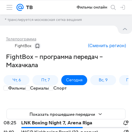
Фильмы онлайн
* транслируется московская сетка вещания
Телепрограмма
(
Сменить регион
)
FightBox
FightBox – программа передач –
Махачкала
Чт, 6
Пт, 7
Сегодня
Вс, 9
Пн,
Фильмы
Сериалы
Спорт
Показать прошедшие передачи
08:25
LNK Boxing Night 7, Arena Riga