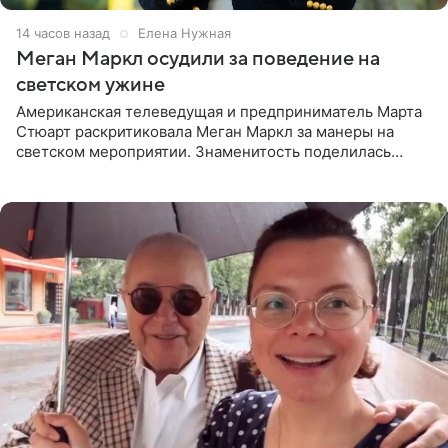
14 часов назад
Елена Нужная
Меган Маркл осудили за поведение на
светском ужине
Американская телеведущая и предприниматель Марта
Стюарт раскритиковала Меган Маркл за манеры на
светском мероприятии. Знаменитость поделилась
деталями личной встречи с герцогиней Сассекской,
пишет PageSix. По