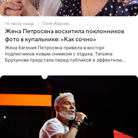
14 часов назад
Соня Жарова
Жена Петросяна восхитила поклонников
фото в купальнике: «Как сочно»
Жена Евгения Петросяна привела в восторг
подписчиков новым снимком с отдыха. Татьяна
Брухунова предстала перед публикой в эффектном
черно-сиреневом монокини, позируя прямо в бассейне.
«Ох, как сочно», «Татьяна,