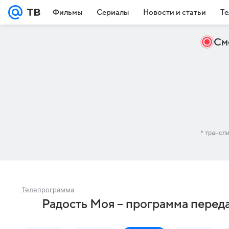
Фильмы
Сериалы
Новости и статьи
Те
См
* трансл
Телепрограмма
Радость Моя – программа перед