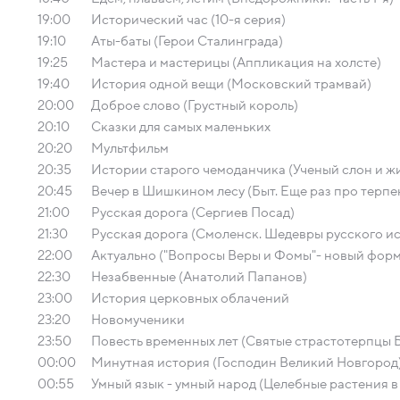
19:00
Исторический час (10-я серия)
19:10
Аты-баты (Герои Сталинграда)
19:25
Мастера и мастерицы (Аппликация на холсте)
19:40
История одной вещи (Московский трамвай)
20:00
Доброе слово (Грустный король)
20:10
Сказки для самых маленьких
20:20
Мультфильм
20:35
Истории старого чемоданчика (Ученый слон и ж
20:45
Вечер в Шишкином лесу (Быт. Еще раз про терпен
21:00
Русская дорога (Сергиев Посад)
21:30
Русская дорога (Смоленск. Шедевры русского ис
22:00
Актуально ("Вопросы Веры и Фомы"- новый форм
22:30
Незабвенные (Анатолий Папанов)
23:00
История церковных облачений
23:20
Новомученики
23:50
Повесть временных лет (Святые страстотерпцы Б
00:00
Минутная история (Господин Великий Новгород
00:55
Умный язык - умный народ (Целебные растения в