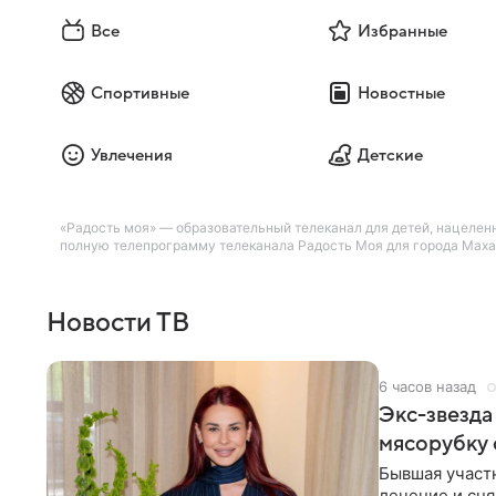
Все
Избранные
Спортивные
Новостные
Увлечения
Детские
«Радость моя» — образовательный телеканал для детей, нацелен
полную телепрограмму телеканала Радость Моя для города Махач
Новости ТВ
6 часов назад
Экс-звезда
мясорубку 
Бывшая участ
лечение и сня