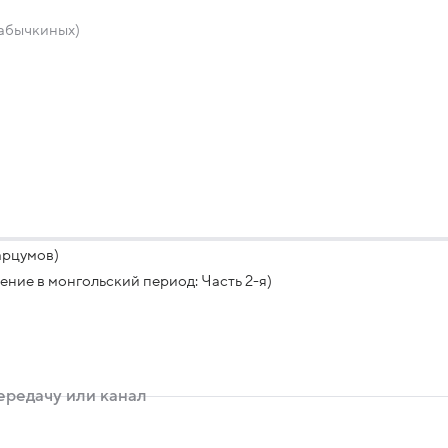
Кабычкиных)
арцумов)
ние в монгольский период: Часть 2-я)