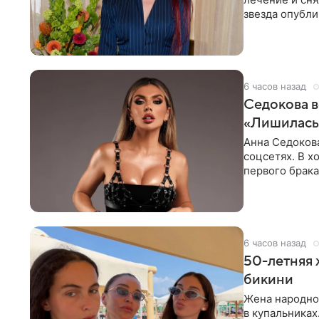
звезда опубли
процесс снят
6 часов назад
Седокова в
«Лишилась 
Анна Седокова
соцсетях. В х
первого брака
ответственнос
6 часов назад
50-летняя 
бикини
Жена народно
в купальниках