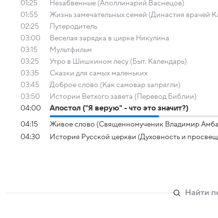
01:25
Незабвенные (Аполлинарий Васнецов)
01:55
Жизнь замечательных семей (Династия врачей 
02:25
Путеродитель
03:00
Веселая зарядка в цирке Никулина
03:15
Мультфильм
03:25
Утро в Шишкином лесу (Быт. Календарь)
03:35
Сказки для самых маленьких
03:45
Доброе слово (Как самовар запрягли)
03:50
Истории Ветхого завета (Перевод Библии)
04:00
Апостол ("Я верую" - что это значит?)
04:15
Живое слово (Священномученик Владимир Амб
04:30
История Русской церкви (Духовность и просвеще