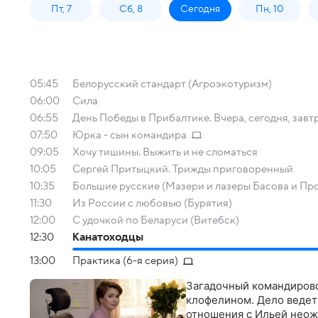
Пт, 7
Сб, 8
Сегодня
Пн, 10
05:45
Белорусский стандарт (Агроэкотуризм)
06:00
Сила
06:55
День Победы в Прибалтике. Вчера, сегодня, завт
07:50
Юрка - сын командира
09:05
Хочу тишины. Выжить и не сломаться
10:05
Сергей Притыцкий. Трижды приговоренный
10:35
Большие русские (Мазери и лазеры Басова и Пр
11:30
Из России с любовью (Бурятия)
12:00
С удочкой по Беларуси (Витебск)
12:30
Канатоходцы
13:00
Практика (6-я серия)
Загадочный командирово
клофелином. Дело ведет 
отношения с Ильей нео