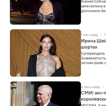
Ксения Собчак
запечатлена в
дополнили бе
шляпа.
1 час назад
Г
Ирина Шейк
шортах
Супермодель 
Знаменитость
летняя Шейк с
который допо
4 часа назад
СМИ: экс-п
королевск
МОСКВА, 9 ав