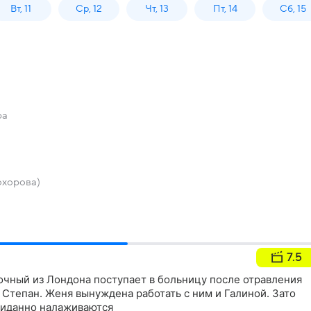
Вт, 11
Ср, 12
Чт, 13
Пт, 14
Сб, 15
ра
охорова)
7.5
чный из Лондона поступает в больницу после отравления
Степан. Женя вынуждена работать с ним и Галиной. Зато
жиданно налаживаются