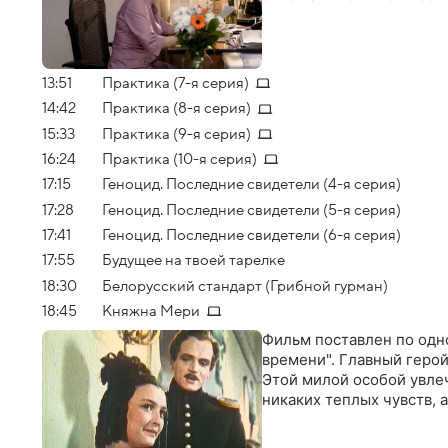
13:51
Практика (7-я серия)
14:42
Практика (8-я серия)
15:33
Практика (9-я серия)
16:24
Практика (10-я серия)
17:15
Геноцид. Последние свидетели (4-я серия)
17:28
Геноцид. Последние свидетели (5-я серия)
17:41
Геноцид. Последние свидетели (6-я серия)
17:55
Будущее на твоей тарелке
18:30
Белорусский стандарт (Грибной гурман)
18:45
Княжна Мери
Фильм поставлен по одн
времени". Главный геро
Этой милой особой увлеч
никаких теплых чувств, 