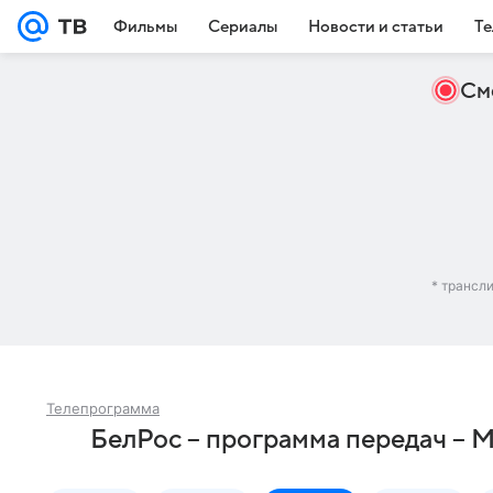
Фильмы
Сериалы
Новости и статьи
Те
См
* трансл
Телепрограмма
БелРос – программа передач – 