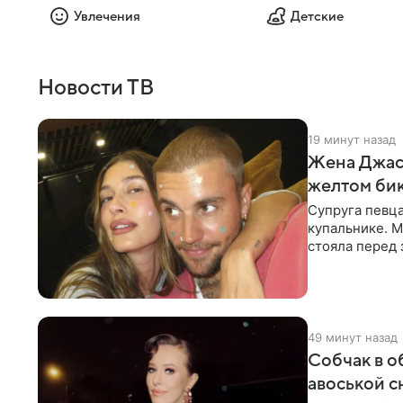
Увлечения
Детские
Новости ТВ
19 минут назад
Жена Джаст
желтом би
Супруга певц
купальнике. М
стояла перед
дополнила
49 минут назад
Собчак в о
авоськой с