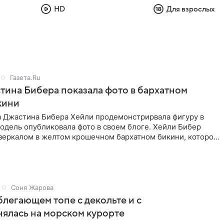
HD
Для взрослых
Газета.Ru
ина Бибера показала фото в бархатном
кини
а Джастина Бибера Хейли продемонстрирвала фигуру в
одель опубликовала фото в своем блоге. Хейли Бибер
 зеркалом в желтом крошечном бархатном бикини, которое
Соня Жарова
блегающем топе с декольте и с
нялась на морском курорте