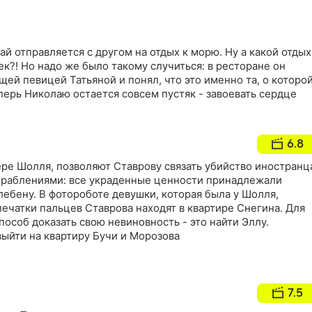
й отправляется с другом на отдых к морю. Ну а какой отдых
к?! Но надо же было такому случиться: в ресторане он
ей певицей Татьяной и понял, что это именно та, о которо
перь Николаю остается совсем пустяк - завоевать сердце
6.8
ере Шолля, позволяют Ставрову связать убийство иностранц
раблениями: все украденные ценности принадлежали
ебену. В фотороботе девушки, которая была у Шолля,
печатки пальцев Ставрова находят в квартире Снегина. Для
особ доказать свою невиновность - это найти Эллу.
ыйти на квартиру Бучи и Морозова
7.5