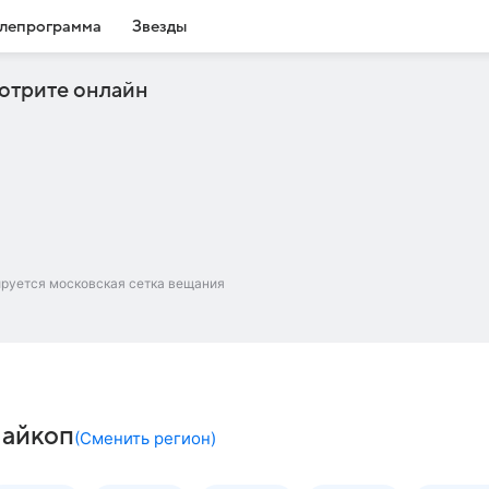
лепрограмма
Звезды
отрите онлайн
ируется московская сетка вещания
Майкоп
(
Сменить регион
)