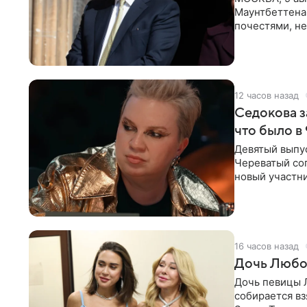
Маунтбеттена-
почестями, не
ссылкой на
12 часов назад
Седокова з
что было в
Девятый выпус
Череватый сог
новый участни
давлением.
16 часов назад
Дочь Любо
Дочь певицы Л
собирается вз