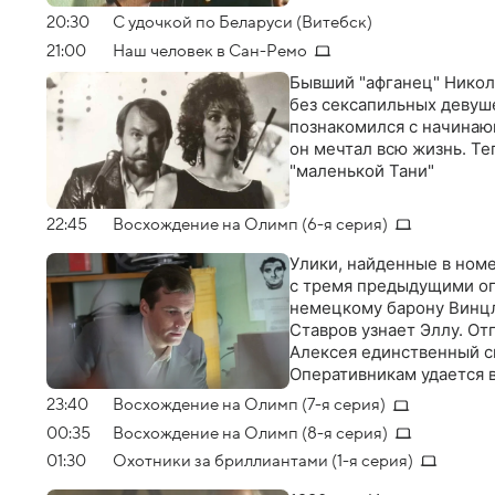
20:30
С удочкой по Беларуси (Витебск)
21:00
Наш человек в Сан-Ремо
Бывший "афганец" Никола
без сексапильных девуше
познакомился с начинающ
он мечтал всю жизнь. Те
"маленькой Тани"
22:45
Восхождение на Олимп (6-я серия)
Улики, найденные в ном
с тремя предыдущими ог
немецкому барону Винцл
Ставров узнает Эллу. От
Алексея единственный сп
Оперативникам удается в
23:40
Восхождение на Олимп (7-я серия)
00:35
Восхождение на Олимп (8-я серия)
01:30
Охотники за бриллиантами (1-я серия)