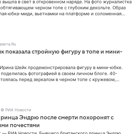
 вышла в свет в откровенном наряде. На фото журналистка
 обтягивающем черном топе с глубоким декольте. Образ
лая юбка-миди, вьетнамки на платформе и соломенная
азета.Ru
 показала стройную фигуру в топе и мини-
Ирина Шейк продемонстрировала фигуру в мини-юбке.
 поделилась фотографией в своем личном блоге. 40-
тоялась перед зеркалом в черном топе с кружевом,
лнила
© РИА Новости
ринца Эндрю после смерти похоронят с
ими почестями
г — РИА Новости. Бывшего британского принца Эндрю