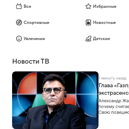
Все
Избранные
Спортивные
Новостные
Увлечения
Детские
Новости ТВ
1 минуту назад
Глава «Газ
экстрасенс
Александр Жа
почему счита
Свою позицию 
который