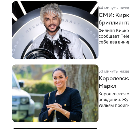
44 минуты наза
СМИ: Кирко
бриллианта
Филипп Кирко
сообщает Tele
себе два вини
выложить за
53 минуты наза
Королевск
Маркл
Королевская с
рождения. Жур
Уильям проигн
экспертов,