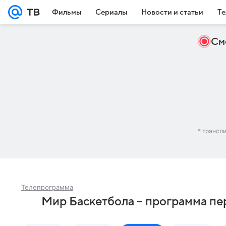
Фильмы
Сериалы
Новости и статьи
Те
См
* трансл
Телепрограмма
Мир Баскетбола – программа пе