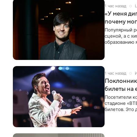
1 час назад
L
«У меня ди
почему мог
Популярный ро
сценой, а с х
образованию 
начала музык
1 час назад
Поклонника
билеты на 
Посетители к
стадионе «ВТ
билетов. Это 
высокой конс