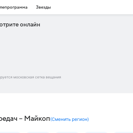
лепрограмма
Звезды
отрите онлайн
ируется московская сетка вещания
редач – Майкоп
(
Сменить регион
)