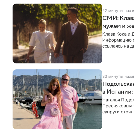
22 минуты наза
СМИ: Клав
мужем и ж
Клава Кока и 
Информацию о
ссылаясь на д
присутствия 
33 минуты наза
Подольская
в Испании:
Наталья Подо
Пресняковым-м
супруги стоят
выбрала слит