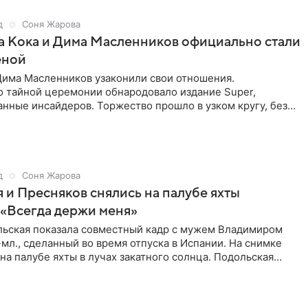
д
Соня Жарова
а Кока и Дима Масленников официально стали
еной
Дима Масленников узаконили свои отношения.
 тайной церемонии обнародовало издание Super,
анные инсайдеров. Торжество прошло в узком кругу, без
широкой публики и
д
Соня Жарова
 и Пресняков снялись на палубе яхты
 «Всегда держи меня»
льская показала совместный кадр с мужем Владимиром
л., сделанный во время отпуска в Испании. На снимке
 на палубе яхты в лучах закатного солнца. Подольская
ный