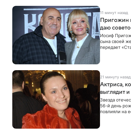
11 минут назад
Пригожин в
даю совето
Иосиф Пригож
сына своей же
передает «Ста
детей, и
21 минуту назад
Актриса, к
выглядит и
Звезда отече
56-й день рож
повлияли на е
помимо