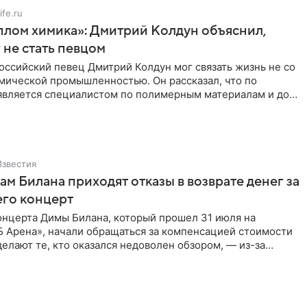
ife.ru
плом химика»: Дмитрий Колдун объяснил,
 не стать певцом
ссийский певец Дмитрий Колдун мог связать жизнь не со
имической промышленностью. Он рассказал, что по
является специалистом по полимерным материалам и до
альной
Известия
м Билана приходят отказы в возврате денег за
его концерт
онцерта Димы Билана, который прошел 31 июля на
Б Арена», начали обращаться за компенсацией стоимости
делают те, кто оказался недоволен обзором, — из-за
трукции