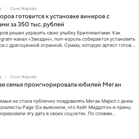
д
Соня Жарова
ров готовится к установке виниров с
ми за 350 тыс. рублей
ров решил украсить свою улыбку бриллиантами. Как
gram-канал «Звездач», поп-король собирается установить
ра с драгоценной огранкой. Сумма, которую артист готов
д
Соня Жарова
ая семья проигнорировала юбилей Меган
емья не стала публично поздравлять Меган Маркл с днем
налисты Page Six выяснили, что Кейт Миддлтон и принц
орировали эту дату в своих соцсетях. По словам