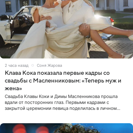
2 часа назад
Соня Жарова
Клава Кока показала первые кадры со
свадьбы с Масленниковым: «Теперь муж и
жена»
Свадьба Клавы Коки и Димы Масленникова прошла
вдали от посторонних глаз. Первыми кадрами с
закрытой церемонии певица поделилась в личном
блоге. Артистка выложила серию свадебных снимков и
оставила лаконичную