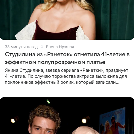
33 минуты назад
Елена Нужная
Студилина из «Ранеток» отметила 41-летие в
эффектном полупрозрачном платье
Янина Студилина, звезда сериала «Ранетки», празднует
41-летие. По случаю торжества актриса выложила для
поклонников эффектный ролик, который записали
прошлой ночью. В кадре артистка предстала в
вечернем