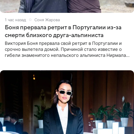
1 час назад
Соня Жарова
Боня прервала ретрит в Португалии из-за
смерти близкого друга-альпиниста
Виктория Боня прервала свой ретрит в Португалии и
срочно вылетела домой. Причиной стало известие о
гибели знаменитого непальского альпиниста Нирмала
«Нимса» Пурджи, которого модель называла своим
близким другом