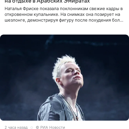
на отдыхе в Арабских Эмиратах
Наталья Фриске показала поклонникам свежие кадры в
откровенном купальнике. На снимках она позирует на
шезлонге, демонстрируя фигуру после похудения более
чем на десять килограммов. В подписи к посту
2 часа назад
© РИА Новости