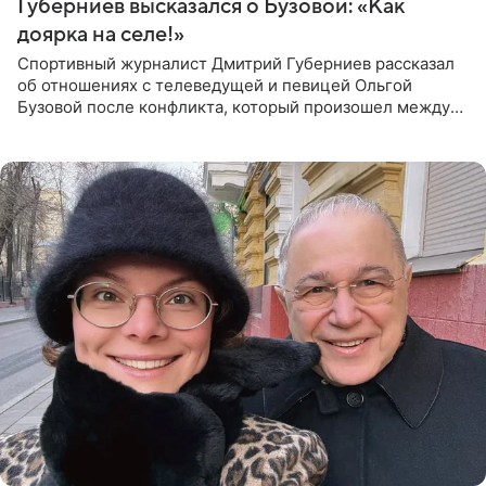
Губерниев высказался о Бузовой: «Как
доярка на селе!»
Спортивный журналист Дмитрий Губерниев рассказал
об отношениях с телеведущей и певицей Ольгой
Бузовой после конфликта, который произошел между
ними в 2021 году в прямом эфире канала «Матч ТВ». В
разговоре с