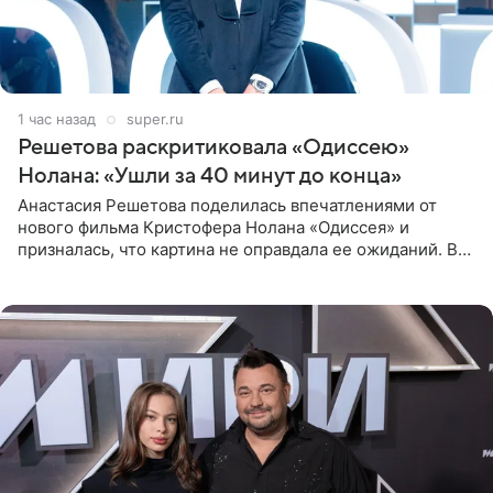
1 час назад
super.ru
Решетова раскритиковала «Одиссею»
Нолана: «Ушли за 40 минут до конца»
Анастасия Решетова поделилась впечатлениями от
нового фильма Кристофера Нолана «Одиссея» и
призналась, что картина не оправдала ее ожиданий. В
личном блоге модель рассказала, что они с компанией
не стали