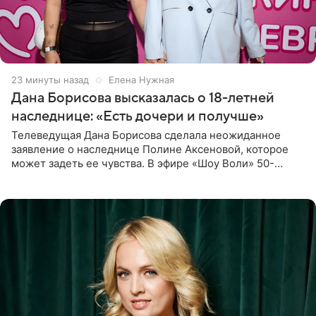
23 минуты назад
Елена Нужная
Дана Борисова высказалась о 18-летней
наследнице: «Есть дочери и получше»
Телеведущая Дана Борисова сделала неожиданное
заявление о наследнице Полине Аксеновой, которое
может задеть ее чувства. В эфире «Шоу Воли» 50-
летняя знаменитость откровенно призналась, что не
считает свою дочь