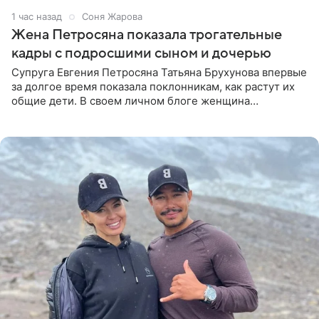
1 час назад
Соня Жарова
Жена Петросяна показала трогательные
кадры с подросшими сыном и дочерью
Супруга Евгения Петросяна Татьяна Брухунова впервые
за долгое время показала поклонникам, как растут их
общие дети. В своем личном блоге женщина
опубликовала редкие кадры с шестилетним сыном
Ваганом и