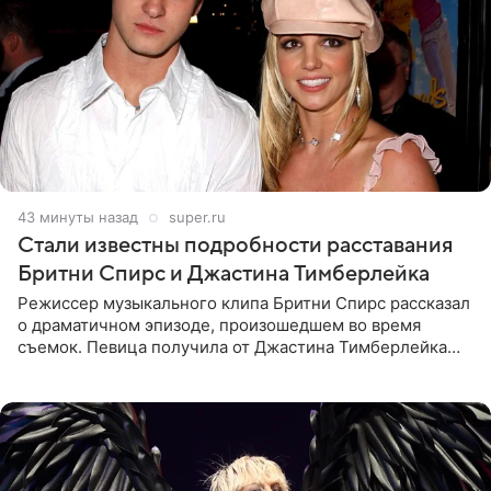
43 минуты назад
super.ru
Стали известны подробности расставания
Бритни Спирс и Джастина Тимберлейка
Режиссер музыкального клипа Бритни Спирс рассказал
о драматичном эпизоде, произошедшем во время
съемок. Певица получила от Джастина Тимберлейка
сообщение о расставании прямо на площадке. По
словам постановщика,