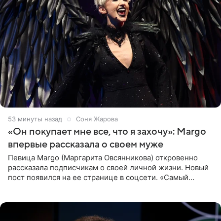
53 минуты назад
Соня Жарова
«Он покупает мне все, что я захочу»: Margo
впервые рассказала о своем муже
Певица Margo (Маргарита Овсянникова) откровенно
рассказала подписчикам о своей личной жизни. Новый
пост появился на ее странице в соцсети. «Самый
лучший на свете. И да, он действительно покупает мне
все, что я