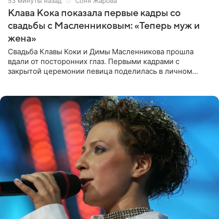
54 минуты назад
Соня Жарова
Клава Кока показала первые кадры со
свадьбы с Масленниковым: «Теперь муж и
жена»
Свадьба Клавы Коки и Димы Масленникова прошла
вдали от посторонних глаз. Первыми кадрами с
закрытой церемонии певица поделилась в личном
блоге. Артистка выложила серию свадебных снимков и
оставила лаконичную