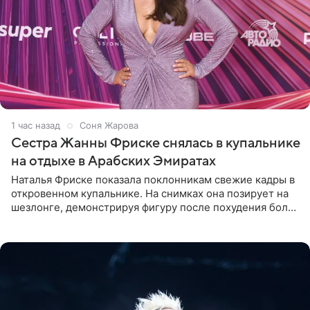
1 час назад
Соня Жарова
Сестра Жанны Фриске снялась в купальнике
на отдыхе в Арабских Эмиратах
Наталья Фриске показала поклонникам свежие кадры в
откровенном купальнике. На снимках она позирует на
шезлонге, демонстрируя фигуру после похудения более
чем на десять килограммов. В подписи к посту