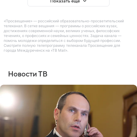
Показать еще
«Просвещение» — российский образовательно-просветительский
телеканал. В сетке вещания — программы о российских вузах,
достижениях современной науки, великих ученых, философских
течениях, о профессиях и семейных ценностях. Задача канала —
помочь молодежи определиться с выбором будущей профессии.
Смотрите полную телепрограмму телеканала Просвещение для
города Междуреченск на «ТВ Mail».
Новости ТВ