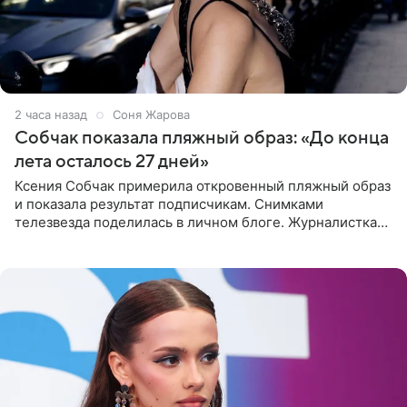
2 часа назад
Соня Жарова
Собчак показала пляжный образ: «До конца
лета осталось 27 дней»
Ксения Собчак примерила откровенный пляжный образ
и показала результат подписчикам. Снимками
телезвезда поделилась в личном блоге. Журналистка
сейчас отдыхает за рубежом. На свежем кадре Собчак
запечатлена в