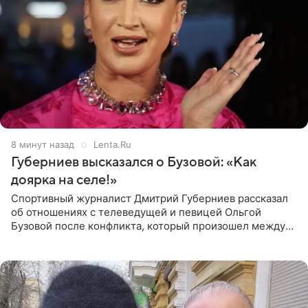
9 минут назад
Lenta.Ru
Губерниев высказался о Бузовой: «Как
доярка на селе!»
Спортивный журналист Дмитрий Губерниев рассказал
об отношениях с телеведущей и певицей Ольгой
Бузовой после конфликта, который произошел между
ними в 2021 году в прямом эфире канала «Матч ТВ». В
разговоре с