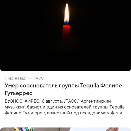
1 час назад
ТАСС
Умер сооснователь группы Tequila Фелипе
Гутьеррес
БУЭНОС-АЙРЕС, 6 августа. /ТАСС/. Аргентинский
музыкант, басист и один из основателей группы Tequila
Фелипе Гутьеррес, известный под псевдонимом Фелипе
Липе, умер на 69-м году жизни. Об этом сообщил его
бывший