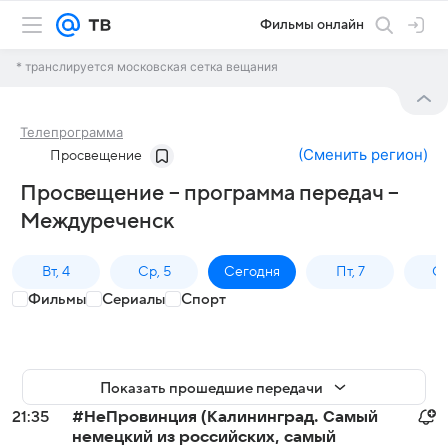
Фильмы онлайн
* транслируется московская сетка вещания
Телепрограмма
(
Сменить регион
)
Просвещение
Просвещение – программа передач –
Междуреченск
Вт, 4
Ср, 5
Сегодня
Пт, 7
Сб
Фильмы
Сериалы
Спорт
Показать прошедшие передачи
21:35
#НеПровинция (Калининград. Самый
немецкий из российских, самый