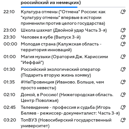
российский из немецких)
22:10
Культура отмены ("Отмена" России: как
"культуру отмены" впервые в истории
применили против целого государства)
23:00
Школа шахмат (Двойной удар Часть 3-я)
23:30
Человек в кубе (Выпуск 3-й)
00:00
Молодая страна (Калужская область -
территория инноваций)
01:00
Магия музыки (Оратория Дж. Кариссими
"Иеффай")
01:30
Российский экологический оператор
(Подарить вторую жизнь хомяку)
01:35
#НеПровинция (Иваново. Больше, чем
просто невесты)
02:10
Домой, в Россию! (Нижегородская область.
Центр Поволжья)
02:45
Телевидение - профессия и судьба (Игорь
Беляев - режиссер-документалист: Часть 3-я)
03:20
ТопВУЗ (Новосибирский государственный
университет)