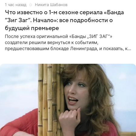
1 час назад
Никита Шабанов
Что известно о 1-м сезоне сериала «Банда
“Зиг Заг”. Начало»: все подробности о
будущей премьере
После успеха оригинальной «Банды „ЗИГ ЗАГ“»
создатели решили вернуться к событиям,
предшествовавшим блокаде Ленинграда, и показать, как
появилась преступная группировка, ставшая одной из
главных угроз для