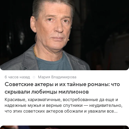
6 часов назад
Мария Владимирова
Советские актеры и их тайные романы: что
скрывали любимцы миллионов
Красивые, харизматичные, востребованные да еще и
надежные мужья и верные спутники — неудивительно,
что этих советских актеров обожали и уважали все
женщины большой страны, и наверняка не раз ставили
их в