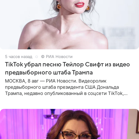
5 часов назад
© РИА Новости
TikTok убрал песню Тейлор Свифт из видео
предвыборного штаба Трампа
МОСКВА, 8 авг — РИА Новости. Видеоролик
предвыборного штаба президента США Дональда
Трампа, недавно опубликованный в соцсети TikTok,
остался без звуковой дорожки в виде песни August
(«Август») американской