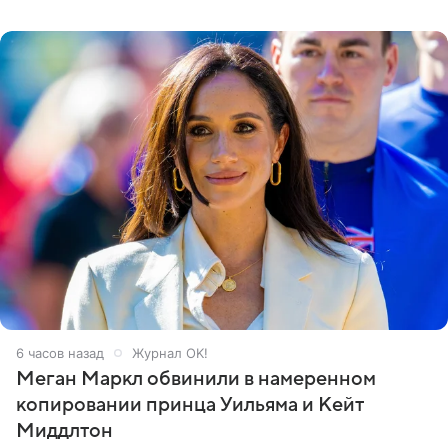
Кремлевском дворце, а вместе с ним на сцену выйдут
его друзья —
6 часов назад
Журнал OK!
Меган Маркл обвинили в намеренном
копировании принца Уильяма и Кейт
Миддлтон