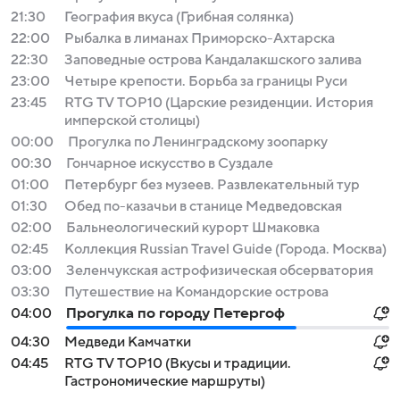
21:30
География вкуса (Грибная солянка)
22:00
Рыбалка в лиманах Приморско-Ахтарска
22:30
Заповедные острова Кандалакшского залива
23:00
Четыре крепости. Борьба за границы Руси
23:45
RTG TV TOP10 (Царские резиденции. История
имперской столицы)
00:00
Прогулка по Ленинградскому зоопарку
00:30
Гончарное искусство в Суздале
01:00
Петербург без музеев. Развлекательный тур
01:30
Обед по-казачьи в станице Медведовская
02:00
Бальнеологический курорт Шмаковка
02:45
Коллекция Russian Travel Guide (Города. Москва)
03:00
Зеленчукская астрофизическая обсерватория
03:30
Путешествие на Командорские острова
04:00
Прогулка по городу Петергоф
04:30
Медведи Камчатки
04:45
RTG TV TOP10 (Вкусы и традиции.
Гастрономические маршруты)