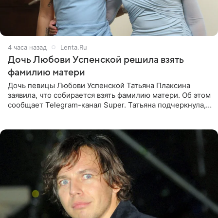
4 часа назад
Lenta.Ru
Дочь Любови Успенской решила взять
фамилию матери
Дочь певицы Любови Успенской Татьяна Плаксина
заявила, что собирается взять фамилию матери. Об этом
сообщает Telegram-канал Super. Татьяна подчеркнула,
что приняла решение о смене фамилии, поскольку
именно от