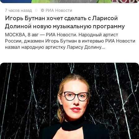
7 часов назад
© РИА Новости
Игорь Бутман хочет сделать с Ларисой
Долиной новую музыкальную программу
МОСКВА, 8 авг — РИА Новости. Народный артист
России, джазмен Игорь Бутман в интервью РИА Новости
назвал народную артистку Ларису Долину
великолепной певицей и рассказал о желании сделать с
ней новую совместную