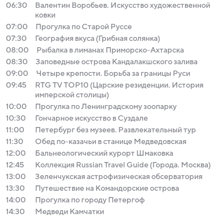
06:30
Валентин Воробьев. Искусство художественной
ковки
07:00
Прогулка по Старой Руссе
07:30
География вкуса (Грибная солянка)
08:00
Рыбалка в лиманах Приморско-Ахтарска
08:30
Заповедные острова Кандалакшского залива
09:00
Четыре крепости. Борьба за границы Руси
09:45
RTG TV TOP10 (Царские резиденции. История
имперской столицы)
10:00
Прогулка по Ленинградскому зоопарку
10:30
Гончарное искусство в Суздале
11:00
Петербург без музеев. Развлекательный тур
11:30
Обед по-казачьи в станице Медведовская
12:00
Бальнеологический курорт Шмаковка
12:45
Коллекция Russian Travel Guide (Города. Москва)
13:00
Зеленчукская астрофизическая обсерватория
13:30
Путешествие на Командорские острова
14:00
Прогулка по городу Петергоф
14:30
Медведи Камчатки