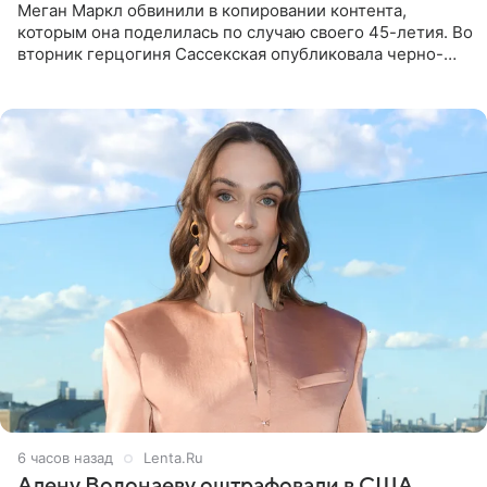
Меган Маркл обвинили в копировании контента,
которым она поделилась по случаю своего 45-летия. Во
вторник герцогиня Сассекская опубликовала черно-
белую фотографию, на которой она прыгает в бассейн с
воздушными
6 часов назад
Lenta.Ru
Алену Водонаеву оштрафовали в США