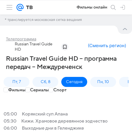
Фильмы онлайн
* транслируется московская сетка вещания
Телепрограмма
Russian Travel Guide
(
Сменить регион
)
HD
Russian Travel Guide HD – программа
передач – Междуреченск
Пт, 7
Сб, 8
Сегодня
Пн, 10
Вт,
Фильмы
Сериалы
Спорт
05:00
Корякский суп Апана
05:30
Кижи. Храмовое деревянное зодчество
06:00
Выходные дни в Геленджике