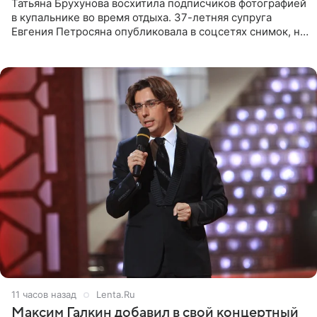
Татьяна Брухунова восхитила подписчиков фотографией
в купальнике во время отдыха. 37-летняя супруга
Евгения Петросяна опубликовала в соцсетях снимок, на
котором позирует у бассейна в белоснежном монокини
с
11 часов назад
Lenta.Ru
Максим Галкин добавил в свой концертный