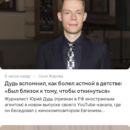
8 часов назад
Соня Жарова
Дудь вспомнил, как болел астмой в детстве:
«Был близок к тому, чтобы откинуться»
Журналист Юрий Дудь (признан в РФ иностранным
агентом) в новом выпуске своего YouTube-канала, где
он беседовал с кинокомпозитором Евгением
Гальпериным, поделился личной историей о борьбе с
бронхиальной астмой в