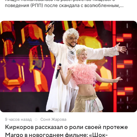
поведения (РПП) после скандала с возлюбленным,
популярным рэпером 9mice (настоящее имя — Сергей
Дмитриев).
9 часов назад
Соня Жарова
Киркоров рассказал о роли своей протеже
Margo в новогоднем фильме: «Шок-