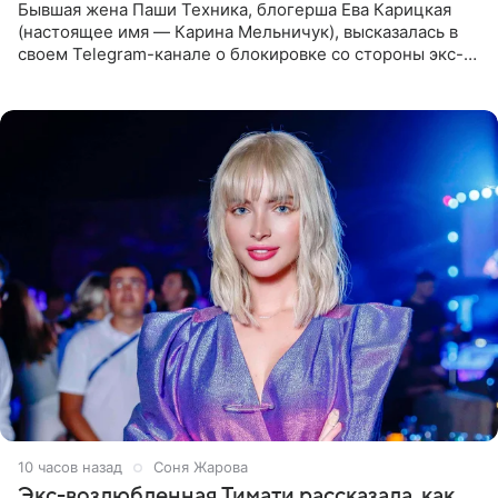
Бывшая жена Паши Техника, блогерша Ева Карицкая
(настоящее имя — Карина Мельничук), высказалась в
своем Telegram-канале о блокировке со стороны экс-
супруги Гуфа Айзы-Лилуны Ай. Карицкая утверждает,
что ее
10 часов назад
Соня Жарова
Экс-возлюбленная Тимати рассказала, как