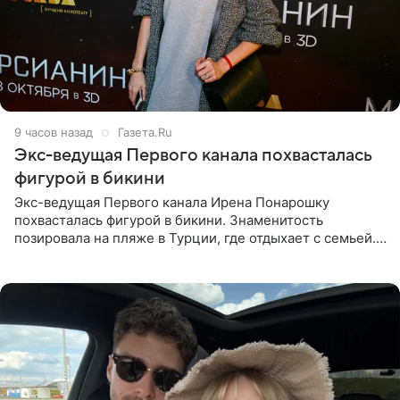
9 часов назад
Газета.Ru
Экс-ведущая Первого канала похвасталась
фигурой в бикини
Экс-ведущая Первого канала Ирена Понарошку
похвасталась фигурой в бикини. Знаменитость
позировала на пляже в Турции, где отдыхает с семьей.
Она поделилась кадрами с отдыха в Instagram (владелец
компания Meta