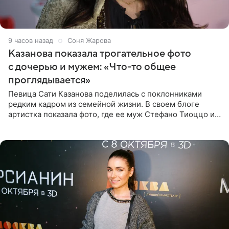
9 часов назад
Соня Жарова
Казанова показала трогательное фото
с дочерью и мужем: «Что-то общее
проглядывается»
Певица Сати Казанова поделилась с поклонниками
редким кадром из семейной жизни. В своем блоге
артистка показала фото, где ее муж Стефано Тиоццо и
их маленькая дочь спят рядом. На снимке отец и
малышка лежат в