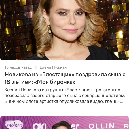
10 часов назад
Елена Нужная
Новикова из «Блестящих» поздравила сына с
18-летием: «Моя бирочка»
Ксения Новикова из группы «Блестящие» трогательно
поздравила своего старшего сына с совершеннолетием.
В личном блоге артистка опубликовала видео, где 18-
летний Мирон легко подхватил маму на руки и закружил
во