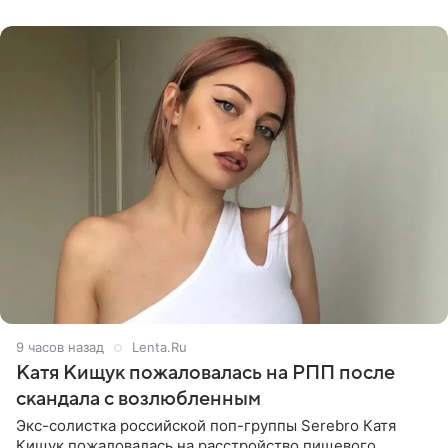
химиотерапии позади, но
9 часов назад
Lenta.Ru
Катя Кищук пожаловалась на РПП после
скандала с возлюбленным
Экс-солистка российской поп-группы Serebro Катя
Кищук пожаловалась на расстройство пищевого