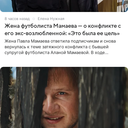
8 часов назад
Елена Нужная
Жена футболиста Мамаева — о конфликте с
его экс-возлюбленной: «Это была ее цель»
Жена Павла Мамаева ответила подписчикам и снова
вернулась к теме затяжного конфликта с бывшей
супругой футболиста Аланой Мамаевой. В ходе
общения с аудиторией один из пользователей
признался, что раньше судил о