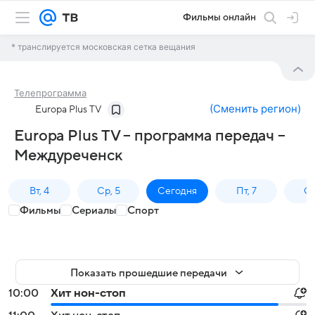
Фильмы онлайн
* транслируется московская сетка вещания
Телепрограмма
(
Сменить регион
)
Europa Plus TV
Europa Plus TV – программа передач –
Междуреченск
Вт, 4
Ср, 5
Сегодня
Пт, 7
Сб
Фильмы
Сериалы
Спорт
Показать прошедшие передачи
10:00
Хит нон-стоп