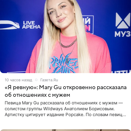
10 часов назад
Газета.Ru
«Я ревную»: Mary Gu откровенно рассказала
об отношениях с мужем
Певица Mary Gu рассказала об отношениях с мужем —
солистом группы Wildways Анатолием Борисовым.
Артистку цитирует издание Popcake. По словам певицы,
залог любви — это принять недостатки другого
человека. Также