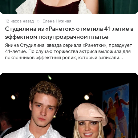
12 часов назад
Елена Нужная
Студилина из «Ранеток» отметила 41-летие в
эффектном полупрозрачном платье
Янина Студилина, звезда сериала «Ранетки», празднует
41-летие. По случаю торжества актриса выложила для
поклонников эффектный ролик, который записали
прошлой ночью. В кадре артистка предстала в
вечернем