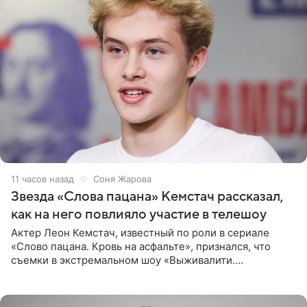
11 часов назад
Соня Жарова
Звезда «Слова пацана» Кемстач рассказал,
как на него повлияло участие в телешоу
Актер Леон Кемстач, известный по роли в сериале
«Слово пацана. Кровь на асфальте», признался, что
съемки в экстремальном шоу «Выживалити.
Наследники» кардинально повлияли на его образ жизни.
Подробностями он