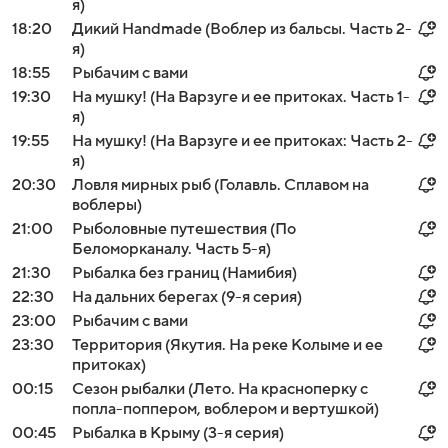
я)
18:20
Дикий Handmade (Воблер из бальсы. Часть 2-
я)
18:55
Рыбачим с вами
19:30
На мушку! (На Варзуге и ее притоках. Часть 1-
я)
19:55
На мушку! (На Варзуге и ее притоках: Часть 2-
я)
20:30
Ловля мирных рыб (Голавль. Сплавом на
воблеры)
21:00
Рыболовные путешествия (По
Беломорканалу. Часть 5-я)
21:30
Рыбалка без границ (Намибия)
22:30
На дальних берегах (9-я серия)
23:00
Рыбачим с вами
23:30
Территория (Якутия. На реке Колыме и ее
притоках)
00:15
Сезон рыбалки (Лето. На красноперку с
попла-поппером, воблером и вертушкой)
00:45
Рыбалка в Крыму (3-я серия)