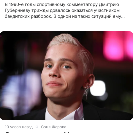
В 1990-е годы спортивному комментатору Дмитрию
Губерниеву трижды довелось оказаться участником
бандитских разборок. В одной из таких ситуаций ему
выдали тяжелый предмет и приказали вступить в драку,
однако он
10 часов назад
Соня Жарова