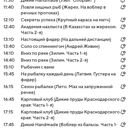
11:30
Дикий Handmade (Узел "Олбрайт")
11:40
Ловля хищных рыб (Жерех. На воблер в
речных протоках)
12:10
Секреты успеха (Крупный карась на матч)
12:40
Академия нахлыста (В Казахстан за жерехом.
Часть 2-я)
13:10
Настоящий фидер (На дальней дистанции)
13:40
Соло со спиннингом (Андрей Живин)
14:10
Вниз по реке (Зилим. Часть 1-я)
14:40
Вниз по реке (Зилим. Часть 2-я)
15:10
Рыбачим с вами
15:45
На рыбалку каждый день (Латвия. Густера на
фидер)
16:15
Сезон рыбалки (Лето. Мах на запруженной
речке)
16:45
Карповый клуб (Дикие пруды Краснодарского
края: Часть 1-я)
17:15
Карповый клуб (Дикие пруды Краснодарского
края: Часть 2-я)
17:45
Дикий Handmade (Воблер из бальсы. Часть 1-