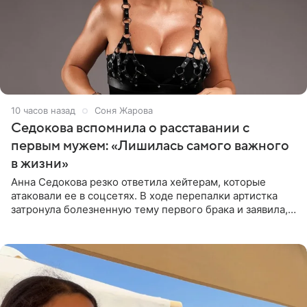
10 часов назад
Соня Жарова
Седокова вспомнила о расставании с
первым мужем: «Лишилась самого важного
в жизни»
Анна Седокова резко ответила хейтерам, которые
атаковали ее в соцсетях. В ходе перепалки артистка
затронула болезненную тему первого брака и заявила,
что чужие судьбы — не ее зона ответственности. От
Валентина