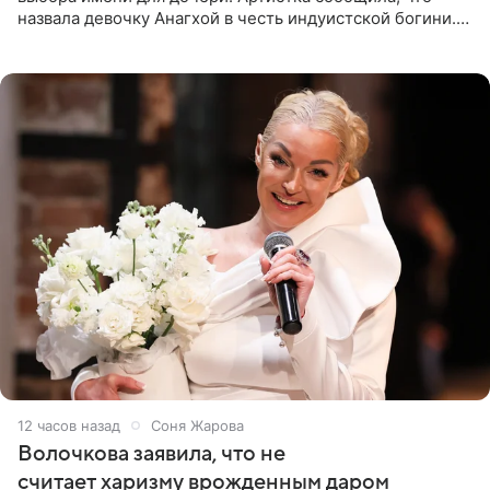
назвала девочку Анагхой в честь индуистской богини.
При этом исполнительница скрывала это имя от
поклонников
12 часов назад
Соня Жарова
Волочкова заявила, что не
считает харизму врожденным даром