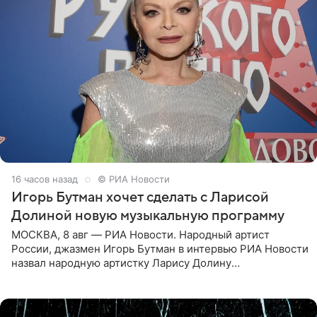
16 часов назад
© РИА Новости
Игорь Бутман хочет сделать с Ларисой
Долиной новую музыкальную программу
МОСКВА, 8 авг — РИА Новости. Народный артист
России, джазмен Игорь Бутман в интервью РИА Новости
назвал народную артистку Ларису Долину
великолепной певицей и рассказал о желании сделать с
ней новую совместную