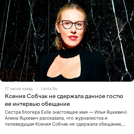
17 часов назад
Lenta.Ru
Ксения Собчак не сдержала данное гостю
ее интервью обещание
Сестра блогера Exile (настоящее имя — Илья Яцкевич)
Алина Яцкевич рассказала, что журналистка и
телеведущая Ксения Собчак не сдержала обещание,
которое дала ему во время интервью с ним. Об этом она