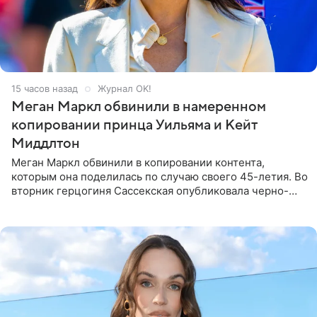
15 часов назад
Журнал OK!
Меган Маркл обвинили в намеренном
копировании принца Уильяма и Кейт
Миддлтон
Меган Маркл обвинили в копировании контента,
которым она поделилась по случаю своего 45-летия. Во
вторник герцогиня Сассекская опубликовала черно-
белую фотографию, на которой она прыгает в бассейн с
воздушными