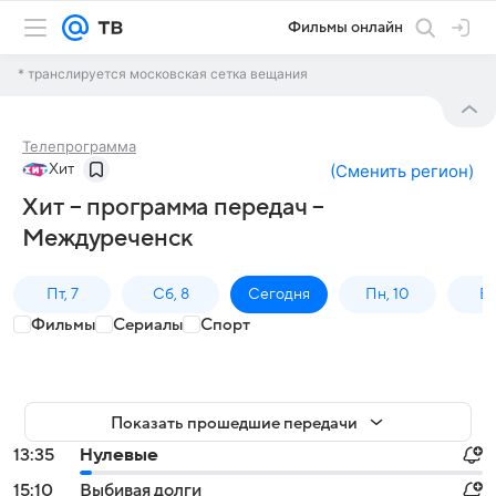
Фильмы онлайн
* транслируется московская сетка вещания
Телепрограмма
Хит
(
Сменить регион
)
Хит – программа передач –
Междуреченск
Пт, 7
Сб, 8
Сегодня
Пн, 10
Вт,
Фильмы
Сериалы
Спорт
Показать прошедшие передачи
13:35
Нулевые
15:10
Выбивая долги