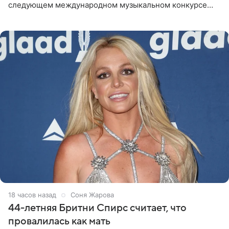
следующем международном музыкальном конкурсе
«Интервидение» могла бы представить молодая певица
Варвара Убель, так
18 часов назад
Соня Жарова
44-летняя Бритни Спирс считает, что
провалилась как мать