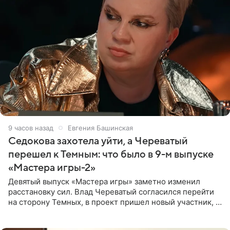
9 часов назад
Евгения Башинская
Седокова захотела уйти, а Череватый
перешел к Темным: что было в 9-м выпуске
«Мастера игры-2»
Девятый выпуск «Мастера игры» заметно изменил
расстановку сил. Влад Череватый согласился перейти
на сторону Темных, в проект пришел новый участник, а
Курбан Омаров и Анна Седокова оказались под таким
давлением.