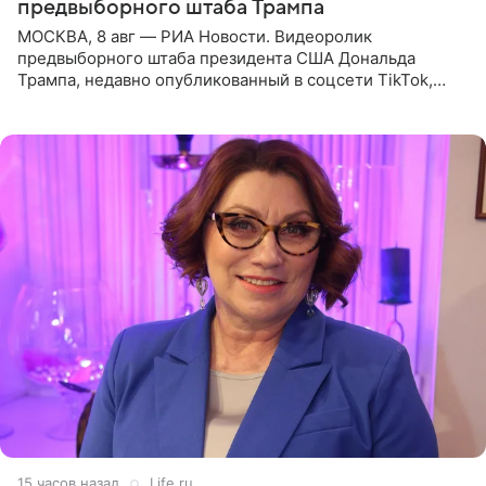
предвыборного штаба Трампа
МОСКВА, 8 авг — РИА Новости. Видеоролик
предвыборного штаба президента США Дональда
Трампа, недавно опубликованный в соцсети TikTok,
остался без звуковой дорожки в виде песни August
(«Август») американской
15 часов назад
Life.ru