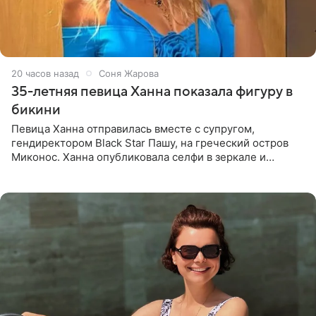
20 часов назад
Соня Жарова
35-летняя певица Ханна показала фигуру в
бикини
Певица Ханна отправилась вместе с супругом,
гендиректором Black Star Пашу, на греческий остров
Миконос. Ханна опубликовала селфи в зеркале и
призналась, что сейчас особенно довольна собой. По
словам певицы, она