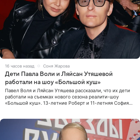
16 часов назад
Соня Жарова
Дети Павла Воли и Ляйсан Утяшевой
работали на шоу «Большой куш»
Павел Воля и Ляйсан Утяшева рассказали, что их дети
работали на съемках нового сезона реалити-шоу
«Большой куш». 13-летние Роберт и 11-летняя София
отправились вместе с родителями в Таиланд и успели
поработать