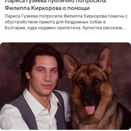
Лариса Гузеева публично попросила
Филиппа Киркорова о помощи
Лариса Гузеева попросила Филиппа Киркорова помочь с
обустройством приюта для бездомных собак в
Болгарии, куда недавно прилетела. Артистка рассказала
о местных волонтерах, которые временно забирают
животных к