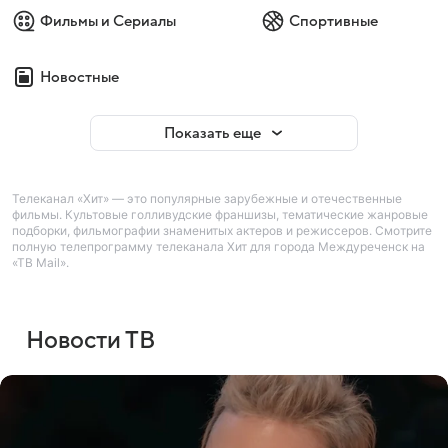
Фильмы и Сериалы
Спортивные
Новостные
Показать еще
Телеканал «Хит» — это популярные зарубежные и отечественные
фильмы. Культовые голливудские франшизы, тематические жанровые
подборки, фильмографии знаменитых актеров и режиссеров. Смотрите
полную телепрограмму телеканала Хит для города Междуреченск на
«ТВ Mail».
Новости ТВ