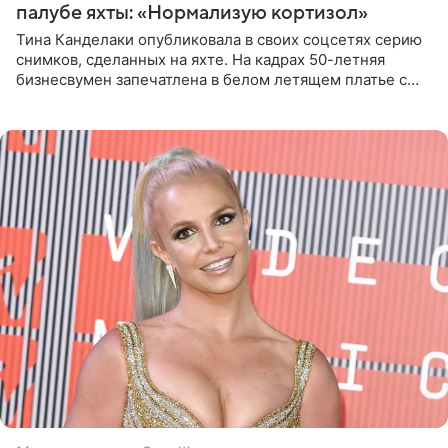
палубе яхты: «Нормализую кортизол»
Тина Канделаки опубликовала в своих соцсетях серию
снимков, сделанных на яхте. На кадрах 50-летняя
бизнесвумен запечатлена в белом летящем платье с
глубокими разрезами на талии. Свой образ Канделаки
дополнила