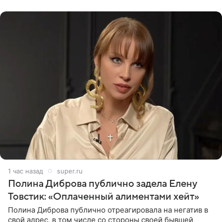
глубин. В
1 час назад
super.ru
Полина Диброва публично задела Елену
Товстик: «Оплаченный алиментами хейт»
Полина Диброва публично отреагировала на негатив в
свой адрес, в том числе со стороны своей бывшей