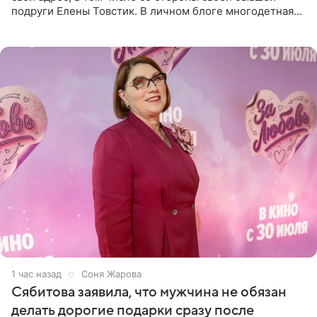
подруги Елены Товстик. В личном блоге многодетная
мама дала понять, что считает экс‑супругу Романа
Товстика
1 час назад
Соня Жарова
Сябитова заявила, что мужчина не обязан
делать дорогие подарки сразу после