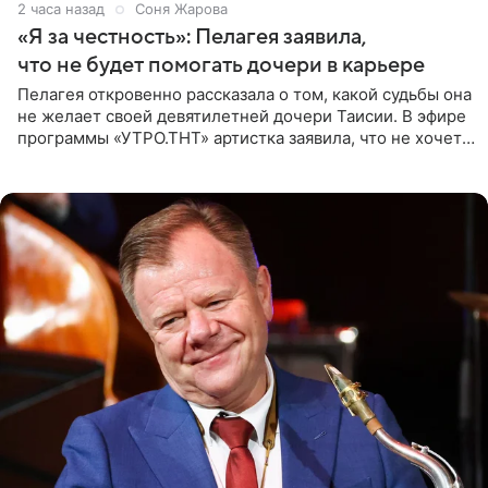
2 часа назад
Соня Жарова
«Я за честность»: Пелагея заявила,
что не будет помогать дочери в карьере
Пелагея откровенно рассказала о том, какой судьбы она
не желает своей девятилетней дочери Таисии. В эфире
программы «УТРО.ТНТ» артистка заявила, что не хочет
для наследницы карьеры исполнительницы. Пелагея