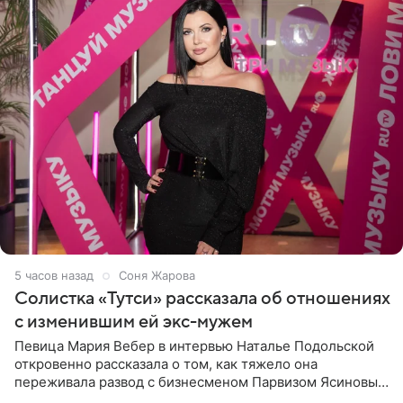
5 часов назад
Соня Жарова
Солистка «Тутси» рассказала об отношениях
с изменившим ей экс-мужем
Певица Мария Вебер в интервью Наталье Подольской
откровенно рассказала о том, как тяжело она
переживала развод с бизнесменом Парвизом Ясиновым.
Артистка призналась, что измена бывшего супруга стала