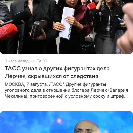
3 часа назад
ТАСС
ТАСС узнал о других фигурантах дела
Лерчек, скрывшихся от следствия
МОСКВА, 7 августа. /ТАСС/. Другие фигуранты
уголовного дела в отношении блогера Лерчек (Валерия
Чекалина), приговоренной к условному сроку и штрафу,
а также ее бывшего супруга и его бывшего бизнес-
партнера,