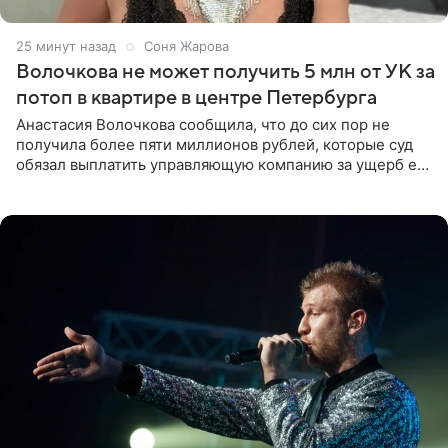
25 минут назад
Соня Жарова
Волочкова не может получить 5 млн от УК за
потоп в квартире в центре Петербурга
Анастасия Волочкова сообщила, что до сих пор не
получила более пяти миллионов рублей, которые суд
обязал выплатить управляющую компанию за ущерб ее
квартире в Санкт-Петербурге. В соцсети артистка
выложила