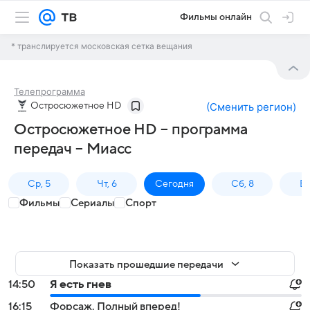
Фильмы онлайн
* транслируется московская сетка вещания
Телепрограмма
Остросюжетное HD
(
Сменить регион
)
Остросюжетное HD – программа
передач – Миасс
Ср, 5
Чт, 6
Сегодня
Сб, 8
Вс
Фильмы
Сериалы
Спорт
Показать прошедшие передачи
14:50
Я есть гнев
16:15
Форсаж. Полный вперед!