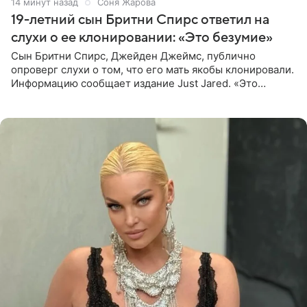
14 минут назад
Соня Жарова
19-летний сын Бритни Спирс ответил на
слухи о ее клонировании: «Это безумие»
Сын Бритни Спирс, Джейден Джеймс, публично
опроверг слухи о том, что его мать якобы клонировали.
Информацию сообщает издание Just Jared. «Это
заставляет меня понять, что многое в СМИ
преувеличено и фальшиво.