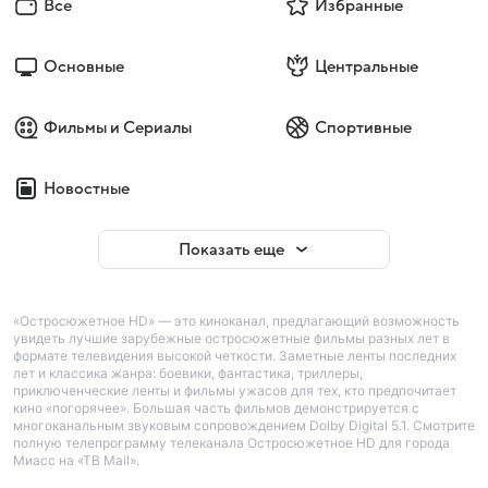
Все
Избранные
Основные
Центральные
Фильмы и Сериалы
Спортивные
Новостные
Показать еще
«Остросюжетное HD» — это киноканал, предлагающий возможность
увидеть лучшие зарубежные остросюжетные фильмы разных лет в
формате телевидения высокой четкости. Заметные ленты последних
лет и классика жанра: боевики, фантастика, триллеры,
приключенческие ленты и фильмы ужасов для тех, кто предпочитает
кино «погорячее». Большая часть фильмов демонстрируется с
многоканальным звуковым сопровождением Dolby Digital 5.1. Смотрите
полную телепрограмму телеканала Остросюжетное HD для города
Миасс на «ТВ Mail».