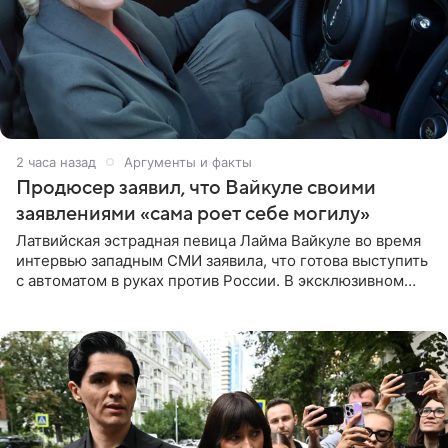
2 часа назад
Аргументы и факты
Продюсер заявил, что Вайкуле своими
заявлениями «сама роет себе могилу»
Латвийская эстрадная певица Лайма Вайкуле во время
интервью западным СМИ заявила, что готова выступить
с автоматом в руках против России. В эксклюзивном
комментарии aif.ru продюсер Сергей Дворцов отметил,
что