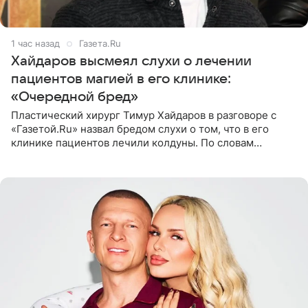
1 час назад
Газета.Ru
Хайдаров высмеял слухи о лечении
пациентов магией в его клинике:
«Очередной бред»
Пластический хирург Тимур Хайдаров в разговоре с
«Газетой.Ru» назвал бредом слухи о том, что в его
клинике пациентов лечили колдуны. По словам
звездного врача, он не понимает, кому нужно
распускать сплетни о