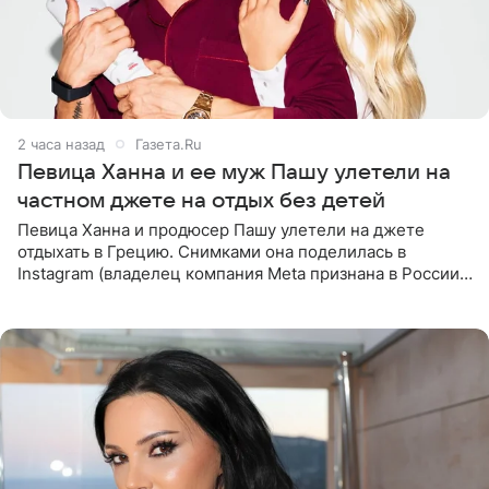
2 часа назад
Газета.Ru
Певица Ханна и ее муж Пашу улетели на
частном джете на отдых без детей
Певица Ханна и продюсер Пашу улетели на джете
отдыхать в Грецию. Снимками она поделилась в
Instagram (владелец компания Meta признана в России
экстремистской и запрещена). Ханна и Пашу показали
серию снимков,