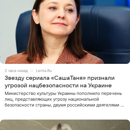
2 часа назад
Lenta.Ru
Звезду сериала «СашаТаня» признали
угрозой нацбезопасности на Украине
Министерство культуры Украины пополнило перечень
лиц, представляющих угрозу национальной
безопасности страны, двумя российскими деятелями —
в список включены актриса Валентина Рубцова,
известная зрителям по