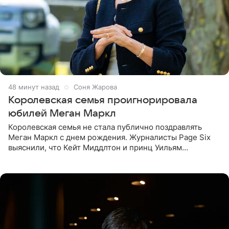
48 минут назад
Соня Жарова
Королевская семья проигнорировала
юбилей Меган Маркл
Королевская семья не стала публично поздравлять
Меган Маркл с днем рождения. Журналисты Page Six
выяснили, что Кейт Миддлтон и принц Уильям
проигнорировали эту дату в своих соцсетях. По словам
экспертов,