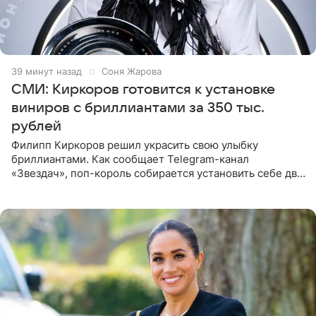
39 минут назад
Соня Жарова
СМИ: Киркоров готовится к установке
виниров с бриллиантами за 350 тыс.
рублей
Филипп Киркоров решил украсить свою улыбку
бриллиантами. Как сообщает Telegram-канал
«Звездач», поп-король собирается установить себе два
винира с драгоценной огранкой. Сумма, которую артист
готов выложить за