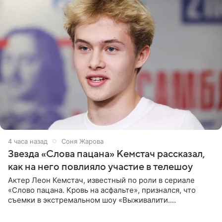
4 часа назад
Соня Жарова
Звезда «Слова пацана» Кемстач рассказал,
как на него повлияло участие в телешоу
Актер Леон Кемстач, известный по роли в сериале
«Слово пацана. Кровь на асфальте», признался, что
съемки в экстремальном шоу «Выживалити.
Наследники» кардинально повлияли на его образ жизни.
Подробностями он