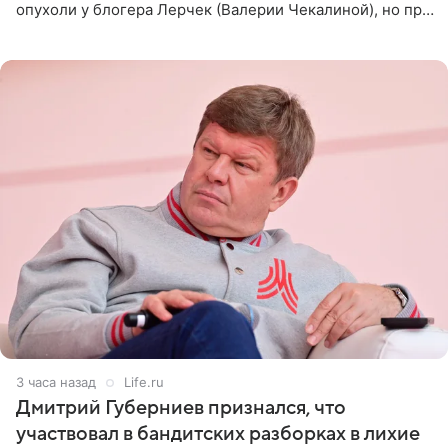
опухоли у блогера Лерчек (Валерии Чекалиной), но при
оперативном возобновлении лечения ущерб здоровью
не критичен,
3 часа назад
Life.ru
Дмитрий Губерниев признался, что
участвовал в бандитских разборках в лихие