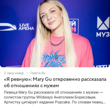
2 часа назад
Газета.Ru
«Я ревную»: Mary Gu откровенно рассказала
об отношениях с мужем
Певица Mary Gu рассказала об отношениях с мужем —
солистом группы Wildways Анатолием Борисовым.
Артистку цитирует издание Popcake. По словам певицы,
залог любви — это принять недостатки другого