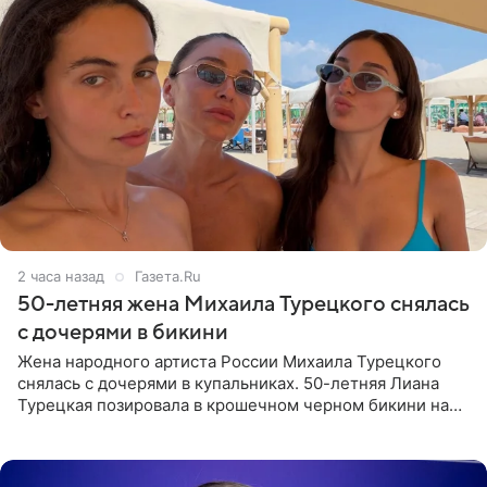
2 часа назад
Газета.Ru
50-летняя жена Михаила Турецкого снялась
с дочерями в бикини
Жена народного артиста России Михаила Турецкого
снялась с дочерями в купальниках. 50-летняя Лиана
Турецкая позировала в крошечном черном бикини на
пляже в Италии. Ее старшая дочь Сарина для отдыха
выбрала бандо