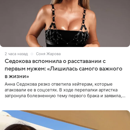
2 часа назад
Соня Жарова
Седокова вспомнила о расставании с
первым мужем: «Лишилась самого важного
в жизни»
Анна Седокова резко ответила хейтерам, которые
атаковали ее в соцсетях. В ходе перепалки артистка
затронула болезненную тему первого брака и заявила,
что чужие судьбы — не ее зона ответственности. От
Валентина