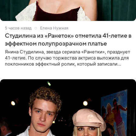
5 часов назад
Елена Нужная
Студилина из «Ранеток» отметила 41-летие в
эффектном полупрозрачном платье
Янина Студилина, звезда сериала «Ранетки», празднует
41-летие. По случаю торжества актриса выложила для
поклонников эффектный ролик, который записали
прошлой ночью. В кадре артистка предстала в
вечернем