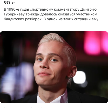
90-е
В 1990-е годы спортивному комментатору Дмитрию
Губерниеву трижды довелось оказаться участником
бандитских разборок. В одной из таких ситуаций ему
выдали тяжелый предмет и приказали вступить в драку,
однако он