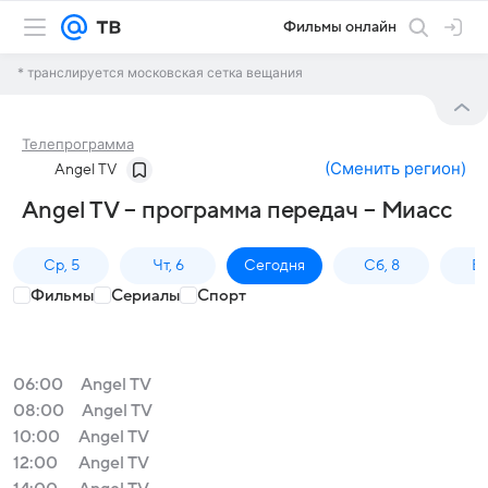
Фильмы онлайн
* транслируется московская сетка вещания
Телепрограмма
(
Сменить регион
)
Angel TV
Angel TV – программа передач – Миасс
Ср, 5
Чт, 6
Сегодня
Сб, 8
Вс
Фильмы
Сериалы
Спорт
06:00
Angel TV
08:00
Angel TV
10:00
Angel TV
12:00
Angel TV