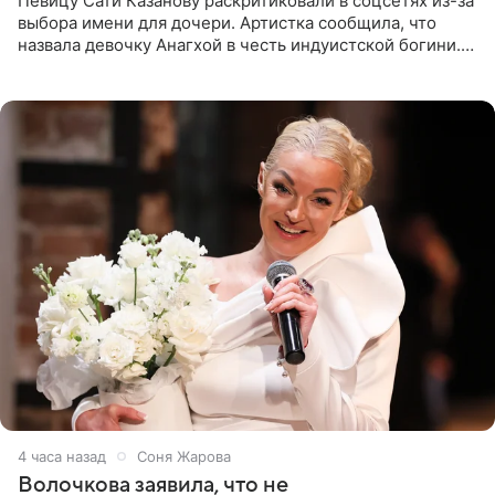
Певицу Сати Казанову раскритиковали в соцсетях из-за
выбора имени для дочери. Артистка сообщила, что
назвала девочку Анагхой в честь индуистской богини.
При этом исполнительница скрывала это имя от
поклонников
4 часа назад
Соня Жарова
Волочкова заявила, что не