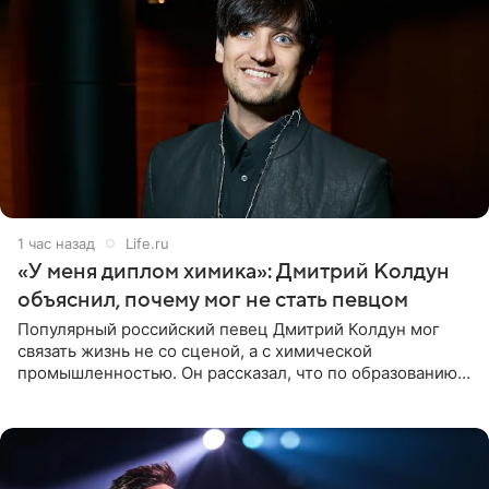
1 час назад
Life.ru
«У меня диплом химика»: Дмитрий Колдун
объяснил, почему мог не стать певцом
Популярный российский певец Дмитрий Колдун мог
связать жизнь не со сценой, а с химической
промышленностью. Он рассказал, что по образованию
является специалистом по полимерным материалам и
до начала музыкальной