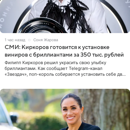
1 час назад
Соня Жарова
СМИ: Киркоров готовится к установке
виниров с бриллиантами за 350 тыс. рублей
Филипп Киркоров решил украсить свою улыбку
бриллиантами. Как сообщает Telegram-канал
«Звездач», поп-король собирается установить себе два
винира с драгоценной огранкой. Сумма, которую артист
готов выложить за