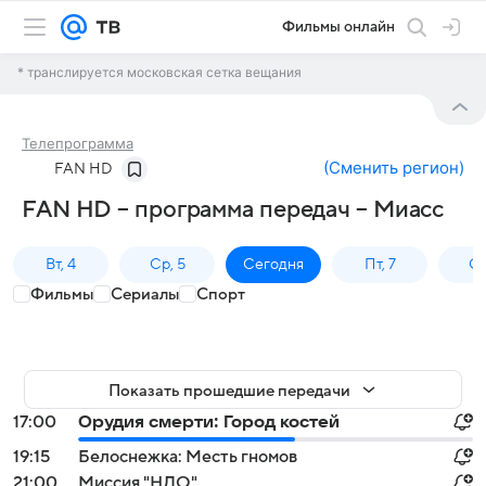
Фильмы онлайн
* транслируется московская сетка вещания
Телепрограмма
(
Сменить регион
)
FAN HD
FAN HD – программа передач – Миасс
Вт, 4
Ср, 5
Сегодня
Пт, 7
Сб
Фильмы
Сериалы
Спорт
Показать прошедшие передачи
17:00
Орудия смерти: Город костей
19:15
Белоснежка: Месть гномов
21:00
Миссия "НЛО"