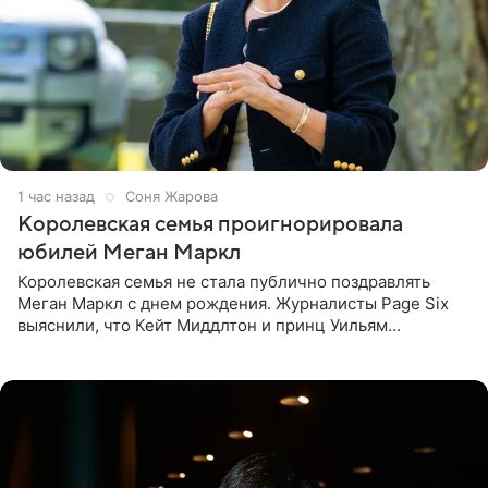
1 час назад
Соня Жарова
Королевская семья проигнорировала
юбилей Меган Маркл
Королевская семья не стала публично поздравлять
Меган Маркл с днем рождения. Журналисты Page Six
выяснили, что Кейт Миддлтон и принц Уильям
проигнорировали эту дату в своих соцсетях. По словам
экспертов,