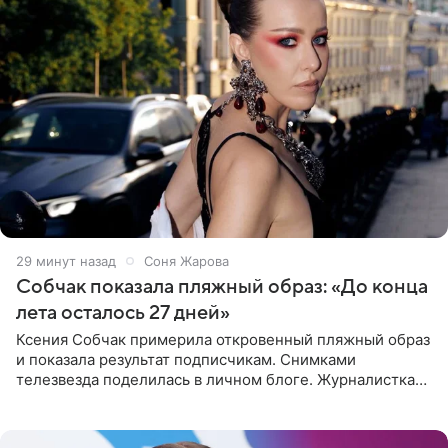
29 минут назад
Соня Жарова
Собчак показала пляжный образ: «До конца
лета осталось 27 дней»
Ксения Собчак примерила откровенный пляжный образ
и показала результат подписчикам. Снимками
телезвезда поделилась в личном блоге. Журналистка
сейчас отдыхает за рубежом. На свежем кадре Собчак
запечатлена в