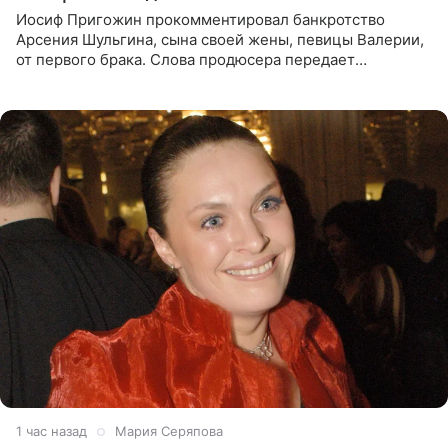
Иосиф Пригожин прокомментировал банкротство
Арсения Шульгина, сына своей жены, певицы Валерии,
от первого брака. Слова продюсера передает
«СтарХит». Пригожин признался, что не лезет в дела
взрослых детей, и
1 час назад
Мария Серяпова