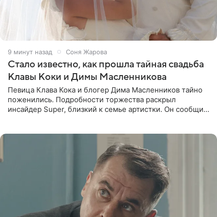
9 минут назад
Соня Жарова
Стало известно, как прошла тайная свадьба
Клавы Коки и Димы Масленникова
Певица Клава Кока и блогер Дима Масленников тайно
поженились. Подробности торжества раскрыл
инсайдер Super, близкий к семье артистки. Он сообщил,
что отец невесты остался в полном восторге от
праздника.