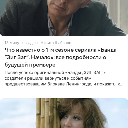
13 минут назад
Никита Шабанов
Что известно о 1-м сезоне сериала «Банда
“Зиг Заг”. Начало»: все подробности о
будущей премьере
После успеха оригинальной «Банды „ЗИГ ЗАГ“»
создатели решили вернуться к событиям,
предшествовавшим блокаде Ленинграда, и показать, как
появилась преступная группировка, ставшая одной из
главных угроз для