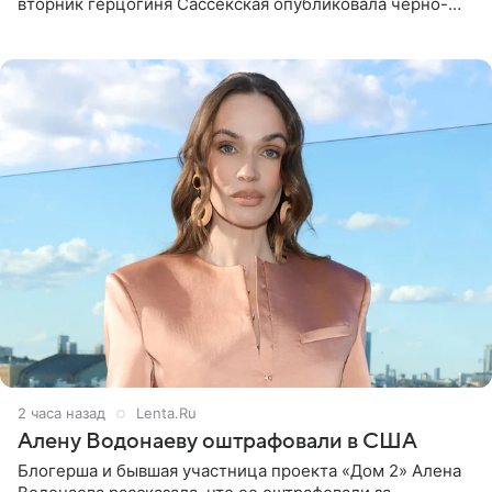
вторник герцогиня Сассекская опубликовала черно-
белую фотографию, на которой она прыгает в бассейн с
воздушными
2 часа назад
Lenta.Ru
Алену Водонаеву оштрафовали в США
Блогерша и бывшая участница проекта «Дом 2» Алена