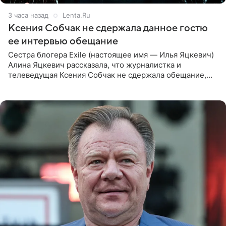
3 часа назад
Lenta.Ru
Ксения Собчак не сдержала данное гостю
ее интервью обещание
Сестра блогера Exile (настоящее имя — Илья Яцкевич)
Алина Яцкевич рассказала, что журналистка и
телеведущая Ксения Собчак не сдержала обещание,
которое дала ему во время интервью с ним. Об этом она
заявила в