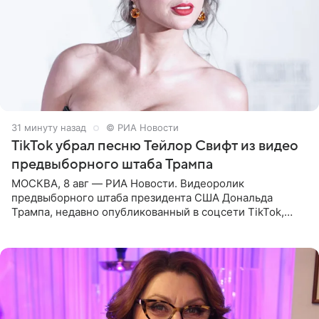
31 минуту назад
© РИА Новости
TikTok убрал песню Тейлор Свифт из видео
предвыборного штаба Трампа
МОСКВА, 8 авг — РИА Новости. Видеоролик
предвыборного штаба президента США Дональда
Трампа, недавно опубликованный в соцсети TikTok,
остался без звуковой дорожки в виде песни August
(«Август») американской