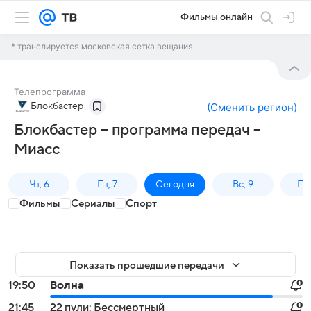
Фильмы онлайн
* транслируется московская сетка вещания
Телепрограмма
Блокбастер
(
Сменить регион
)
Блокбастер – программа передач –
Миасс
Чт, 6
Пт, 7
Сегодня
Вс, 9
Пн,
Фильмы
Сериалы
Спорт
Показать прошедшие передачи
19:50
Волна
21:45
22 пули: Бессмертный