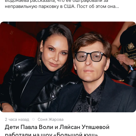
Водонаева рассказала, что ее оштрафовали за
неправильную парковку в США. Пост об этом она
опубликовала в своем Telegram-канале. Она заявила,
что во время отдыха
2 часа назад
Соня Жарова
Дети Павла Воли и Ляйсан Утяшевой
работали на шоу «Большой куш»