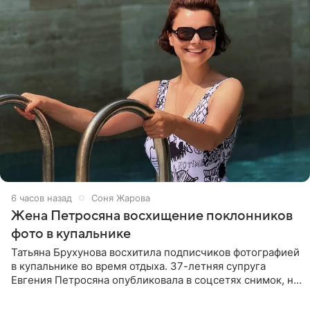
6 часов назад
Соня Жарова
Жена Петросяна восхищение поклонников
фото в купальнике
Татьяна Брухунова восхитила подписчиков фотографией
в купальнике во время отдыха. 37-летняя супруга
Евгения Петросяна опубликовала в соцсетях снимок, на
котором позирует у бассейна в белоснежном монокини
с