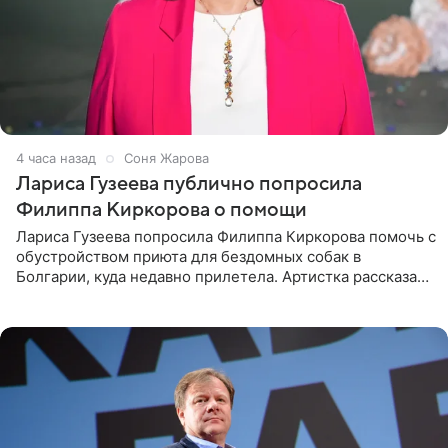
4 часа назад
Соня Жарова
Лариса Гузеева публично попросила
Филиппа Киркорова о помощи
Лариса Гузеева попросила Филиппа Киркорова помочь с
обустройством приюта для бездомных собак в
Болгарии, куда недавно прилетела. Артистка рассказала
о местных волонтерах, которые временно забирают
животных к