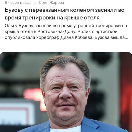
8 часов назад
Соня Жарова
Бузову с перевязанным коленом засняли во
время тренировки на крыше отеля
Ольгу Бузову засняли во время утренней тренировки на
крыше отеля в Ростове-на-Дону. Ролик с артисткой
опубликовала хореограф Диана Кобзева. Бузова вышла
на занятие спортом в 32-градусную жару ранним утром,