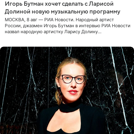
Игорь Бутман хочет сделать с Ларисой
Долиной новую музыкальную программу
МОСКВА, 8 авг — РИА Новости. Народный артист
России, джазмен Игорь Бутман в интервью РИА Новости
назвал народную артистку Ларису Долину
великолепной певицей и рассказал о желании сделать с
ней новую совместную