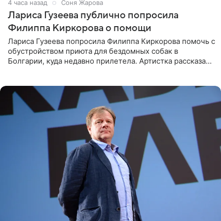
4 часа назад
Соня Жарова
Лариса Гузеева публично попросила
Филиппа Киркорова о помощи
Лариса Гузеева попросила Филиппа Киркорова помочь с
обустройством приюта для бездомных собак в
Болгарии, куда недавно прилетела. Артистка рассказала
о местных волонтерах, которые временно забирают
животных к