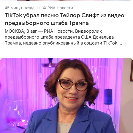
45 минут назад
© РИА Новости
TikTok убрал песню Тейлор Свифт из видео
предвыборного штаба Трампа
МОСКВА, 8 авг — РИА Новости. Видеоролик
предвыборного штаба президента США Дональда
Трампа, недавно опубликованный в соцсети TikTok,
остался без звуковой дорожки в виде песни August
(«Август») американской