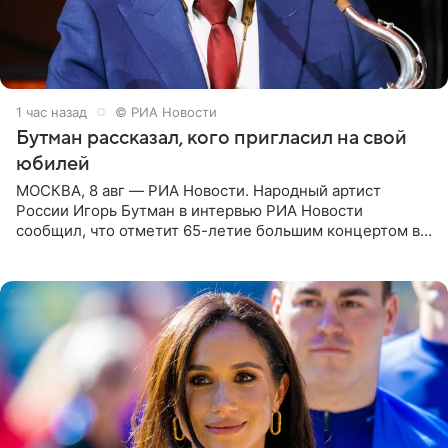
1 час назад
© РИА Новости
Бутман рассказал, кого пригласил на свой
юбилей
МОСКВА, 8 авг — РИА Новости. Народный артист
России Игорь Бутман в интервью РИА Новости
сообщил, что отметит 65-летие большим концертом в
Кремлевском дворце, а вместе с ним на сцену выйдут
его друзья —