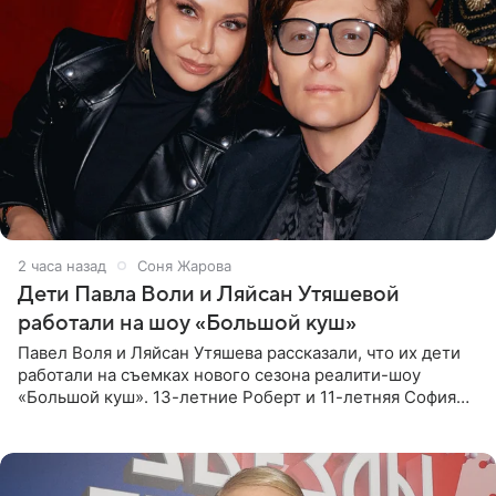
2 часа назад
Соня Жарова
Дети Павла Воли и Ляйсан Утяшевой
работали на шоу «Большой куш»
Павел Воля и Ляйсан Утяшева рассказали, что их дети
работали на съемках нового сезона реалити-шоу
«Большой куш». 13-летние Роберт и 11-летняя София
отправились вместе с родителями в Таиланд и успели
поработать