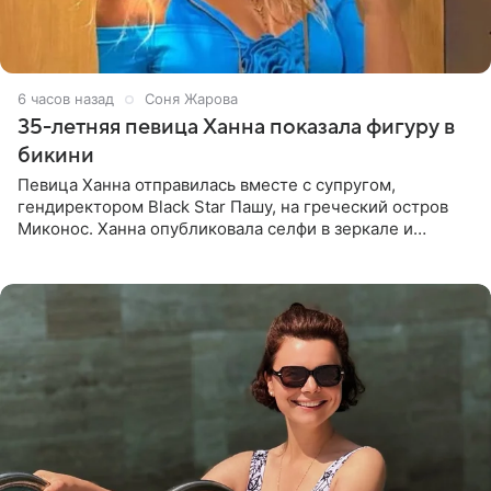
6 часов назад
Соня Жарова
35-летняя певица Ханна показала фигуру в
бикини
Певица Ханна отправилась вместе с супругом,
гендиректором Black Star Пашу, на греческий остров
Миконос. Ханна опубликовала селфи в зеркале и
призналась, что сейчас особенно довольна собой. По
словам певицы, она