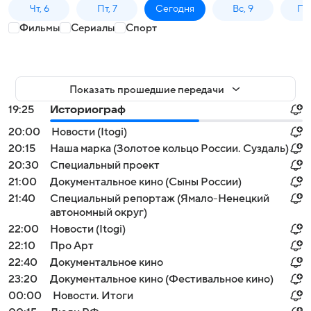
Чт, 6
Пт, 7
Сегодня
Вс, 9
Пн,
Фильмы
Сериалы
Спорт
Показать прошедшие передачи
19:25
Историограф
20:00
Новости (Itogi)
20:15
Наша марка (Золотое кольцо России. Суздаль)
20:30
Специальный проект
21:00
Документальное кино (Сыны России)
21:40
Специальный репортаж (Ямало-Ненецкий
автономный округ)
22:00
Новости (Itogi)
22:10
Про Арт
22:40
Документальное кино
23:20
Документальное кино (Фестивальное кино)
00:00
Новости. Итоги