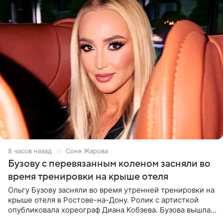
8 часов назад
Соня Жарова
Бузову с перевязанным коленом засняли во
время тренировки на крыше отеля
Ольгу Бузову засняли во время утренней тренировки на
крыше отеля в Ростове-на-Дону. Ролик с артисткой
опубликовала хореограф Диана Кобзева. Бузова вышла
на занятие спортом в 32-градусную жару ранним утром,