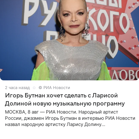
2 часа назад
© РИА Новости
Игорь Бутман хочет сделать с Ларисой
Долиной новую музыкальную программу
МОСКВА, 8 авг — РИА Новости. Народный артист
России, джазмен Игорь Бутман в интервью РИА Новости
назвал народную артистку Ларису Долину
великолепной певицей и рассказал о желании сделать с
ней новую совместную