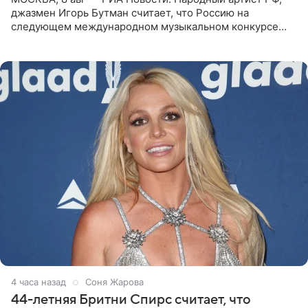
джазмен Игорь Бутман считает, что Россию на
следующем международном музыкальном конкурсе
«Интервидение» могла бы представить молодая певица
Варвара Убель, так
4 часа назад
Соня Жарова
44-летняя Бритни Спирс считает, что