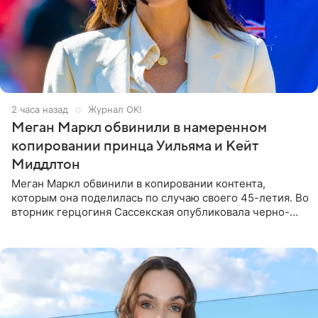
2 часа назад
Журнал OK!
Меган Маркл обвинили в намеренном
копировании принца Уильяма и Кейт
Миддлтон
Меган Маркл обвинили в копировании контента,
которым она поделилась по случаю своего 45-летия. Во
вторник герцогиня Сассекская опубликовала черно-
белую фотографию, на которой она прыгает в бассейн с
воздушными