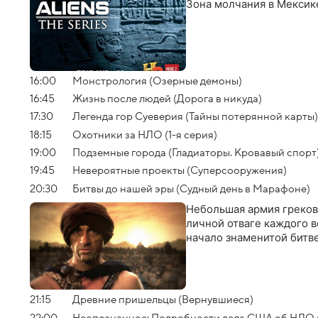
Зона молчания в Мексик
16:00
Монстрология (Озерные демоны)
16:45
Жизнь после людей (Дорога в никуда)
17:30
Легенда гор Суеверия (Тайны потерянной карты)
18:15
Охотники за НЛО (1-я серия)
19:00
Подземные города (Гладиаторы. Кровавый спорт
19:45
Невероятные проекты (Суперсооружения)
20:30
Битвы до нашей эры (Судный день в Марафоне)
Небольшая армия греков
личной отваге каждого 
начало знаменитой битв
21:15
Древние пришельцы (Вернувшиеся)
22:00
Неопознанное: Подробности дела США об НЛО 