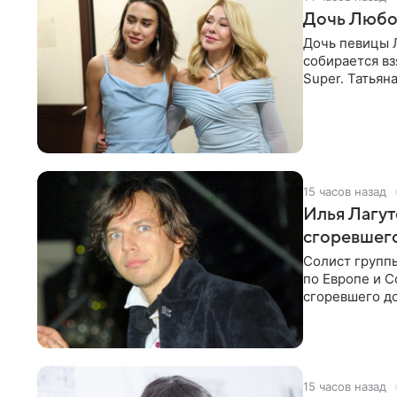
Дочь Любо
Дочь певицы Л
собирается вз
Super. Татьян
поскольку им
15 часов назад
Илья Лагут
сгоревшег
Солист групп
по Европе и 
сгоревшего до
Shot. В рамка
15 часов назад