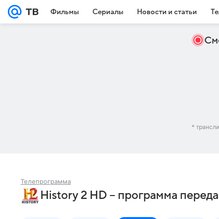
Фильмы
Сериалы
Новости и статьи
Те
См
* трансл
Телепрограмма
History 2 HD – программа перед