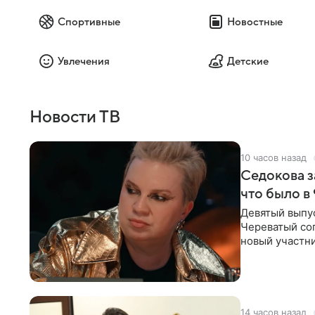
Спортивные
Новостные
Увлечения
Детские
Новости ТВ
10 часов назад
Седокова з
что было в
Девятый выпус
Череватый сог
новый участни
давлением.
14 часов назад