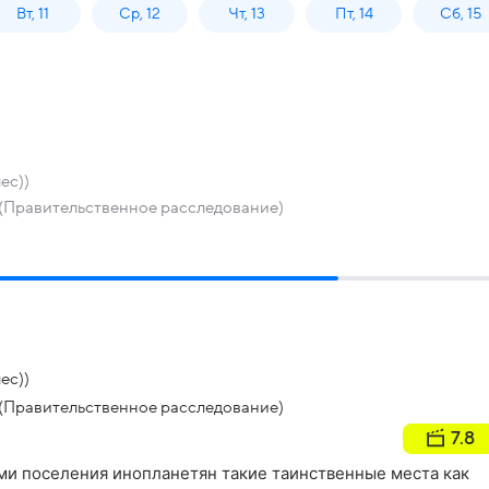
Вт, 11
Ср, 12
Чт, 13
Пт, 14
Сб, 15
ес))
(Правительственное расследование)
ес))
(Правительственное расследование)
7.8
ми поселения инопланетян такие таинственные места как