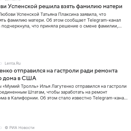
ви Успенской решила взять фамилию матери
юбови Успенской Татьяна Плаксина заявила, что
ять фамилию матери. Об этом сообщает Telegram-канал
а подчеркнула, что приняла решение о смене фамилии,
енно от
Lenta.Ru
енко отправился на гастроли ради ремонта
о дома в США
ы «Мумий Тролль» Илья Лагутенко отправился на гастроли
Соединенным Штатам, чтобы заработать на ремонт
ма в Калифорнии. Об этом стало известно Telegram-каналу
х
© РИА Новости