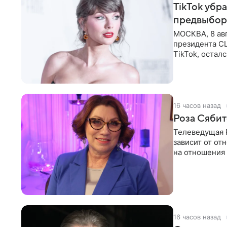
TikTok убр
предвыбор
МОСКВА, 8 ав
президента С
TikTok, остал
американской
16 часов назад
Роза Сябит
Телеведущая Р
зависит от о
на отношения
канала на
16 часов назад