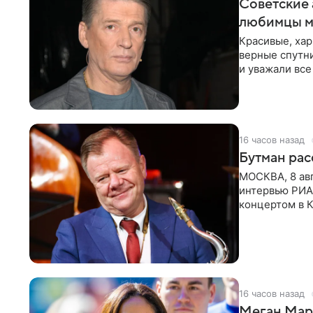
Советские 
любимцы м
Красивые, ха
верные спутни
и уважали все
в
16 часов назад
Бутман рас
МОСКВА, 8 ав
интервью РИА
концертом в К
друзья —
16 часов назад
Меган Мар