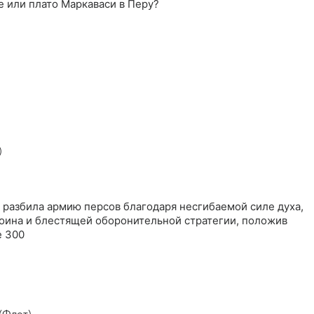
е или плато Маркаваси в Перу?
)
 разбила армию персов благодаря несгибаемой силе духа,
воина и блестящей оборонительной стратегии, положив
е 300
(Флот)