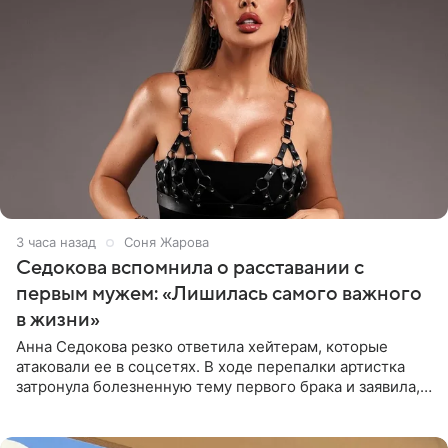
3 часа назад
Соня Жарова
Седокова вспомнила о расставании с
первым мужем: «Лишилась самого важного
в жизни»
Анна Седокова резко ответила хейтерам, которые
атаковали ее в соцсетях. В ходе перепалки артистка
затронула болезненную тему первого брака и заявила,
что чужие судьбы — не ее зона ответственности. От
Валентина