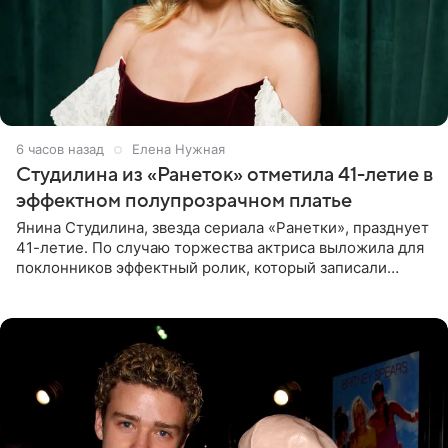
6 часов назад
Елена Нужная
Студилина из «Ранеток» отметила 41-летие в
эффектном полупрозрачном платье
Янина Студилина, звезда сериала «Ранетки», празднует
41-летие. По случаю торжества актриса выложила для
поклонников эффектный ролик, который записали
прошлой ночью. В кадре артистка предстала в
вечернем