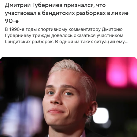
Дмитрий Губерниев признался, что
участвовал в бандитских разборках в лихие
90-е
В 1990-е годы спортивному комментатору Дмитрию
Губерниеву трижды довелось оказаться участником
бандитских разборок. В одной из таких ситуаций ему
выдали тяжелый предмет и приказали вступить в драку,
однако он