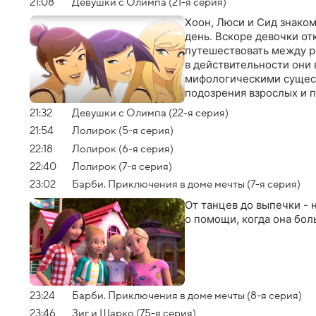
21:08
Девушки с Олимпа (21-я серия)
Хоон, Люси и Сид знаком
день. Вскоре девочки от
путешествовать между р
в действительности они
мифологическими существ
подозрения взрослых и 
21:32
Девушки с Олимпа (22-я серия)
21:54
Лолирок (5-я серия)
22:18
Лолирок (6-я серия)
22:40
Лолирок (7-я серия)
23:02
Барби. Приключения в доме мечты (7-я серия)
От танцев до выпечки - 
о помощи, когда она бол
23:24
Барби. Приключения в доме мечты (8-я серия)
23:46
Зиг и Шарко (75-я серия)