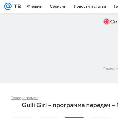
Фильмы
Сериалы
Новости и статьи
Те
См
* трансл
Телепрограмма
Gulli Girl – программа передач 