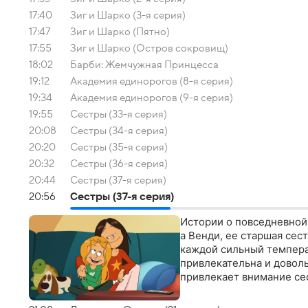
17:40
Зиг и Шарко (3-я серия)
17:47
Зиг и Шарко (Пятно)
17:55
Зиг и Шарко (Остров сокровищ)
18:02
Барби: Жемчужная Принцесса
19:12
Академия единорогов (8-я серия)
19:34
Академия единорогов (9-я серия)
19:55
Сестры (33-я серия)
20:08
Сестры (34-я серия)
20:20
Сестры (35-я серия)
20:32
Сестры (36-я серия)
20:44
Сестры (37-я серия)
20:56
Сестры (37-я серия)
Истории о повседневной 
а Венди, ее старшая сес
каждой сильный темперам
привлекательна и доволь
привлекает внимание се