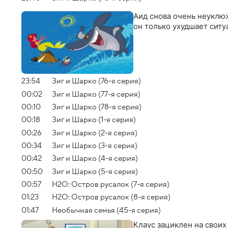
Аид снова очень неуклюж
он только ухудшает ситу
23:54
Зиг и Шарко (76-я серия)
00:02
Зиг и Шарко (77-я серия)
00:10
Зиг и Шарко (78-я серия)
00:18
Зиг и Шарко (1-я серия)
00:26
Зиг и Шарко (2-я серия)
00:34
Зиг и Шарко (3-я серия)
00:42
Зиг и Шарко (4-я серия)
00:50
Зиг и Шарко (5-я серия)
00:57
H2O: Остров русалок (7-я серия)
01:23
H2O: Остров русалок (8-я серия)
01:47
Необычная семья (45-я серия)
Клаус зациклен на своих 