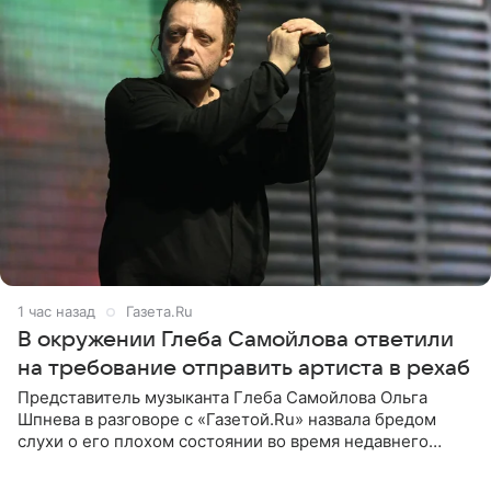
1 час назад
Газета.Ru
В окружении Глеба Самойлова ответили
на требование отправить артиста в рехаб
Представитель музыканта Глеба Самойлова Ольга
Шпнева в разговоре с «Газетой.Ru» назвала бредом
слухи о его плохом состоянии во время недавнего
концерта. Она заявила, что негативные комментарии
являются заказной