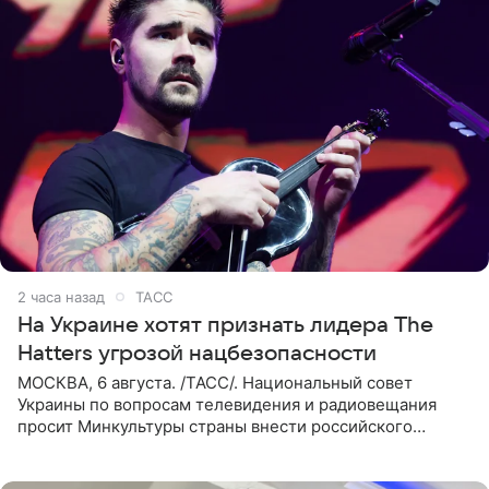
2 часа назад
ТАСС
На Украине хотят признать лидера The
Hatters угрозой нацбезопасности
МОСКВА, 6 августа. /ТАСС/. Национальный совет
Украины по вопросам телевидения и радиовещания
просит Минкультуры страны внести российского
музыканта, лидера группы The Hatters Юрия Музыченко
в список лиц,