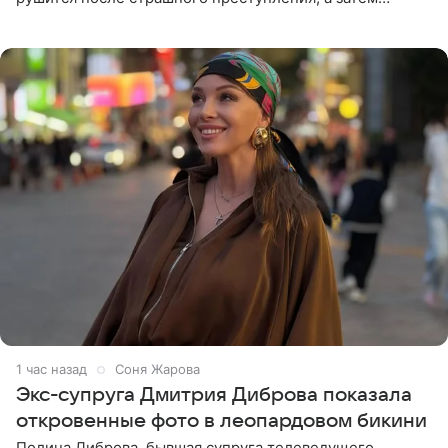
девушке приходится столкнуться с предательством,
вынужденным
1 час назад
Соня Жарова
Экс-супруга Дмитрия Диброва показала
откровенные фото в леопардовом бикини
Полина Диброва, бывшая супруга телеведущего