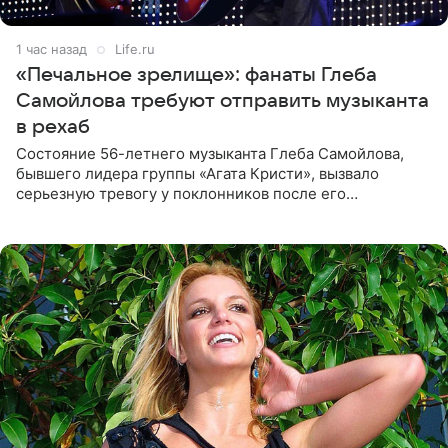
1 час назад
Life.ru
«Печальное зрелище»: фанаты Глеба
Самойлова требуют отправить музыканта
в рехаб
Состояние 56-летнего музыканта Глеба Самойлова,
бывшего лидера группы «Агата Кристи», вызвало
серьезную тревогу у поклонников после его
выступления в Москве. Пользователи соцсетей назвали
происходящее на сцене