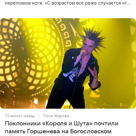
переломом ноги. «С возрастом все реже случается что-
то впервые. Но у меня случилась необычная
“премьера”. Впервые в
13 минут назад
Соня Жарова
Поклонники «Короля и Шута» почтили
память Горшенева на Богословском