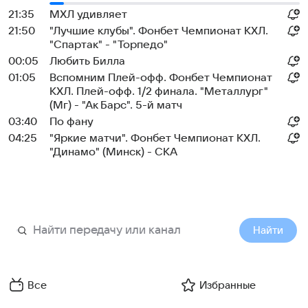
21:35
МХЛ удивляет
21:50
"Лучшие клубы". Фонбет Чемпионат КХЛ.
"Спартак" - "Торпедо"
00:05
Любить Билла
01:05
Вспомним Плей-офф. Фонбет Чемпионат
КХЛ. Плей-офф. 1/2 финала. "Металлург"
(Мг) - "Ак Барс". 5-й матч
03:40
По фану
04:25
"Яркие матчи". Фонбет Чемпионат КХЛ.
"Динамо" (Минск) - СКА
Найти
Все
Избранные