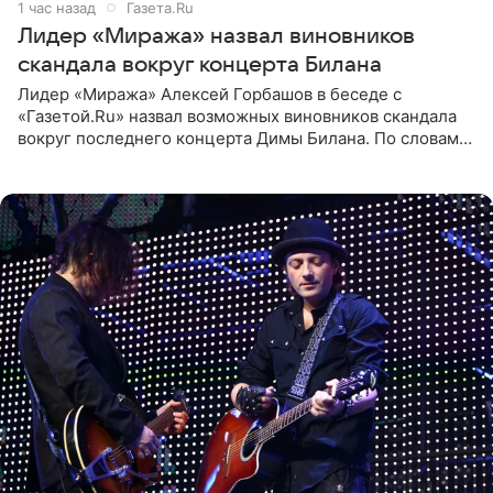
1 час назад
Газета.Ru
Лидер «Миража» назвал виновников
скандала вокруг концерта Билана
Лидер «Миража» Алексей Горбашов в беседе с
«Газетой.Ru» назвал возможных виновников скандала
вокруг последнего концерта Димы Билана. По словам
Горбашова, продумать нюансы сцены, не устроившей
зрителей, должны