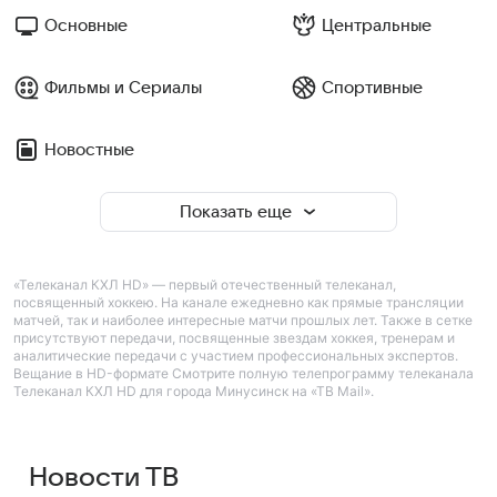
Основные
Центральные
Фильмы и Сериалы
Спортивные
Новостные
Показать еще
«Телеканал КХЛ HD» — первый отечественный телеканал,
посвященный хоккею. На канале ежедневно как прямые трансляции
матчей, так и наиболее интересные матчи прошлых лет. Также в сетке
присутствуют передачи, посвященные звездам хоккея, тренерам и
аналитические передачи с участием профессиональных экспертов.
Вещание в HD-формате Смотрите полную телепрограмму телеканала
Телеканал КХЛ HD для города Минусинск на «ТВ Mail».
Новости ТВ