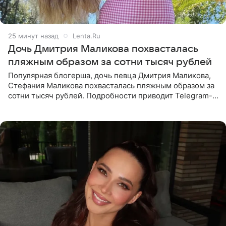
25 минут назад
Lenta.Ru
Дочь Дмитрия Маликова похвасталась
пляжным образом за сотни тысяч рублей
Популярная блогерша, дочь певца Дмитрия Маликова,
Стефания Маликова похвасталась пляжным образом за
сотни тысяч рублей. Подробности приводит Telegram-
канал «Звездач». Редакторы канала обратили внимание
на