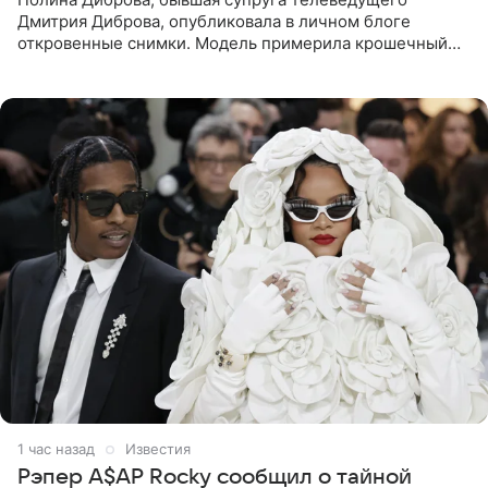
Дмитрия Диброва, опубликовала в личном блоге
откровенные снимки. Модель примерила крошечный
бикини с леопардовым принтом и устроила фотосессию
в гардеробной. В
1 час назад
Известия
Рэпер A$AP Rocky сообщил о тайной