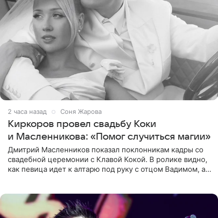
2 часа назад
Соня Жарова
Киркоров провел свадьбу Коки
и Масленникова: «Помог случиться магии»
Дмитрий Масленников показал поклонникам кадры со
свадебной церемонии с Клавой Кокой. В ролике видно,
как певица идет к алтарю под руку с отцом Вадимом, а у
алтаря ее ждут жених и Филипп Киркоров. Именно