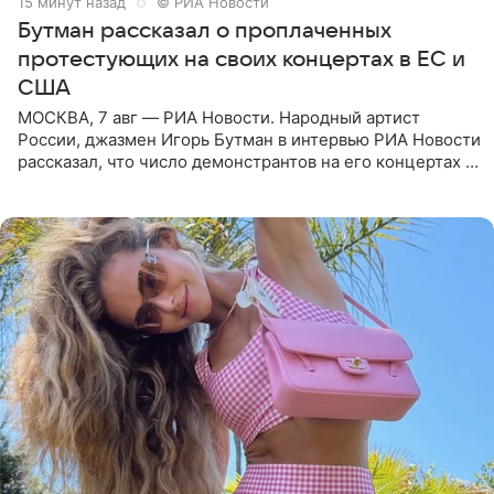
15 минут назад
© РИА Новости
Бутман рассказал о проплаченных
протестующих на своих концертах в ЕС и
США
МОСКВА, 7 авг — РИА Новости. Народный артист
России, джазмен Игорь Бутман в интервью РИА Новости
рассказал, что число демонстрантов на его концертах в
Европе и США росло с 2014 года, и многие из
протестующих,