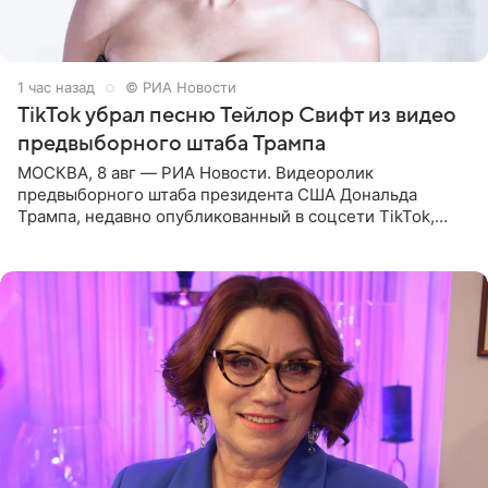
1 час назад
© РИА Новости
TikTok убрал песню Тейлор Свифт из видео
предвыборного штаба Трампа
МОСКВА, 8 авг — РИА Новости. Видеоролик
предвыборного штаба президента США Дональда
Трампа, недавно опубликованный в соцсети TikTok,
остался без звуковой дорожки в виде песни August
(«Август») американской