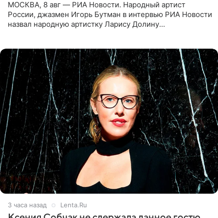
МОСКВА, 8 авг — РИА Новости. Народный артист
России, джазмен Игорь Бутман в интервью РИА Новости
назвал народную артистку Ларису Долину
великолепной певицей и рассказал о желании сделать с
ней новую совместную
4 часа назад
Lenta.Ru
Ксения Собчак не сдержала данное гостю