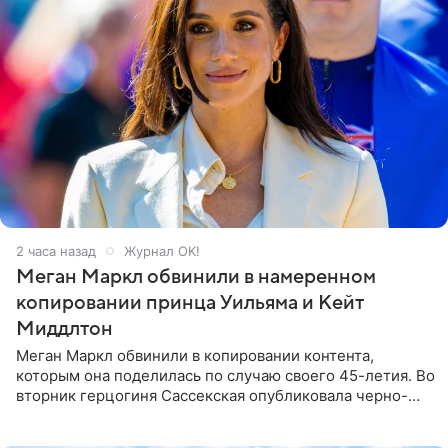
2 часа назад
Журнал OK!
Меган Маркл обвинили в намеренном
копировании принца Уильяма и Кейт
Миддлтон
Меган Маркл обвинили в копировании контента,
которым она поделилась по случаю своего 45-летия. Во
вторник герцогиня Сассекская опубликовала черно-
белую фотографию, на которой она прыгает в бассейн с
воздушными