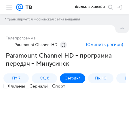
Фильмы онлайн
* транслируется московская сетка вещания
Телепрограмма
(
Сменить регион
)
Paramount Channel HD
Paramount Channel HD – программа
передач – Минусинск
Пт, 7
Сб, 8
Сегодня
Пн, 10
Вт,
Фильмы
Сериалы
Спорт