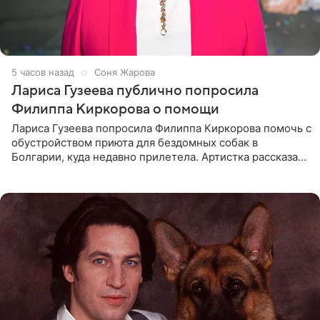
5 часов назад
Соня Жарова
Лариса Гузеева публично попросила
Филиппа Киркорова о помощи
Лариса Гузеева попросила Филиппа Киркорова помочь с
обустройством приюта для бездомных собак в
Болгарии, куда недавно прилетела. Артистка рассказала
о местных волонтерах, которые временно забирают
животных к