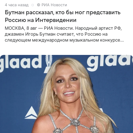
4 часа назад
© РИА Новости
Бутман рассказал, кто бы мог представить
Россию на Интервидении
МОСКВА, 8 авг — РИА Новости. Народный артист РФ,
джазмен Игорь Бутман считает, что Россию на
следующем международном музыкальном конкурсе
«Интервидение» могла бы представить молодая певица
Варвара Убель, так