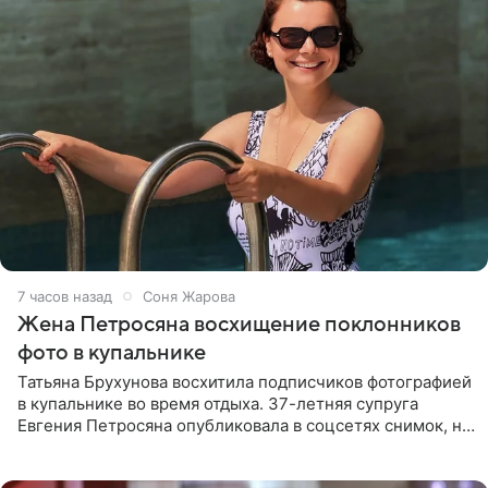
7 часов назад
Соня Жарова
Жена Петросяна восхищение поклонников
фото в купальнике
Татьяна Брухунова восхитила подписчиков фотографией
в купальнике во время отдыха. 37-летняя супруга
Евгения Петросяна опубликовала в соцсетях снимок, на
котором позирует у бассейна в белоснежном монокини
с