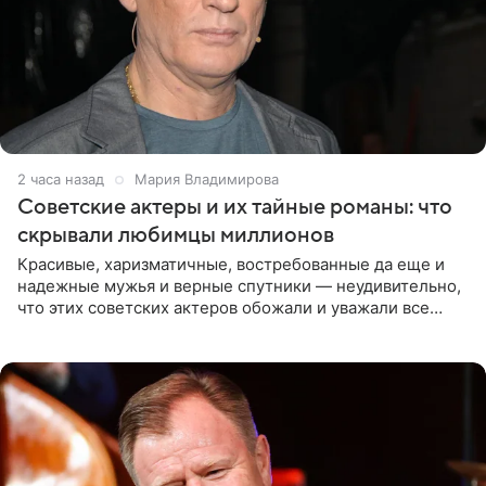
2 часа назад
Мария Владимирова
Советские актеры и их тайные романы: что
скрывали любимцы миллионов
Красивые, харизматичные, востребованные да еще и
надежные мужья и верные спутники — неудивительно,
что этих советских актеров обожали и уважали все
женщины большой страны, и наверняка не раз ставили
их в