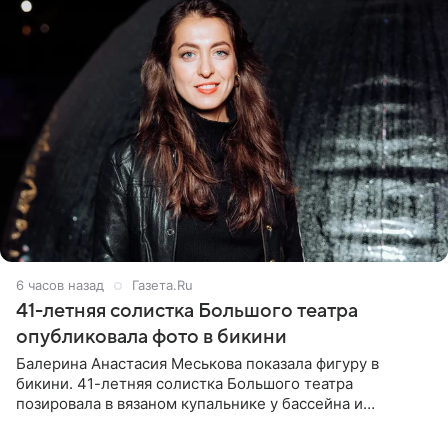
6 часов назад
Газета.Ru
41-летняя солистка Большого театра
опубликовала фото в бикини
Балерина Анастасия Меськова показала фигуру в
бикини. 41-летняя солистка Большого театра
позировала в вязаном купальнике у бассейна и
опубликовала фото в личном блоге. Артистка
поделилась кадрами с отдыха за