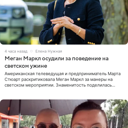
4 часа назад
Елена Нужная
Меган Маркл осудили за поведение на
светском ужине
Американская телеведущая и предприниматель Марта
Стюарт раскритиковала Меган Маркл за манеры на
светском мероприятии. Знаменитость поделилась
деталями личной встречи с герцогиней Сассекской,
пишет PageSix. По