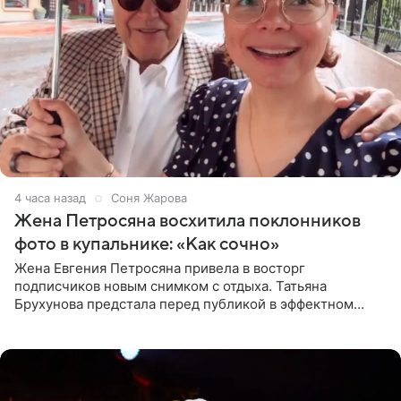
4 часа назад
Соня Жарова
Жена Петросяна восхитила поклонников
фото в купальнике: «Как сочно»
Жена Евгения Петросяна привела в восторг
подписчиков новым снимком с отдыха. Татьяна
Брухунова предстала перед публикой в эффектном
черно-сиреневом монокини, позируя прямо в бассейне.
«Ох, как сочно», «Татьяна,