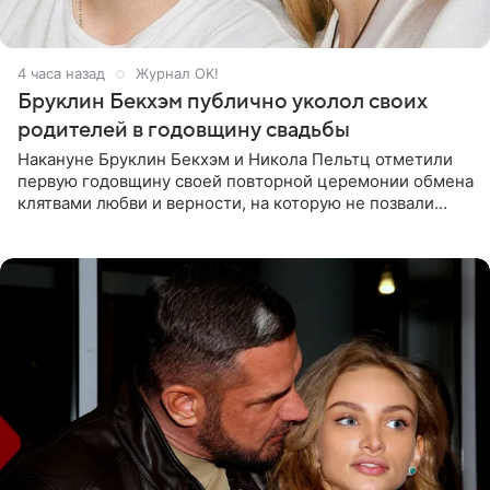
4 часа назад
Журнал OK!
Бруклин Бекхэм публично уколол своих
родителей в годовщину свадьбы
Накануне Бруклин Бекхэм и Никола Пельтц отметили
первую годовщину своей повторной церемонии обмена
клятвами любви и верности, на которую не позвали
никого из клана Бекхэм. По словам инсайдеров, пара
считает это