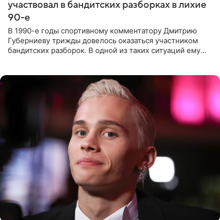
участвовал в бандитских разборках в лихие
90-е
В 1990-е годы спортивному комментатору Дмитрию
Губерниеву трижды довелось оказаться участником
бандитских разборок. В одной из таких ситуаций ему
выдали тяжелый предмет и приказали вступить в драку,
однако он