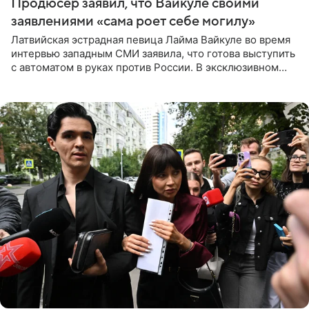
Продюсер заявил, что Вайкуле своими
заявлениями «сама роет себе могилу»
Латвийская эстрадная певица Лайма Вайкуле во время
интервью западным СМИ заявила, что готова выступить
с автоматом в руках против России. В эксклюзивном
комментарии aif.ru продюсер Сергей Дворцов отметил,
что