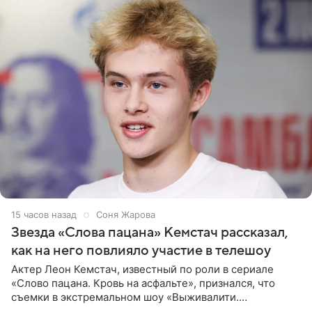
15 часов назад
Соня Жарова
Звезда «Слова пацана» Кемстач рассказал,
как на него повлияло участие в телешоу
Актер Леон Кемстач, известный по роли в сериале
«Слово пацана. Кровь на асфальте», признался, что
съемки в экстремальном шоу «Выживалити.
Наследники» кардинально повлияли на его образ жизни.