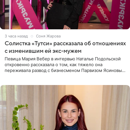
3 часа назад
Соня Жарова
Солистка «Тутси» рассказала об отношениях
с изменившим ей экс-мужем
Певица Мария Вебер в интервью Наталье Подольской
откровенно рассказала о том, как тяжело она
переживала развод с бизнесменом Парвизом Ясиновым.
Артистка призналась, что измена бывшего супруга стала
для нее