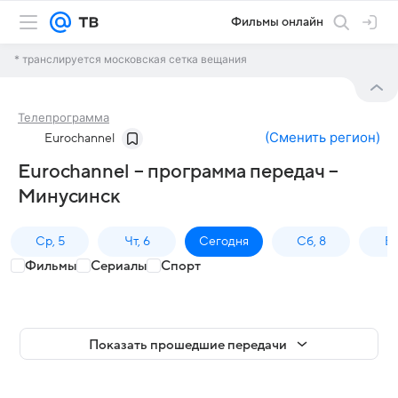
Фильмы онлайн
* транслируется московская сетка вещания
Телепрограмма
(
Сменить регион
)
Eurochannel
Eurochannel – программа передач –
Минусинск
Ср, 5
Чт, 6
Сегодня
Сб, 8
Вс
Фильмы
Сериалы
Спорт
Показать прошедшие передачи