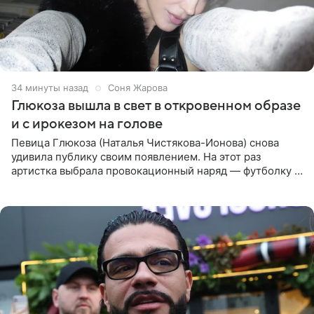
34 минуты назад
Соня Жарова
Глюкоза вышла в свет в откровенном образе
и с ирокезом на голове
Певица Глюкоза (Наталья Чистякова-Ионова) снова
удивила публику своим появлением. На этот раз
артистка выбрала провокационный наряд — футболку с
принтом, имитирующим полуобнаженную грудь. Свой
образ Глюкоза