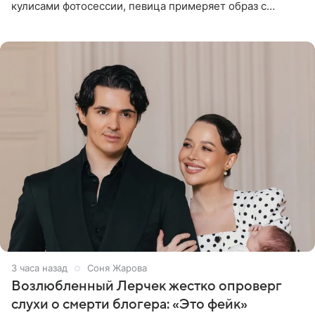
кулисами фотосессии, певица примеряет образ с
ангельскими крыльями за спиной. Главным акцентом
наряда стало
3 часа назад
Соня Жарова
Возлюбленный Лерчек жестко опроверг
слухи о смерти блогера: «Это фейк»