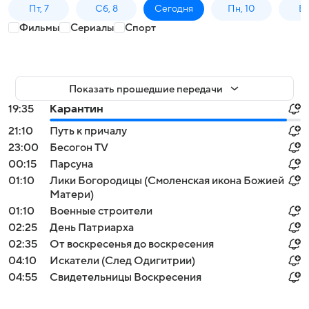
Пт, 7
Сб, 8
Сегодня
Пн, 10
Вт,
Фильмы
Сериалы
Спорт
Показать прошедшие передачи
19:35
Карантин
21:10
Путь к причалу
23:00
Бесогон TV
00:15
Парсуна
01:10
Лики Богородицы (Смоленская икона Божией
Матери)
01:10
Военные строители
02:25
День Патриарха
02:35
От воскресенья до воскресения
04:10
Искатели (След Одигитрии)
04:55
Свидетельницы Воскресения