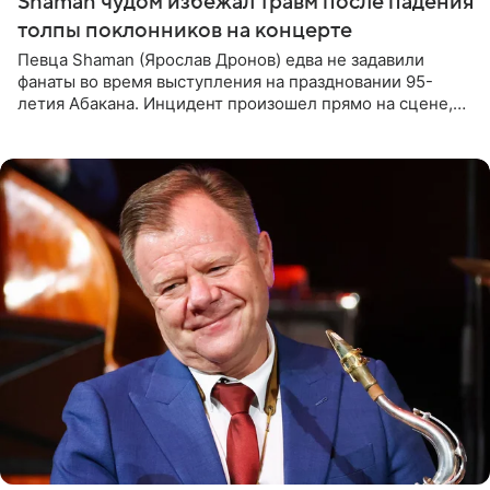
Shaman чудом избежал травм после падения
толпы поклонников на концерте
Певца Shaman (Ярослав Дронов) едва не задавили
фанаты во время выступления на праздновании 95-
летия Абакана. Инцидент произошел прямо на сцене,
подробности сообщает «Абзац». Толпа поклонников
навалилась на