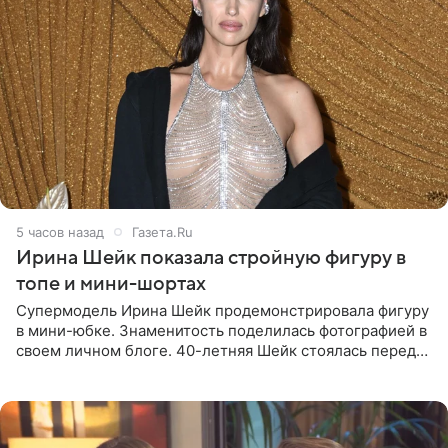
5 часов назад
Газета.Ru
Ирина Шейк показала стройную фигуру в
топе и мини-шортах
Супермодель Ирина Шейк продемонстрировала фигуру
в мини-юбке. Знаменитость поделилась фотографией в
своем личном блоге. 40-летняя Шейк стоялась перед
зеркалом в черном топе с кружевом, который
дополнила