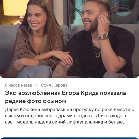
6 часов назад
Соня Жарова
Экс-возлюбленная Егора Крида показала
редкие фото с сыном
Дарья Клюкина выбралась на прогулку по реке вместе с
сыном и поделилась кадрами с отдыха. Для выхода в
свет модель надела синий лиф купальника и белые
шорты, дополнив образ солнцезащитными очками.
Волосы