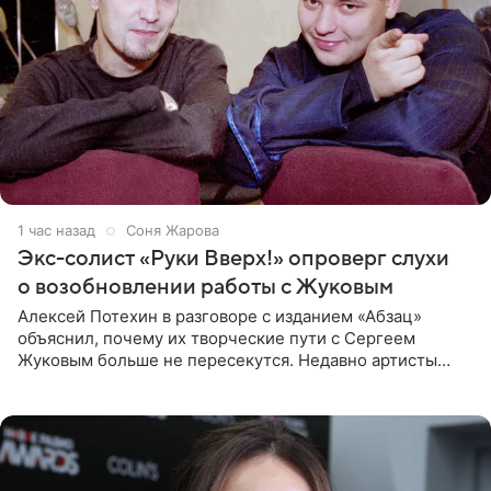
1 час назад
Соня Жарова
Экс-солист «Руки Вверх!» опроверг слухи
о возобновлении работы с Жуковым
Алексей Потехин в разговоре с изданием «Абзац»
объяснил, почему их творческие пути с Сергеем
Жуковым больше не пересекутся. Недавно артисты
воссоединились на большом концерте «30 нам уже!»,
который прошел в