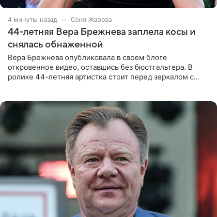
4 минуты назад
Соня Жарова
44-летняя Вера Брежнева заплела косы и
снялась обнаженной
Вера Брежнева опубликовала в своем блоге
откровенное видео, оставшись без бюстгальтера. В
ролике 44-летняя артистка стоит перед зеркалом с
обнаженной грудью. Волосы певица собрала в косы и
надела головной убор.