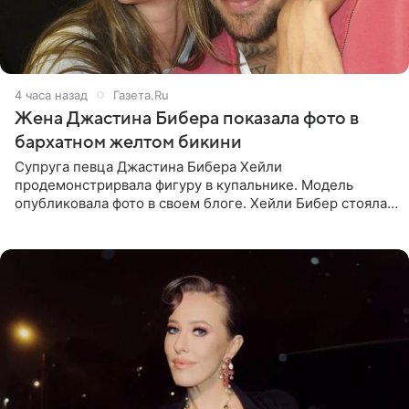
4 часа назад
Газета.Ru
Жена Джастина Бибера показала фото в
бархатном желтом бикини
Супруга певца Джастина Бибера Хейли
продемонстрирвала фигуру в купальнике. Модель
опубликовала фото в своем блоге. Хейли Бибер стояла
перед зеркалом в желтом крошечном бархатном
бикини, которое дополнила