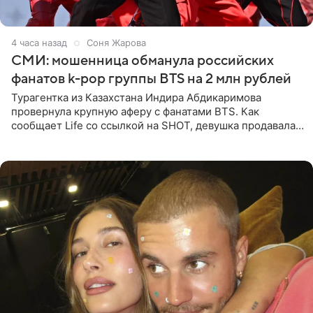
4 часа назад
Соня Жарова
СМИ: мошенница обманула российских
фанатов k-pop группы BTS на 2 млн рублей
Турагентка из Казахстана Индира Абдикаримова
провернула крупную аферу с фанатами BTS. Как
сообщает Life со ссылкой на SHOT, девушка продавала
поддельные туры на концерт группы в Пусане. По
данным издания,