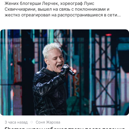
Жених блогерши Лерчек, хореограф Луис
Сквиччиарини, вышел на связь с поклонниками и
жестко отреагировал на распространившиеся в сети
слухи о смерти Валерии Чекалиной. «Это фейк! Я в
шоке, что такие люди
3 часа назад
Соня Жарова