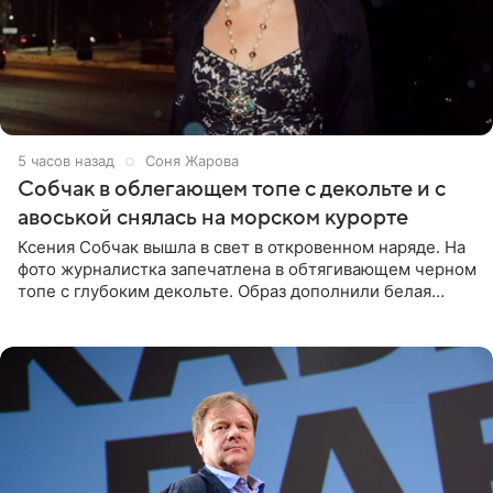
5 часов назад
Соня Жарова
Собчак в облегающем топе с декольте и с
авоськой снялась на морском курорте
Ксения Собчак вышла в свет в откровенном наряде. На
фото журналистка запечатлена в обтягивающем черном
топе с глубоким декольте. Образ дополнили белая
юбка-миди, вьетнамки на платформе и соломенная
шляпа.