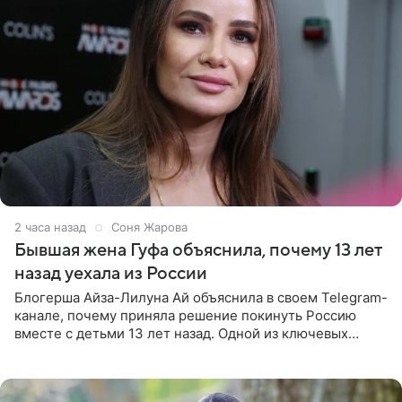
2 часа назад
Соня Жарова
Бывшая жена Гуфа объяснила, почему 13 лет
назад уехала из России
Блогерша Айза-Лилуна Ай объяснила в своем Telegram-
канале, почему приняла решение покинуть Россию
вместе с детьми 13 лет назад. Одной из ключевых
причин переезда на Бали стало желание оградить
старшего сына от