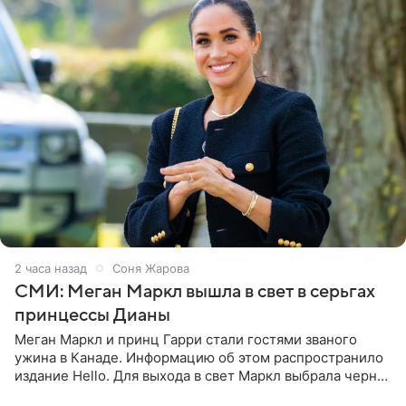
2 часа назад
Соня Жарова
СМИ: Меган Маркл вышла в свет в серьгах
принцессы Дианы
Меган Маркл и принц Гарри стали гостями званого
ужина в Канаде. Информацию об этом распространило
издание Hello. Для выхода в свет Маркл выбрала черное
платье с асимметричным кроем, оголяющим одно