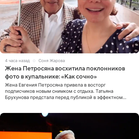
4 часа назад
Соня Жарова
Жена Петросяна восхитила поклонников
фото в купальнике: «Как сочно»
Жена Евгения Петросяна привела в восторг
подписчиков новым снимком с отдыха. Татьяна
Брухунова предстала перед публикой в эффектном
черно-сиреневом монокини, позируя прямо в бассейне.
«Ох, как сочно», «Татьяна,