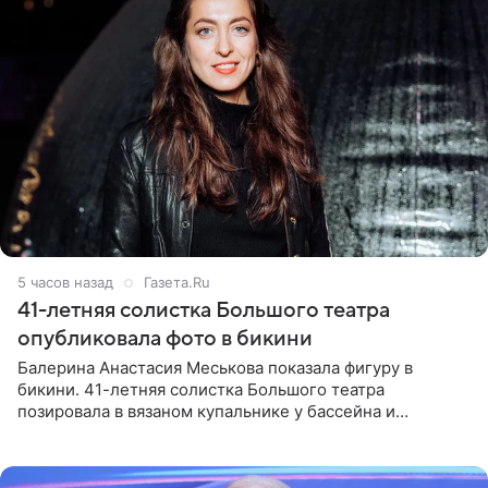
5 часов назад
Газета.Ru
41-летняя солистка Большого театра
опубликовала фото в бикини
Балерина Анастасия Меськова показала фигуру в
бикини. 41-летняя солистка Большого театра
позировала в вязаном купальнике у бассейна и
опубликовала фото в личном блоге. Артистка
поделилась кадрами с отдыха за