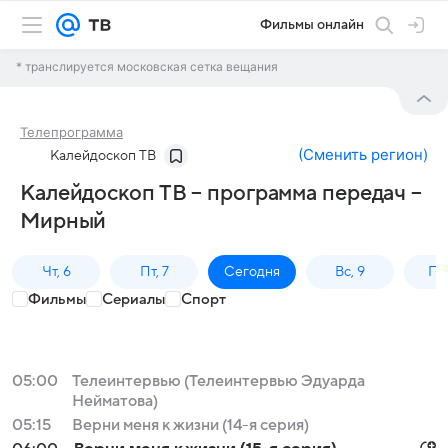
Фильмы онлайн
* транслируется московская сетка вещания
Телепрограмма
(
Сменить регион
)
Калейдоскоп ТВ
Калейдоскоп ТВ – программа передач –
Мирный
Чт, 6
Пт, 7
Сегодня
Вс, 9
Пн,
Фильмы
Сериалы
Спорт
05:00
Телеинтервью (Телеинтервью Эдуарда
Нейматова)
05:15
Верни меня к жизни (14-я серия)