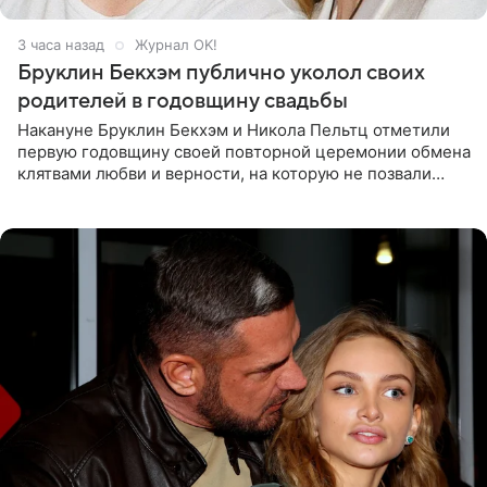
3 часа назад
Журнал OK!
Бруклин Бекхэм публично уколол своих
родителей в годовщину свадьбы
Накануне Бруклин Бекхэм и Никола Пельтц отметили
первую годовщину своей повторной церемонии обмена
клятвами любви и верности, на которую не позвали
никого из клана Бекхэм. По словам инсайдеров, пара
считает это