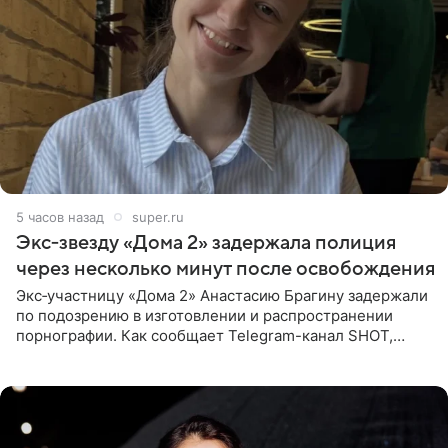
5 часов назад
super.ru
Экс‑звезду «Дома 2» задержала полиция
через несколько минут после освобождения
Экс‑участницу «Дома 2» Анастасию Брагину задержали
по подозрению в изготовлении и распространении
порнографии. Как сообщает Telegram-канал SHOT,
девушка может оказаться в СИЗО. Следствие
ходатайствует об