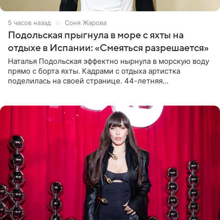
5 часов назад
Соня Жарова
Подольская прыгнула в море с яхты на
отдыхе в Испании: «Смеяться разрешается»
Наталья Подольская эффектно нырнула в морскую воду
прямо с борта яхты. Кадрами с отдыха артистка
поделилась на своей странице. 44-летняя
знаменитость предстала перед поклонниками в ярком
розовом купальнике с