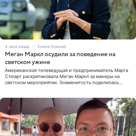
4 часа назад
Елена Нужная
Меган Маркл осудили за поведение на
светском ужине
Американская телеведущая и предприниматель Марта
Стюарт раскритиковала Меган Маркл за манеры на
светском мероприятии. Знаменитость поделилась
деталями личной встречи с герцогиней Сассекской,
пишет PageSix. По