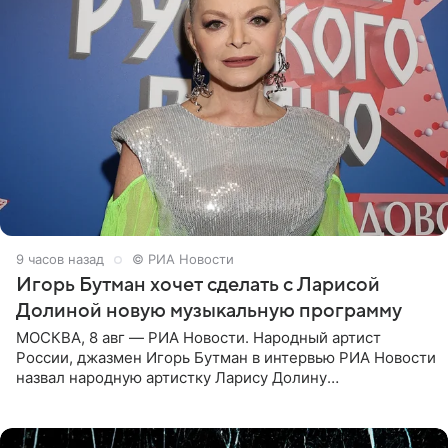
9 часов назад
© РИА Новости
Игорь Бутман хочет сделать с Ларисой
Долиной новую музыкальную программу
МОСКВА, 8 авг — РИА Новости. Народный артист
России, джазмен Игорь Бутман в интервью РИА Новости
назвал народную артистку Ларису Долину
великолепной певицей и рассказал о желании сделать с
ней новую совместную