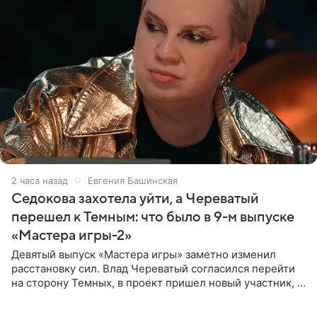
2 часа назад
Евгения Башинская
Седокова захотела уйти, а Череватый
перешел к Темным: что было в 9-м выпуске
«Мастера игры-2»
Девятый выпуск «Мастера игры» заметно изменил
расстановку сил. Влад Череватый согласился перейти
на сторону Темных, в проект пришел новый участник, а
Курбан Омаров и Анна Седокова оказались под таким
давлением.