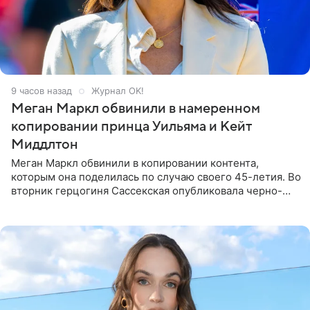
9 часов назад
Журнал OK!
Меган Маркл обвинили в намеренном
копировании принца Уильяма и Кейт
Миддлтон
Меган Маркл обвинили в копировании контента,
которым она поделилась по случаю своего 45-летия. Во
вторник герцогиня Сассекская опубликовала черно-
белую фотографию, на которой она прыгает в бассейн с
воздушными