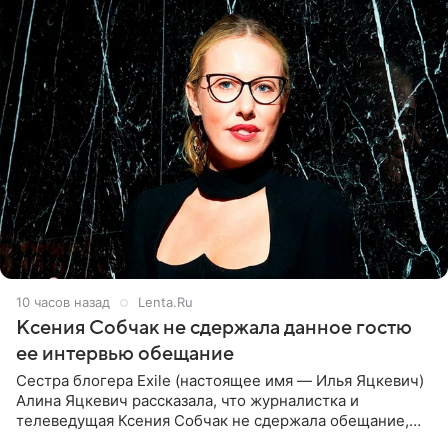
10 часов назад
Lenta.Ru
Ксения Собчак не сдержала данное гостю
ее интервью обещание
Сестра блогера Exile (настоящее имя — Илья Яцкевич)
Алина Яцкевич рассказала, что журналистка и
телеведущая Ксения Собчак не сдержала обещание,
которое дала ему во время интервью с ним. Об этом она