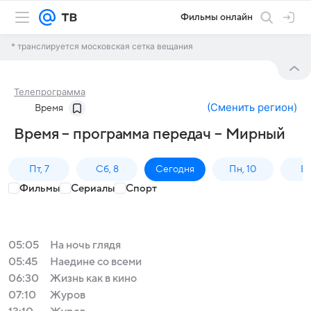
Фильмы онлайн
* транслируется московская сетка вещания
Телепрограмма
(
Сменить регион
)
Время
Время – программа передач – Мирный
Пт, 7
Сб, 8
Сегодня
Пн, 10
Вт,
Фильмы
Сериалы
Спорт
05:05
На ночь глядя
05:45
Наедине со всеми
06:30
Жизнь как в кино
07:10
Журов