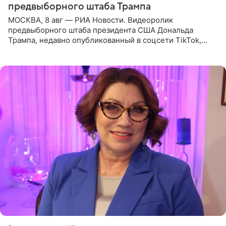
предвыборного штаба Трампа
МОСКВА, 8 авг — РИА Новости. Видеоролик
предвыборного штаба президента США Дональда
Трампа, недавно опубликованный в соцсети TikTok,
остался без звуковой дорожки в виде песни August
(«Август») американской