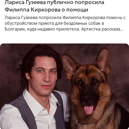
Лариса Гузеева публично попросила
Филиппа Киркорова о помощи
Лариса Гузеева попросила Филиппа Киркорова помочь с
обустройством приюта для бездомных собак в
Болгарии, куда недавно прилетела. Артистка рассказала
о местных волонтерах, которые временно забирают
животных к