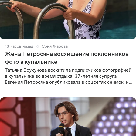
13 часов назад
Соня Жарова
Жена Петросяна восхищение поклонников
фото в купальнике
Татьяна Брухунова восхитила подписчиков фотографией
в купальнике во время отдыха. 37-летняя супруга
Евгения Петросяна опубликовала в соцсетях снимок, на
котором позирует у бассейна в белоснежном монокини
с