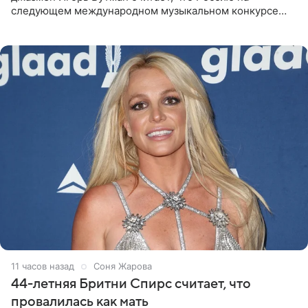
следующем международном музыкальном конкурсе
«Интервидение» могла бы представить молодая певица
Варвара Убель, так
11 часов назад
Соня Жарова
44-летняя Бритни Спирс считает, что
провалилась как мать