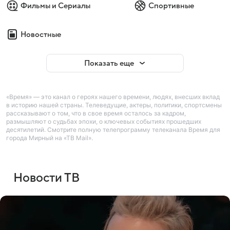
Фильмы и Сериалы
Спортивные
Новостные
Показать еще
«Время» — это канал о героях нашего времени, людях, внесших вклад
в историю нашей страны. Телеведущие, актеры, политики, спортсмены
рассказывают о том, что в свое время осталось за кадром,
размышляют о судьбах эпохи, о ключевых событиях прошедших
десятилетий. Смотрите полную телепрограмму телеканала Время для
города Мирный на «ТВ Mail».
Новости ТВ